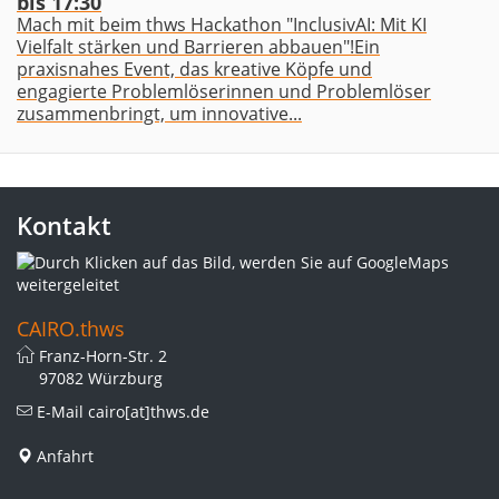
bis 17:30
Mach mit beim thws Hackathon "InclusivAI: Mit KI
Vielfalt stärken und Barrieren abbauen"!Ein
praxisnahes Event, das kreative Köpfe und
engagierte Problemlöserinnen und Problemlöser
zusammenbringt, um innovative...
Kontakt
CAIRO.thws
Franz-Horn-Str. 2
97082 Würzburg
E-Mail
cairo[at]thws.de
Anfahrt