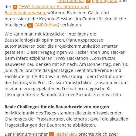
International
,
open bydata
und
der
THWS-Fakultät für Architektur und
Bauingenieurwesen
, während Branchen-Gäste und
Interessierte die Keynote-Sessions im Center für Künstliche
Intelligenz (
CAIRO.thws
) verfolgten.
Wie kann man mit Künstlicher Intelligenz die
Baustellenlogistik optimieren, Planungsprozesse
automatisieren oder die Projektkommunikation smarter
gestalten? Dieser Frage gingen 90 Hackerinnen und Hacker
beim interdisziplinären THWS Hackathon „ConStructAI:
Bauwesen neu denken mit KI“ nach. Am Donnerstag, den 18.
Juni 2026, brachte das ganztägige Event Studierende und
Fachleute im CAIRO.thws in Würzburg – dem Institut unter
der Leitung von Prof. Dr. Ivan Yamshchikov – zusammen, um
in einem energiegeladenen Format prototypische KI-
Lösungen für die Bauindustrie der Zukunft zu entwickeln.
Reale Challenges für die Bauindustrie von morgen
Im Mittelpunkt des Tages standen die zukunftsweisenden
Challenges der Praxispartner, die eindrucksvoll die aktuellen
Fragestellungen der Baubranche abbildeten.
Der Platinum-Partner
Riedel Bau
brachte gleich zwei