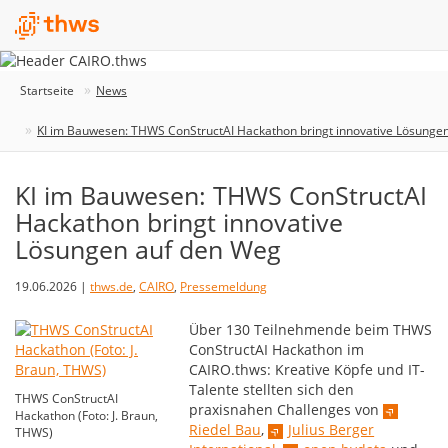
Startseite
News
KI im Bauwesen: THWS ConStructAI Hackathon bringt innovative Lösunge
KI im Bauwesen: THWS ConStructAI
Hackathon bringt innovative
Lösungen auf den Weg
19.06.2026 |
thws.de
,
CAIRO
,
Pressemeldung
Über 130 Teilnehmende beim THWS
ConStructAI Hackathon im
CAIRO.thws: Kreative Köpfe und IT-
Talente stellten sich den
THWS ConStructAI
praxisnahen Challenges von
Hackathon (Foto: J. Braun,
Riedel Bau
,
Julius Berger
THWS)