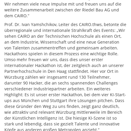
Wir nehmen viele neue Impulse mit und freuen uns auf die
weitere Zusammenarbeit zwischen der Riedel Bau AG und
dem CAIRO.“
Prof. Dr. Ivan Yamshchikov, Leiter des CAIRO.thws, betonte die
überregionale und internationale Strahlkraft des Events: „Wir
sehen CAIRO an der Technischen Hochschule als einen Ort,
an dem Industrie, Wissenschaft und eine neue Generation
von Talenten zusammentreffen und gemeinsam arbeiten.
Hackathons spielen in diesem Prozess eine wichtige Rolle.
Umso mehr freuen wir uns, dass dies unser erster
internationaler Hackathon ist, der zeitgleich auch an unserer
Partnerhochschule in Den Haag stattfindet. Hier vor Ort in
Würzburg zählen wir insgesamt rund 130 Teilnehmer,
darunter 90 Hacker, die an sechs spannenden Challenges
verschiedener Industriepartner arbeiten. Ein weiteres
Highlight: Es ist unser erster Hackathon, bei dem vier KI-Start-
ups aus München und Stuttgart ihre Lösungen pitchen. Dass
diese Gründer den Weg zu uns finden, zeigt ganz deutlich,
wie attraktiv und relevant Würzburg mittlerweile im Bereich
der Künstlichen Intelligenz ist. Die hiesige KI-Szene ist so
stark und lebendig, dass sie gezielt Talente und innovative
Köpfe aus anderen großen Metropolen anzieht.“