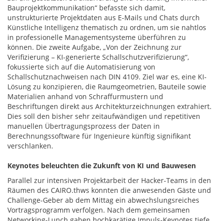
Bauprojektkommunikation“ befasste sich damit,
unstrukturierte Projektdaten aus E-Mails und Chats durch
Künstliche Intelligenz thematisch zu ordnen, um sie nahtlos
in professionelle Managementsysteme überführen zu
können. Die zweite Aufgabe, „Von der Zeichnung zur
Verifizierung – KI-generierte Schallschutzverifizierung“,
fokussierte sich auf die Automatisierung von
Schallschutznachweisen nach DIN 4109. Ziel war es, eine KI-
Lösung zu konzipieren, die Raumgeometrien, Bauteile sowie
Materialien anhand von Schraffurmustern und
Beschriftungen direkt aus Architekturzeichnungen extrahiert.
Dies soll den bisher sehr zeitaufwändigen und repetitiven
manuellen Übertragungsprozess der Daten in
Berechnungssoftware für Ingenieure künftig signifikant
verschlanken.
Keynotes beleuchten die Zukunft von KI und Bauwesen
Parallel zur intensiven Projektarbeit der Hacker-Teams in den
Räumen des CAIRO.thws konnten die anwesenden Gäste und
Challenge-Geber ab dem Mittag ein abwechslungsreiches
Vortragsprogramm verfolgen. Nach dem gemeinsamen
Networking-Lunch gaben hochkarätige Impuls-Keynotes tiefe