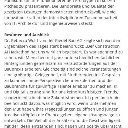
Publikum, um ihre funktionierenden Prototypen in kurzen
Pitches zu präsentieren. Die Bandbreite und Qualität der
gezeigten Lösungen demonstrierten eindrucksvoll, wie viel
Innovationskraft in der interdisziplinären Zusammenarbeit
von IT, Architektur und Ingenieurwesen steckt.
Resümee und Ausblick
Dr. Rebecca Wolff von der Riedel Bau AG zeigte sich von den
Ergebnissen des Tages stark beeindruckt: „Der Construction
AI Hackathon hat uns wirklich begeistert. Es war spannend zu
sehen, wie Menschen mit ganz unterschiedlichen fachlichen
Hintergründen gemeinsam an Herausforderungen aus der
Baupraxis arbeiten. Gleichzeitig sind solche Veranstaltungen
eine großartige Gelegenheit, mit Studierenden ins Gespräch
zu kommen, neue Perspektiven kennenzulernen und die
Baubranche für zukünftige Talente erlebbar zu machen. KI
und Digitalisierung sind für uns keine kurzfristigen Trends,
sondern entscheidende Zukunftsthemen. Ich persönlich bin
beeindruckt davon, was möglich wird, wenn Unternehmen
den Mut haben, ihre Fragestellungen zu öffnen und jungen,
kreativen Köpfen die Chance geben, eigene Lösungswege zu
entwickeln. Die Vielfalt der Ansätze und die Geschwindigkeit,
mit der Ideen entstanden sind, haben uns positiv überrascht.