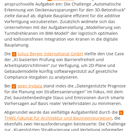
anspruchsvolle Aufgaben ein: Die Challenge „Automatische
Erkennung von Deckenaussparungen für den 3D-Betondruck“
zielte darauf ab, digitale Baupläne effizient für die additive
Vorfertigung vorzubereiten. Zusätzlich widmete sich das
Unternehmen mit der Aufgabenstellung „Modellierung von
Turmdrehkranen im BIM-Modell“ der logistisch optimalen
und kollisionsfreien Integration von Kränen in die digitale
Bauplanung.
Die
Julius Berger International GmbH
stellte den Use Case
der „KI-basierten Prüfung von Barrierefreiheit und
Arbeitsplatzrichtlinien“ zur Verfügung, um 2D-Pläne und
Gebäudemodelle künftig softwaregestützt auf gesetzliche
Compliance-Vorgaben zu analysieren.
Bei
open bydata
stand indes die „Datengestützte Prognose
für die Planung von Straßensanierungen“ im Fokus, mit dem
Ziel, baustellenbedingte Staus und Emissionen durch smarte
Vorhersagen auf Basis realer Verkehrsdaten zu minimieren.
Abgerundet wurde das vielfältige Aufgabenfeld durch die
THWS-Fakultät für Architektur und Bauingenieurwesen
, die
ebenfalls zwei Herausforderungen beisteuerte: Die Challenge
zur „KI-gestützten Strukturierung und Verteilung informeller