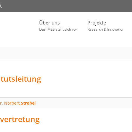
t
Über uns
Projekte
Das IMES stellt sich vor
Research & Innovation
itutsleitung
Dr. Norbert
Strobel
lvertretung