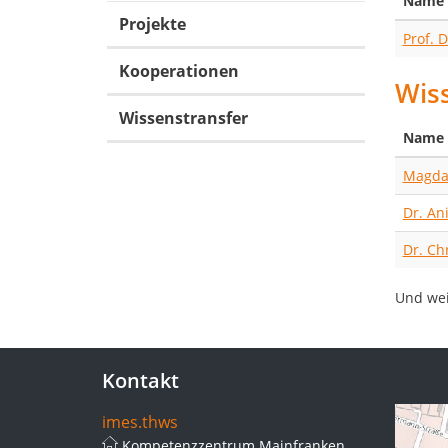
Name
Projekte
Prof. D
Kooperationen
Wiss
Wissenstransfer
Name
Magda
Dr. An
Dr. Ch
Und wei
Kontakt
imes.thws
Kompetenzzentrum Mainfranken