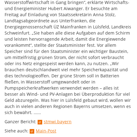
Wasserstoffwirtschaft in Gang bringen“, erklärte Wirtschafts-
und Energieminister Hubert Aiwanger. Er besuchte am
Freitag auf Einladung von Staatssekretärin Anna Stolz,
Landtagsabgeordnete aus Unterfranken, die
Energiegenossenschaft ÜZ Mainfranken in Lülsfeld, Landkreis
Schweinfurt. „Sie haben alle diese Aufgaben auf dem Schirm
und leisten hervorragende Arbeit, damit die Energiewende
vorankommt“, stellte der Staatsminister fest. Vor allem
Speicher sind für den Staatsminister ein wichtiger Baustein,
um mittelfristig grünen Strom, der nicht sofort verbraucht
oder ins Netz eingespeist werden kann, zu nutzen. „Wir
brauchen deutschlandweit viel mehr Speicherkapazität und
dies technologieoffen. Der grüne Strom soll in Batterien
fließen, in Wasserstoff umgewandelt oder in
Pumpspeicherkraftwerken verwendet werden – alles ist
besser als Wind- und PV-Anlagen bei Überproduktion für viel
Geld abzuregeln. Was hier in Lülsfeld gebaut wird, wollen wir
auch in vielen anderen Regionen Bayerns umsetzen, wenn es
sich bewährt. ......
Ganzer Bericht:
stmwi.bayern
Siehe auch:
Main-Post