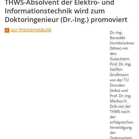
THWS-Absolvent der Elektro- und
Informationstechnik wird zum
Doktoringenieur (Dr.-Ing.) promoviert
zur Pressemeldung
Dr.-Ing.
Benedikt
Hochbrückner
(Mitte) mit
den
Gutachtern
Prof. Dr.-Ing.
Steffen
Großmann
von der TU
Dresden
(links) und
Prof. Dr.-Ing.
Markus H.
Zink von der
THWS nach
der
erfolgreichen
Verteidigung
der
Doktorarbeit