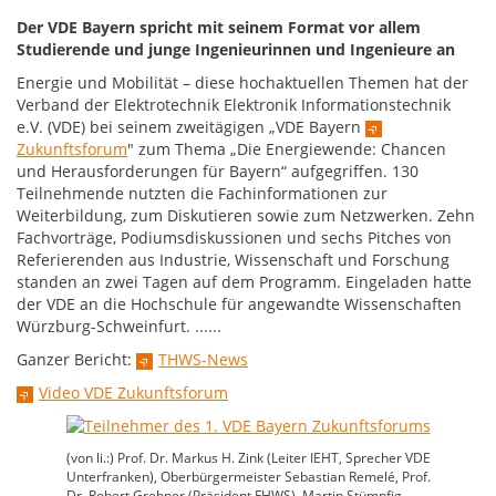
Der VDE Bayern spricht mit seinem Format vor allem
Studierende und junge Ingenieurinnen und Ingenieure an
Energie und Mobilität – diese hochaktuellen Themen hat der
Verband der Elektrotechnik Elektronik Informationstechnik
e.V. (VDE) bei seinem zweitägigen „VDE Bayern
Zukunftsforum
" zum Thema „Die Energiewende: Chancen
und Herausforderungen für Bayern“ aufgegriffen. 130
Teilnehmende nutzten die Fachinformationen zur
Weiterbildung, zum Diskutieren sowie zum Netzwerken. Zehn
Fachvorträge, Podiumsdiskussionen und sechs Pitches von
Referierenden aus Industrie, Wissenschaft und Forschung
standen an zwei Tagen auf dem Programm. Eingeladen hatte
der VDE an die Hochschule für angewandte Wissenschaften
Würzburg-Schweinfurt. ......
Ganzer Bericht:
THWS-News
Video VDE Zukunftsforum
(von li.:) Prof. Dr. Markus H. Zink (Leiter IEHT, Sprecher VDE
Unterfranken), Oberbürgermeister Sebastian Remelé, Prof.
Dr. Robert Grebner (Präsident FHWS), Martin Stümpfig