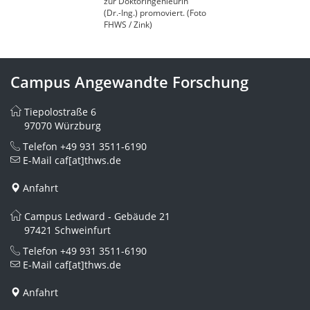
zur Doktoringenieurin
(Dr.-Ing.) promoviert. (Foto
FHWS / Zink)
Campus Angewandte Forschung
Tiepolostraße 6
97070 Würzburg
Telefon
+49 931 3511-6190
E-Mail
caf[at]thws.de
Anfahrt
Campus Ledward - Gebäude 21
97421 Schweinfurt
Telefon
+49 931 3511-6190
E-Mail
caf[at]thws.de
Anfahrt