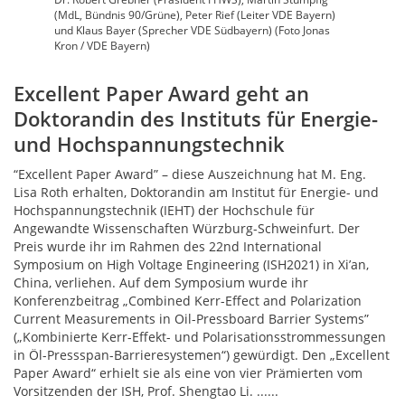
(MdL, Bündnis 90/Grüne), Peter Rief (Leiter VDE Bayern)
und Klaus Bayer (Sprecher VDE Südbayern) (Foto Jonas
Kron / VDE Bayern)
Excellent Paper Award geht an
Doktorandin des Instituts für Energie-
und Hochspannungstechnik
“Excellent Paper Award” – diese Auszeichnung hat M. Eng.
Lisa Roth erhalten, Doktorandin am Institut für Energie- und
Hochspannungstechnik (IEHT) der Hochschule für
Angewandte Wissenschaften Würzburg-Schweinfurt. Der
Preis wurde ihr im Rahmen des 22nd International
Symposium on High Voltage Engineering (ISH2021) in Xi’an,
China, verliehen. Auf dem Symposium wurde ihr
Konferenzbeitrag „Combined Kerr-Effect and Polarization
Current Measurements in Oil-Pressboard Barrier Systems”
(„Kombinierte Kerr-Effekt- und Polarisationsstrommessungen
in Öl-Pressspan-Barrieresystemen“) gewürdigt. Den „Excellent
Paper Award“ erhielt sie als eine von vier Prämierten vom
Vorsitzenden der ISH, Prof. Shengtao Li. ......