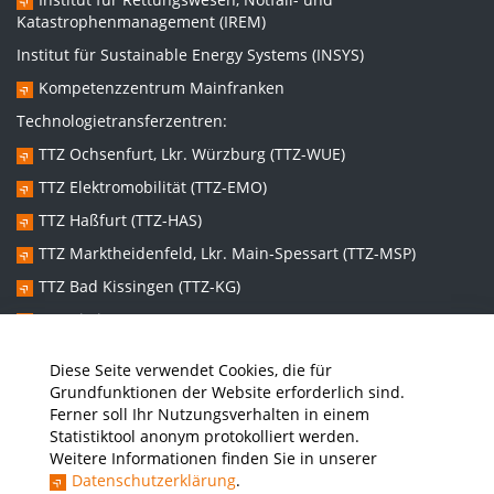
Katastrophenmanagement (IREM)
Institut für Sustainable Energy Systems (INSYS)
Kompetenzzentrum Mainfranken
Technologietransferzentren:
TTZ Ochsenfurt, Lkr. Würzburg (TTZ-WUE)
TTZ Elektromobilität (TTZ-EMO)
TTZ Haßfurt (TTZ-HAS)
TTZ Marktheidenfeld, Lkr. Main-Spessart (TTZ-MSP)
TTZ Bad Kissingen (TTZ-KG)
TTZ Kitzingen (TTZ-KT)
Diese Seite verwendet Cookies, die für
Graduiertenzentren:
Grundfunktionen der Website erforderlich sind.
Ferner soll Ihr Nutzungsverhalten in einem
Promotionszentrum Nachhaltige und Intelligente Systeme
Statistiktool anonym protokolliert werden.
(NISys)
Weitere Informationen finden Sie in unserer
Promotionszentrum Lebenswelten im Wandel – Sozial- und
Datenschutzerklärung
.