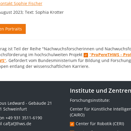
ontakt Sophie Fischer
August 2023; Text: Sophia Krotter
en Portraits
trag ist Teil der Reihe "Nachwuchsforscherinnen und Nachwuchsfors
hsförderung im hochschulweiten Projekt
"
ProPereTHWS - Prof
WS
"
. Gefördert vom Bundesministerium für Bildung und Forschung
ppen entlang der wissenschaftlichen Karriere.
Institute und Zentre
Forschungsinstitute:
us Ledward - Gebäude 21
1 Schweinfurt
Center für Künstliche Intellige
(CAIRO)
fon
+49 931 3511-6190
il
caf[at]thws.de
Center für Robotik (CERI)