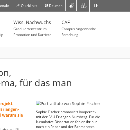
ntakt
Quicklinks
Deutsch
Wiss. Nachwuchs
CAF
Graduiertenzentrum
Campus Angewandte
ip
Promotion und Karriere
Forschung
on,
ma, für das man
Projekt
 Erlangen-
Sophie Fischer promoviert kooperativ
d warum sie
mit der FAU Erlangen-Nürnberg. Für die
kumulative Dissertation fehlen ihr nur
noch ein Paper und der Rahmentext.
niversität