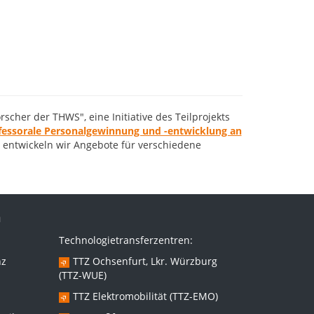
cher der THWS", eine Initiative des Teilprojekts
essorale Personalgewinnung und -entwicklung an
 entwickeln wir Angebote für verschiedene
n
Technologietransferzentren:
nz
TTZ Ochsenfurt, Lkr. Würzburg
(TTZ-WUE)
TTZ Elektromobilität (TTZ-EMO)