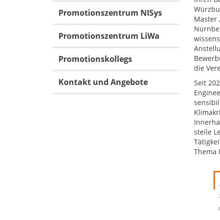
Würzbur
Promotionszentrum NISys
Master 
Nürnber
Promotionszentrum LiWa
wissens
Anstell
Promotionskollegs
Bewerbu
die Ver
Kontakt und Angebote
Seit 202
Enginee
sensibi
Klimakr
Innerhal
steile 
Tätigke
Thema P