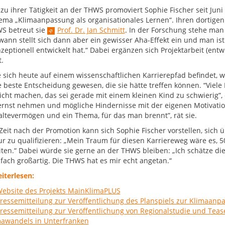
l zu ihrer Tätigkeit an der THWS promoviert Sophie Fischer seit Jun
ma „Klimaanpassung als organisationales Lernen“. Ihren dortigen 
S betreut sie
Prof. Dr. Jan Schmitt
. In der Forschung stehe man 
wann stellt sich dann aber ein gewisser Aha-Effekt ein und man ist
zeptionell entwickelt hat.“ Dabei ergänzen sich Projektarbeit (ent
.
e sich heute auf einem wissenschaftlichen Karrierepfad befindet, 
e beste Entscheidung gewesen, die sie hätte treffen können. “Viel
nicht machen, das sei gerade mit einem kleinen Kind zu schwierig”,
rnst nehmen und mögliche Hindernisse mit der eigenen Motivation
ltevermögen und ein Thema, für das man brennt”, rät sie.
 Zeit nach der Promotion kann sich Sophie Fischer vorstellen, sic
ur zu qualifizieren: „Mein Traum für diesen Karriereweg wäre es, 5
iten.“ Dabei würde sie gerne an der THWS bleiben: „Ich schätze di
nfach großartig. Die THWS hat es mir echt angetan.“
terlesen:
ebsi
te des Projekts
MainKlimaPLUS
ressemitteilung zur Veröffentlichung des Planspiels zur Klimaanp
ressemitteilung zur Veröffentlichung von Regionalstudie und Tea
mawandels in Unterfranken