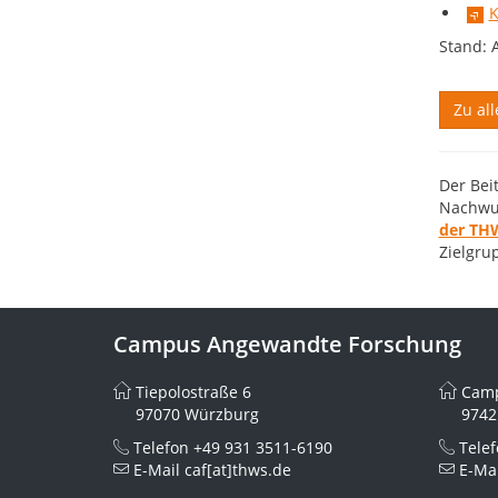
K
Stand: 
Zu all
Der Bei
Nachwuc
der TH
Zielgru
Campus Angewandte Forschung
Tiepolostraße 6
Camp
97070 Würzburg
9742
Telefon
+49 931 3511-6190
Tele
E-Mail
caf[at]thws.de
E-Ma