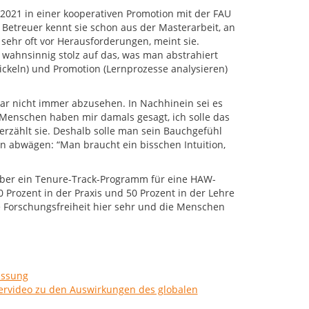
i 2021 in einer kooperativen Promotion mit der FAU
Betreuer kennt sie schon aus der Masterarbeit, an
sehr oft vor Herausforderungen, meint sie.
 wahnsinnig stolz auf das, was man abstrahiert
wickeln) und Promotion (Lernprozesse analysieren)
war nicht immer abzusehen. In Nachhinein sei es
e Menschen haben mir damals gesagt, ich solle das
 erzählt sie. Deshalb solle man sein Bauchgefühl
 abwägen: “Man braucht ein bisschen Intuition,
h über ein Tenure-Track-Programm für eine HAW-
0 Prozent in der Praxis und 50 Prozent in der Lehre
e Forschungsfreiheit hier sehr und die Menschen
assung
servideo zu den Auswirkungen des globalen