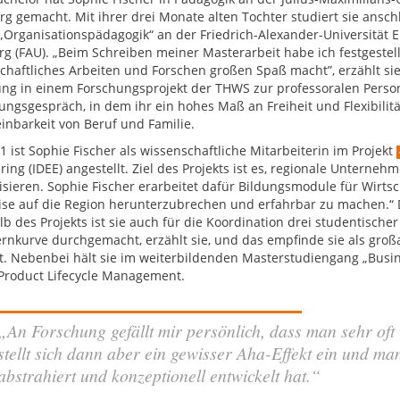
g gemacht. Mit ihrer drei Monate alten Tochter studiert sie ansc
„Organisationspädagogik“ an der Friedrich-Alexander-Universität E
g (FAU). „Beim Schreiben meiner Masterarbeit habe ich festgestell
chaftliches Arbeiten und Forschen großen Spaß macht”, erzählt sie
ung in einem Forschungsprojekt der THWS zur professoralen Perso
ngsgespräch, in dem ihr ein hohes Maß an Freiheit und Flexibilitä
einbarkeit von Beruf und Familie.
1 ist Sophie Fischer als wissenschaftliche Mitarbeiterin im Projekt
ring (IDEE) angestellt. Ziel des Projekts ist es, regionale Unter
lisieren. Sophie Fischer erarbeitet dafür Bildungsmodule für Wirtsc
ise auf die Region herunterzubrechen und erfahrbar zu machen.“ D
b des Projekts ist sie auch für die Koordination drei studentischer
Lernkurve durchgemacht, erzählt sie, und das empfinde sie als groß
it. Nebenbei hält sie im weiterbildenden Masterstudiengang „Busi
roduct Lifecycle Management.
„An Forschung gefällt mir persönlich, dass man sehr of
stellt sich dann aber ein gewisser Aha-Effekt ein und ma
abstrahiert und konzeptionell entwickelt hat.“