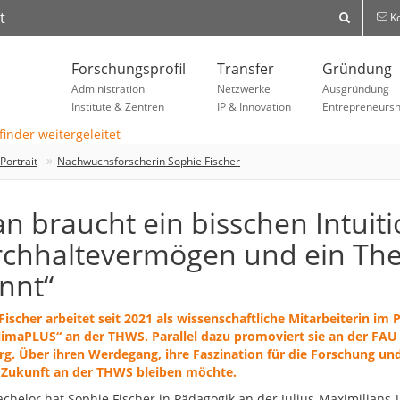
t
Ko
Forschungsprofil
Transfer
Gründung
Administration
Netzwerke
Ausgründung
Institute & Zentren
IP & Innovation
Entrepreneursh
ortrait
Nachwuchsforscherin Sophie Fischer
n braucht ein bisschen Intuiti
chhaltevermögen und ein The
nnt“
Fischer arbeitet seit 2021 als wissenschaftliche Mitarbeiterin im 
imaPLUS“ an der THWS. Parallel dazu promoviert sie an der FAU
g. Über ihren Werdegang, ihre Faszination für die Forschung un
 Zukunft an der THWS bleiben möchte.
achelor hat Sophie Fischer in Pädagogik an der Julius-Maximilians-U