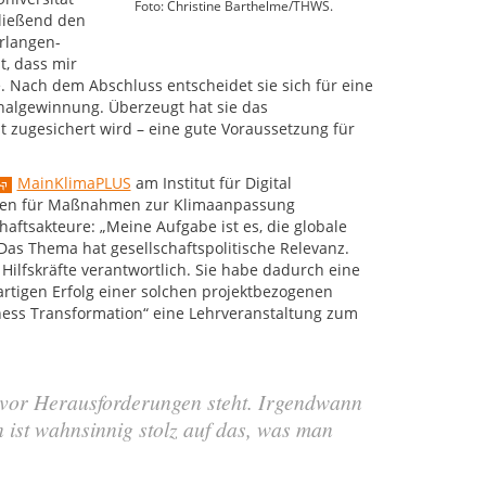
Foto: Christine Barthelme/THWS.
hließend den
rlangen-
t, dass mir
. Nach dem Abschluss entscheidet sie sich für eine
nalgewinnung. Überzeugt hat sie das
t zugesichert wird – eine gute Voraussetzung für
MainKlimaPLUS
am Institut für Digital
nehmen für Maßnahmen zur Klimaanpassung
haftsakteure: „Meine Aufgabe ist es, die globale
as Thema hat gesellschaftspolitische Relevanz.
 Hilfskräfte verantwortlich. Sie habe dadurch eine
artigen Erfolg einer solchen projektbezogenen
ness Transformation“ eine Lehrveranstaltung zum
t vor Herausforderungen steht. Irgendwann
n ist wahnsinnig stolz auf das, was man