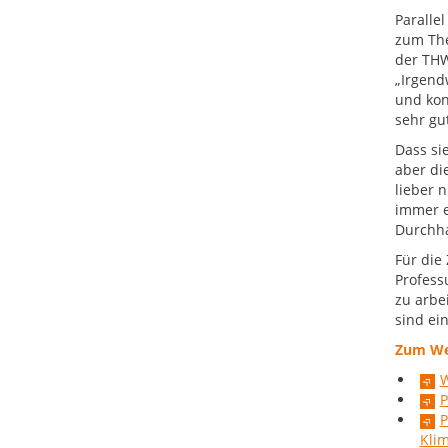
Paralle
zum The
der THW
„Irgend
und kon
sehr gut
Dass si
aber di
lieber 
immer e
Durchha
Für die
Profess
zu arbe
sind ei
Zum Wei
W
P
P
Kli