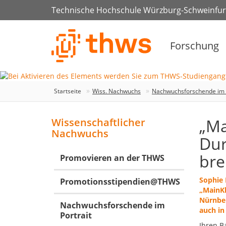
Technische Hochschule Würzburg-Schweinfur
Forschung
Startseite
Wiss. Nachwuchs
Nachwuchsforschende im P
„Ma
Wissenschaftlicher
Nachwuchs
Dur
bre
Promovieren an der THWS
Sophie 
Promotionsstipendien@THWS
„MainKl
Nürnber
Nachwuchsforschende im
auch in
Portrait
Ihren B