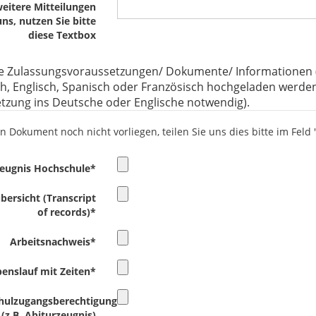
weitere Mitteilungen
uns, nutzen Sie bitte
diese Textbox
e Zulassungsvoraussetzungen/ Dokumente/ Informationen 
h, Englisch, Spanisch oder Französisch hochgeladen werden
tzung ins Deutsche oder Englische notwendig).
in Dokument noch nicht vorliegen, teilen Sie uns dies bitte im Feld
eugnis Hochschule
*
ersicht (Transcript
of records)
*
Arbeitsnachweis
*
enslauf mit Zeiten
*
hulzugangsberechtigung
(z.B. Abiturzeugnis)