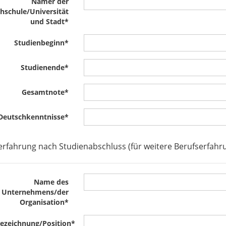
Namer der
hschule/Universität
und Stadt
*
Studienbeginn
*
Studienende
*
Gesamtnote
*
Deutschkenntnisse
*
erfahrung nach Studienabschluss (für weitere Berufserfahrun
Name des
Unternehmens/der
Organisation
*
ezeichnung/Position
*