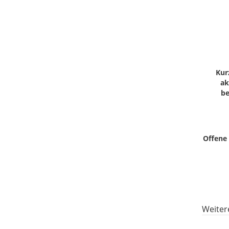
Kur
ak
be
Offene 
Weiter