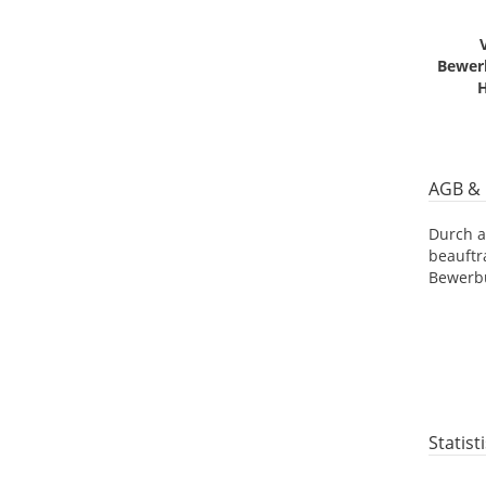
Bewer
H
AGB & 
Durch a
beauftr
Bewerbu
Statis