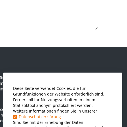
 Regional Focus, MBA
ent und Inklusion, M.A.
Diese Seite verwendet Cookies, die für
ung, M.A.
Grundfunktionen der Website erforderlich sind.
Ferner soll Ihr Nutzungsverhalten in einem
Statistiktool anonym protokolliert werden.
ce
Weitere Informationen finden Sie in unserer
Behavior Based Safety
Datenschutzerklärung
.
er Musikintervention
Sind Sie mit der Erhebung der Daten