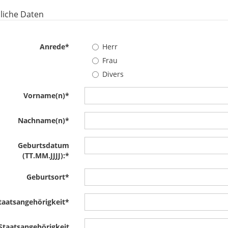
liche Daten
Anrede
*
Herr
Frau
Divers
Vorname(n)
*
Nachname(n)
*
Geburtsdatum
(TT.MM.JJJJ):
*
Geburtsort
*
taatsangehörigkeit
*
 Staatsangehörigkeit