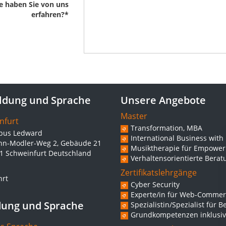
e haben Sie von uns
erfahren?
*
ldung und Sprache
Unsere Angebote
Master
nfurt
Transformation, MBA
us Ledward
International Business with
nn-Modler-Weg 2, Gebäude 21
Musiktherapie für Empowerm
1 Schweinfurt Deutschland
Verhaltensorientierte Berat
Zertifikatslehrgänge
hrt
Cyber Security
Experte/in für Web-Commer
dung und Sprache
Spezialistin/Spezialist für 
Grundkompetenzen inklusiv