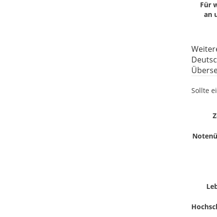
Für 
an 
Weiter
Deutsc
Überse
Sollte e
Z
Notenüb
Leb
Hochsc