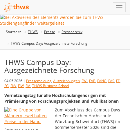
Startseite
THWS
Presse
Pressearchiv
THWS Campus Day: Ausgezeichnete Forschung
THWS Campus Day:
Ausgezeichnete Forschung
04.05.2026 |
Pressemeldung
,
Auszeichnungen
,
FWI
,
FAB
,
FANG
,
FAS
,
FE
,
FG
,
FKV
,
FIW
,
FM
,
THWS Business School
Vernetzungstag für alle Hochschulangehörigen mit
Prämierung von Forschungsprojekten und Publikationen
Zum Abschluss des Campus Days
der Technischen Hochschule
Würzburg-Schweinfurt (THWS) im
Sommersemester 2026 sind die
Preisverleihung beim