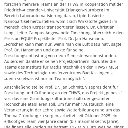
forschen mehrere Teams an der THWS in Kooperation mit der
Friedrich-Alexander-Universität Erlangen-Nürnberg im
Bereich Laborautomatisierung daran, Lipid-basierte
Nanopartikel herzustellen, womit sich Wirkstoffe gezielt im
menschlichen Körper transportieren lassen. Dr. Christian
Lengl, Leiter Campus Angewandte Forschung, überreichte den
Preis an EQUIP-Projektleiter Prof. Dr. Jan Hansmann.
„Forschen kann man nur, wenn man die Luft dazu hat“, sagte
Prof. Dr. Hansmann und dankte für seine
Forschungsentlastung von neun Semesterwochenstunden.
Außerdem dankte er seinen Projektpartnern, darunter die
Teams des Instituts für Medizintechnik an der THWS (IMES)
sowie des Technologietransferzentrums Bad Kissingen –
„denn so etwas ist nur im Team möglich!“.
Anschließend stellte Prof. Dr. Jan Schmitt, Vizepräsident für
Forschung und Gründung an der THWS, das Projekt „genes!s“
vor, das eine Gründungskultur innerhalb der gesamten
Hochschule etablieren soll. Um für mehr Austausch, eine
Verankerung in der Lehre sowie Weiterbildung rund um das
Thema Gründung zu sorgen, arbeitet seit Oktober 2025 ein
elfköpfiges Team vier Jahre daran (bis maximal sechs Jahre).
Die finanzielle Förderung beträgt 3,17 Mio. Euro, was bei einer