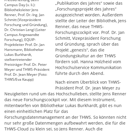
„Publikation des Jahres“ sowie das
Campus Day (v. li.):
„Forschungsprojekt des Jahres“
Bibliotheksleiter Jens
ausgezeichnet worden. Außerdem
Renner, Prof. Dr.-Ing. Jan
Schmitt (Vizepräsident
stellte der Leiter der Bibliothek, Jens
Forschung und Gründung),
Renner, das neue THWS-
Dr. Christian Lengl (Leiter
Forschungscockpit vor. Prof. Dr. Jan
Campus Angewandte
Schmitt, Vizepräsident Forschung
Forschung), EQUIP-
und Gründung, sprach über das
Projektleiter Prof. Dr. Jan
Hansmann, Bibliothekar
Projekt „genes!s“, das die
Lukas Burkhardt,
Gründungskultur an der THWS
stellvertretender
fördern soll. Hanna Holzheid vom
Preisträger Prof. Dr. Peter
Hochschulservice Kommunikation
Meyer und THWS-Präsident
führte durch den Abend.
Prof. Dr. Jean Meyer (Foto:
THWS/Eva Kaupp)
Nach einem Überblick von THWS-
Präsident Prof. Dr. Jean Meyer zu
Neuigkeiten rund um das Hochschulleben, stellte Jens Renner
das neue Forschungscockpit vor. Mit diesem Instrument,
mitentworfen von Bibliothekar Lukas Burkhardt, gibt es nun
einen einheitlichen Platz für das
Forschungsdatenmanagement an der THWS. So könnten nicht
nur sehr große Datenmengen aufbewahrt werden, die für die
THWS-Cloud zu klein sei, so Jens Renner. Auch die