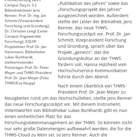
„Publikation des Jahres“ sowie das
Campus Day (v. li.):
„Forschungsprojekt des Jahres“
Bibliotheksleiter Jens
ausgezeichnet worden. Außerdem
Renner, Prof. Dr.-Ing. Jan
Schmitt (Vizepräsident
stellte der Leiter der Bibliothek, Jens
Forschung und Gründung),
Renner, das neue THWS-
Dr. Christian Lengl (Leiter
Forschungscockpit vor. Prof. Dr. Jan
Campus Angewandte
Schmitt, Vizepräsident Forschung
Forschung), EQUIP-
und Gründung, sprach über das
Projektleiter Prof. Dr. Jan
Hansmann, Bibliothekar
Projekt „genes!s“, das die
Lukas Burkhardt,
Gründungskultur an der THWS
stellvertretender
fördern soll. Hanna Holzheid vom
Preisträger Prof. Dr. Peter
Hochschulservice Kommunikation
Meyer und THWS-Präsident
führte durch den Abend.
Prof. Dr. Jean Meyer (Foto:
THWS/Eva Kaupp)
Nach einem Überblick von THWS-
Präsident Prof. Dr. Jean Meyer zu
Neuigkeiten rund um das Hochschulleben, stellte Jens Renner
das neue Forschungscockpit vor. Mit diesem Instrument,
mitentworfen von Bibliothekar Lukas Burkhardt, gibt es nun
einen einheitlichen Platz für das
Forschungsdatenmanagement an der THWS. So könnten nicht
nur sehr große Datenmengen aufbewahrt werden, die für die
THWS-Cloud zu klein sei, so Jens Renner. Auch die