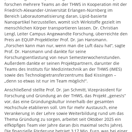
forschen mehrere Teams an der THWS in Kooperation mit der
Friedrich-Alexander-Universität Erlangen-Nürnberg im
Bereich Laborautomatisierung daran, Lipid-basierte
Nanopartikel herzustellen, womit sich Wirkstoffe gezielt im
menschlichen Körper transportieren lassen. Dr. Christian
Lengl, Leiter Campus Angewandte Forschung, überreichte den
Preis an EQUIP-Projektleiter Prof. Dr. Jan Hansmann.
„Forschen kann man nur, wenn man die Luft dazu hat“, sagte
Prof. Dr. Hansmann und dankte für seine
Forschungsentlastung von neun Semesterwochenstunden.
Außerdem dankte er seinen Projektpartnern, darunter die
Teams des Instituts für Medizintechnik an der THWS (IMES)
sowie des Technologietransferzentrums Bad Kissingen –
„denn so etwas ist nur im Team möglich!“.
Anschließend stellte Prof. Dr. Jan Schmitt, Vizepräsident für
Forschung und Gründung an der THWS, das Projekt „genes!s“
vor, das eine Gründungskultur innerhalb der gesamten
Hochschule etablieren soll. Um für mehr Austausch, eine
Verankerung in der Lehre sowie Weiterbildung rund um das
Thema Gründung zu sorgen, arbeitet seit Oktober 2025 ein
elfköpfiges Team vier Jahre daran (bis maximal sechs Jahre).
Die finanzielle Förderung beträgt 3,17 Mio. Euro, was bei einer