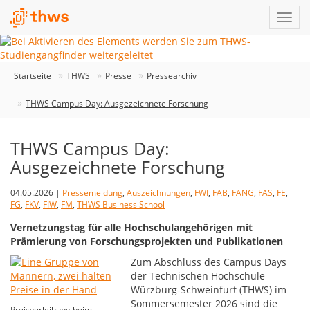
Startseite
THWS
Presse
Pressearchiv
THWS Campus Day: Ausgezeichnete Forschung
THWS Campus Day:
Ausgezeichnete Forschung
04.05.2026 |
Pressemeldung
,
Auszeichnungen
,
FWI
,
FAB
,
FANG
,
FAS
,
FE
,
FG
,
FKV
,
FIW
,
FM
,
THWS Business School
Vernetzungstag für alle Hochschulangehörigen mit
Prämierung von Forschungsprojekten und Publikationen
Zum Abschluss des Campus Days
der Technischen Hochschule
Würzburg-Schweinfurt (THWS) im
Sommersemester 2026 sind die
Preisverleihung beim