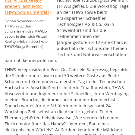
Hochschule Würzburg-Schweinfurt
(THWS) gefreut. Die Workshop-Tage
an der THWS sowie beim
Praxispartner Schaeffler
Florian Schuster von der
Technologies AG & Co. KG in
THWS zeigt den
Schweinfurt sind für die
Schülerinnen das MAVEL-
Teilnehmerinnen der
Labor, in dem sich Virtual
Reality erleben lässt (Foto:
Jahrgangsstufen 8-12 eine Chance,
THWS/Sonja Ehrenfels)
außerhalb der Schule, die Themen
Technik und Naturwissenschaften
hautnah kennenzulernen.
THWS-Vizepräsidentin Prof. Dr. Gabriele Saueressig begrüßte
die Schülerinnen sowie rund 30 weitere Gäste aus Politik,
Schulen und Kommunen am ersten Tag in der Technischen
Hochschule. Anschließend schilderte Tina Rippstein, THWS-
Absolventin und Ingenieurin bei Schaeffler, ihren Werdegang
in einer Branche, die immer noch männerdominiert ist.
Danach war es für die Schülerinnen in insgesamt 24
Workshops Zeit, selbst an die Arbeit zu gehen. Zu den
Themen gehörten beispielsweise „Wie steuere ich einen
Elektromotor über das Handy?“ oder der „Bau eines
elektronischen Würfels“. Außerdem konnten die Mädchen