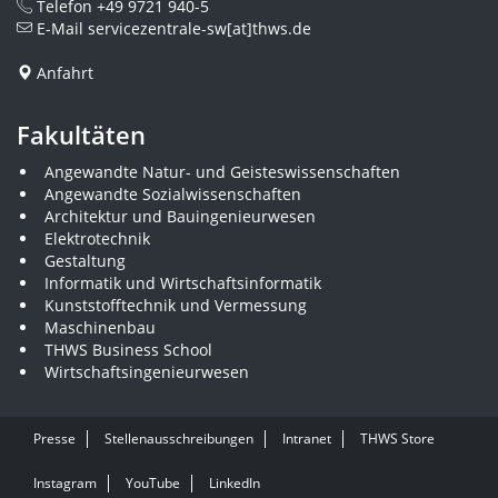
Telefon
+49 9721 940-5
E-Mail
servicezentrale-sw[at]thws.de
Anfahrt
Fakultäten
Angewandte Natur- und Geisteswissenschaften
Angewandte Sozialwissenschaften
Architektur und Bauingenieurwesen
Elektrotechnik
Gestaltung
Informatik und Wirtschaftsinformatik
Kunststofftechnik und Vermessung
Maschinenbau
THWS Business School
Wirtschaftsingenieurwesen
Presse
Stellenausschreibungen
Intranet
THWS Store
Instagram
YouTube
LinkedIn