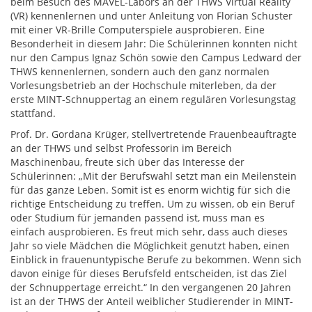
beim Besuch des MAVEL-Labors an der THWS Virtual Reality
(VR) kennenlernen und unter Anleitung von Florian Schuster
mit einer VR-Brille Computerspiele ausprobieren. Eine
Besonderheit in diesem Jahr: Die Schülerinnen konnten nicht
nur den Campus Ignaz Schön sowie den Campus Ledward der
THWS kennenlernen, sondern auch den ganz normalen
Vorlesungsbetrieb an der Hochschule miterleben, da der
erste MINT-Schnuppertag an einem regulären Vorlesungstag
stattfand.
Prof. Dr. Gordana Krüger, stellvertretende Frauenbeauftragte
an der THWS und selbst Professorin im Bereich
Maschinenbau, freute sich über das Interesse der
Schülerinnen: „Mit der Berufswahl setzt man ein Meilenstein
für das ganze Leben. Somit ist es enorm wichtig für sich die
richtige Entscheidung zu treffen. Um zu wissen, ob ein Beruf
oder Studium für jemanden passend ist, muss man es
einfach ausprobieren. Es freut mich sehr, dass auch dieses
Jahr so viele Mädchen die Möglichkeit genutzt haben, einen
Einblick in frauenuntypische Berufe zu bekommen. Wenn sich
davon einige für dieses Berufsfeld entscheiden, ist das Ziel
der Schnuppertage erreicht.“ In den vergangenen 20 Jahren
ist an der THWS der Anteil weiblicher Studierender in MINT-