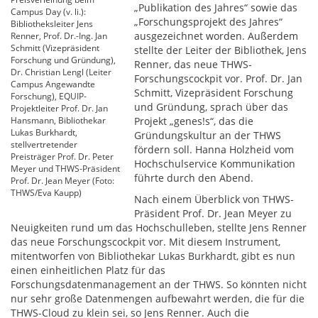
„Publikation des Jahres“ sowie das
Campus Day (v. li.):
„Forschungsprojekt des Jahres“
Bibliotheksleiter Jens
ausgezeichnet worden. Außerdem
Renner, Prof. Dr.-Ing. Jan
Schmitt (Vizepräsident
stellte der Leiter der Bibliothek, Jens
Forschung und Gründung),
Renner, das neue THWS-
Dr. Christian Lengl (Leiter
Forschungscockpit vor. Prof. Dr. Jan
Campus Angewandte
Schmitt, Vizepräsident Forschung
Forschung), EQUIP-
und Gründung, sprach über das
Projektleiter Prof. Dr. Jan
Hansmann, Bibliothekar
Projekt „genes!s“, das die
Lukas Burkhardt,
Gründungskultur an der THWS
stellvertretender
fördern soll. Hanna Holzheid vom
Preisträger Prof. Dr. Peter
Hochschulservice Kommunikation
Meyer und THWS-Präsident
führte durch den Abend.
Prof. Dr. Jean Meyer (Foto:
THWS/Eva Kaupp)
Nach einem Überblick von THWS-
Präsident Prof. Dr. Jean Meyer zu
Neuigkeiten rund um das Hochschulleben, stellte Jens Renner
das neue Forschungscockpit vor. Mit diesem Instrument,
mitentworfen von Bibliothekar Lukas Burkhardt, gibt es nun
einen einheitlichen Platz für das
Forschungsdatenmanagement an der THWS. So könnten nicht
nur sehr große Datenmengen aufbewahrt werden, die für die
THWS-Cloud zu klein sei, so Jens Renner. Auch die