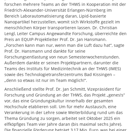
forschen mehrere Teams an der THWS in Kooperation mit der
Friedrich-Alexander-Universität Erlangen-Nürnberg im
Bereich Laborautomatisierung daran, Lipid-basierte
Nanopartikel herzustellen, womit sich Wirkstoffe gezielt im
menschlichen Körper transportieren lassen. Dr. Christian
Lengl, Leiter Campus Angewandte Forschung, überreichte den
Preis an EQUIP-Projektleiter Prof. Dr. Jan Hansmann.
„Forschen kann man nur, wenn man die Luft dazu hat“, sagte
Prof. Dr. Hansmann und dankte für seine
Forschungsentlastung von neun Semesterwochenstunden.
Außerdem dankte er seinen Projektpartnern, darunter die
Teams des Instituts für Medizintechnik an der THWS (IMES)
sowie des Technologietransferzentrums Bad Kissingen –
„denn so etwas ist nur im Team möglich!“.
Anschließend stellte Prof. Dr. Jan Schmitt, Vizepräsident für
Forschung und Gründung an der THWS, das Projekt „genes!s“
vor, das eine Gründungskultur innerhalb der gesamten
Hochschule etablieren soll. Um für mehr Austausch, eine
Verankerung in der Lehre sowie Weiterbildung rund um das
Thema Gründung zu sorgen, arbeitet seit Oktober 2025 ein
elfköpfiges Team vier Jahre daran (bis maximal sechs Jahre).
Die finanzielle Förderung beträgt 3,17 Mio. Euro, was bei einer