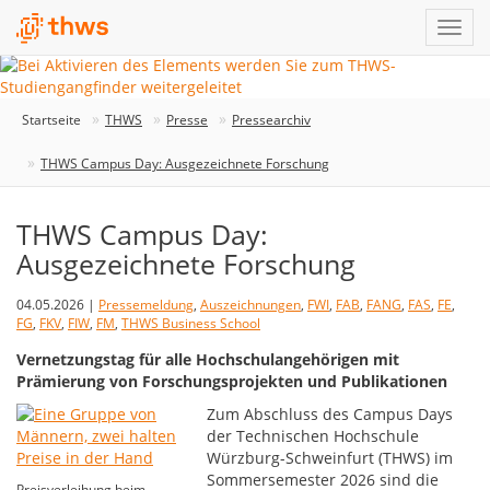
Startseite
THWS
Presse
Pressearchiv
THWS Campus Day: Ausgezeichnete Forschung
THWS Campus Day:
Ausgezeichnete Forschung
04.05.2026 |
Pressemeldung
,
Auszeichnungen
,
FWI
,
FAB
,
FANG
,
FAS
,
FE
,
FG
,
FKV
,
FIW
,
FM
,
THWS Business School
Vernetzungstag für alle Hochschulangehörigen mit
Prämierung von Forschungsprojekten und Publikationen
Zum Abschluss des Campus Days
der Technischen Hochschule
Würzburg-Schweinfurt (THWS) im
Sommersemester 2026 sind die
Preisverleihung beim