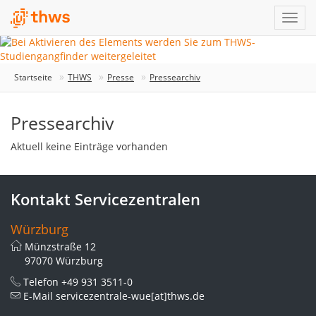
Startseite
THWS
Presse
Pressearchiv
Pressearchiv
Aktuell keine Einträge vorhanden
Kontakt Servicezentralen
Würzburg
Münzstraße 12
97070 Würzburg
Telefon
+49 931 3511-0
E-Mail
servicezentrale-wue[at]thws.de