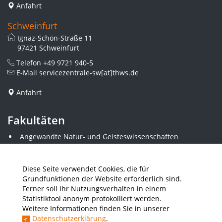
Anfahrt
Schweinfurt
Ignaz-Schön-Straße 11
97421 Schweinfurt
Telefon
+49 9721 940-5
E-Mail
servicezentrale-sw[at]thws.de
Anfahrt
Fakultäten
Angewandte Natur- und Geisteswissenschaften
Angewandte Sozialwissenschaften
Architektur und Bauingenieurwesen
Elektrotechnik
Diese Seite verwendet Cookies, die für
Gestaltung
Grundfunktionen der Website erforderlich sind.
Informatik und Wirtschaftsinformatik
Ferner soll Ihr Nutzungsverhalten in einem
Kunststofftechnik und Vermessung
Statistiktool anonym protokolliert werden.
Maschinenbau
Weitere Informationen finden Sie in unserer
THWS Business School
Datenschutzerklärung
.