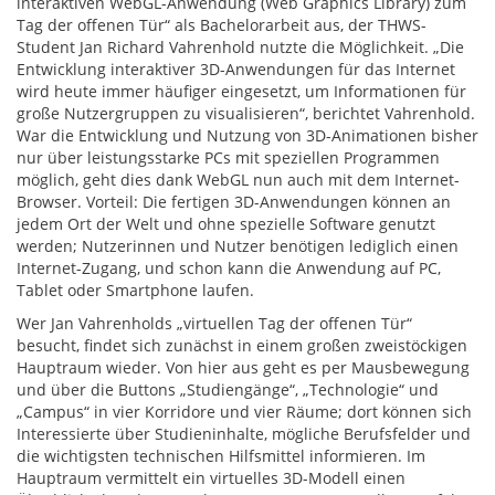
interaktiven WebGL-Anwendung (Web Graphics Library) zum
Tag der offenen Tür“ als Bachelorarbeit aus, der THWS-
Student Jan Richard Vahrenhold nutzte die Möglichkeit. „Die
Entwicklung interaktiver 3D-Anwendungen für das Internet
wird heute immer häufiger eingesetzt, um Informationen für
große Nutzergruppen zu visualisieren“, berichtet Vahrenhold.
War die Entwicklung und Nutzung von 3D-Animationen bisher
nur über leistungsstarke PCs mit speziellen Programmen
möglich, geht dies dank WebGL nun auch mit dem Internet-
Browser. Vorteil: Die fertigen 3D-Anwendungen können an
jedem Ort der Welt und ohne spezielle Software genutzt
werden; Nutzerinnen und Nutzer benötigen lediglich einen
Internet-Zugang, und schon kann die Anwendung auf PC,
Tablet oder Smartphone laufen.
Wer Jan Vahrenholds „virtuellen Tag der offenen Tür“
besucht, findet sich zunächst in einem großen zweistöckigen
Hauptraum wieder. Von hier aus geht es per Mausbewegung
und über die Buttons „Studiengänge“, „Technologie“ und
„Campus“ in vier Korridore und vier Räume; dort können sich
Interessierte über Studieninhalte, mögliche Berufsfelder und
die wichtigsten technischen Hilfsmittel informieren. Im
Hauptraum vermittelt ein virtuelles 3D-Modell einen