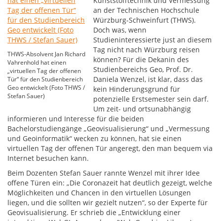
Kunststofftechnik und Vermessung
an der Technischen Hochschule
Würzburg-Schweinfurt (THWS).
Doch was, wenn
Studieninteressierte just an diesem
Tag nicht nach Würzburg reisen
THWS-Absolvent Jan Richard
können? Für die Dekanin des
Vahrenhold hat einen
Studienbereichs Geo, Prof. Dr.
„virtuellen Tag der offenen
Daniela Wenzel, ist klar, dass das
Tür“ für den Studienbereich
Geo entwickelt (Foto THWS /
kein Hinderungsgrund für
Stefan Sauer)
potenzielle Erstsemester sein darf.
Um zeit- und ortsunabhängig
informieren und Interesse für die beiden
Bachelorstudiengänge „Geovisualisierung“ und „Vermessung
und Geoinformatik“ wecken zu können, hat sie einen
virtuellen Tag der offenen Tür angeregt, den man bequem via
Internet besuchen kann.
Beim Dozenten Stefan Sauer rannte Wenzel mit ihrer Idee
offene Türen ein: „Die Coronazeit hat deutlich gezeigt, welche
Möglichkeiten und Chancen in den virtuellen Lösungen
liegen, und die sollten wir gezielt nutzen“, so der Experte für
Geovisualisierung. Er schrieb die „Entwicklung einer