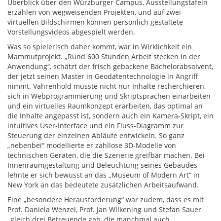
Überblick über den Würzburger Campus, Ausstellungstafeln
erzählen von wegweisenden Projekten, und auf zwei
virtuellen Bildschirmen können persönlich gestaltete
Vorstellungsvideos abgespielt werden.
Was so spielerisch daher kommt, war in Wirklichkeit ein
Mammutprojekt. „Rund 600 Stunden Arbeit stecken in der
Anwendung“, schätzt der frisch gebackene Bachelorabsolvent,
der jetzt seinen Master in Geodatentechnologie in Angriff
nimmt. Vahrenhold musste nicht nur Inhalte recherchieren,
sich in Webprogrammierung und Skriptsprachen einarbeiten
und ein virtuelles Raumkonzept erarbeiten, das optimal an
die Inhalte angepasst ist, sondern auch ein Kamera-Skript, ein
intuitives User-Interface und ein Fluss-Diagramm zur
Steuerung der einzelnen Abläufe entwickeln. So ganz
„nebenbei“ modellierte er zahllose 3D-Modelle von
technischen Geräten, die die Szenerie greifbar machen. Bei
Innenraumgestaltung und Beleuchtung seines Gebäudes
lehnte er sich bewusst an das „Museum of Modern Art“ in
New York an das bedeutete zusätzlichen Arbeitsaufwand.
Eine „besondere Herausforderung“ war zudem, dass es mit
Prof. Daniela Wenzel, Prof. Jan Wilkening und Stefan Sauer
„gleich drei Betreuende gab, die manchmal auch