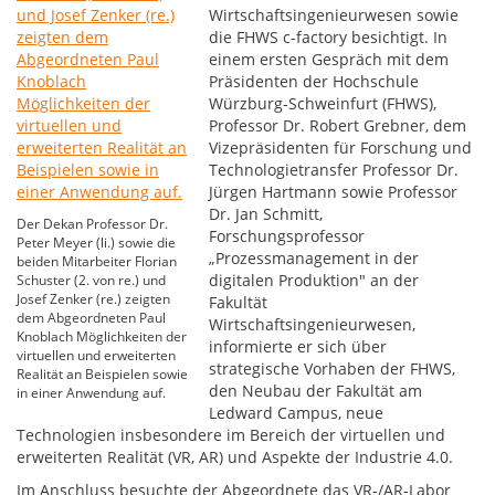
Wirtschaftsingenieurwesen sowie
die FHWS c-factory besichtigt. In
einem ersten Gespräch mit dem
Präsidenten der Hochschule
Würzburg-Schweinfurt (FHWS),
Professor Dr. Robert Grebner, dem
Vizepräsidenten für Forschung und
Technologietransfer Professor Dr.
Jürgen Hartmann sowie Professor
Dr. Jan Schmitt,
Der Dekan Professor Dr.
Forschungsprofessor
Peter Meyer (li.) sowie die
„Prozessmanagement in der
beiden Mitarbeiter Florian
digitalen Produktion" an der
Schuster (2. von re.) und
Josef Zenker (re.) zeigten
Fakultät
dem Abgeordneten Paul
Wirtschaftsingenieurwesen,
Knoblach Möglichkeiten der
informierte er sich über
virtuellen und erweiterten
strategische Vorhaben der FHWS,
Realität an Beispielen sowie
den Neubau der Fakultät am
in einer Anwendung auf.
Ledward Campus, neue
Technologien insbesondere im Bereich der virtuellen und
erweiterten Realität (VR, AR) und Aspekte der Industrie 4.0.
Im Anschluss besuchte der Abgeordnete das VR-/AR-Labor