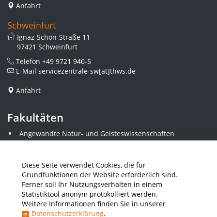
Anfahrt
Schweinfurt
Ignaz-Schön-Straße 11
97421 Schweinfurt
Telefon
+49 9721 940-5
E-Mail
servicezentrale-sw[at]thws.de
Anfahrt
Fakultäten
Angewandte Natur- und Geisteswissenschaften
Angewandte Sozialwissenschaften
Architektur und Bauingenieurwesen
Elektrotechnik
Diese Seite verwendet Cookies, die für
Gestaltung
Grundfunktionen der Website erforderlich sind.
Informatik und Wirtschaftsinformatik
Ferner soll Ihr Nutzungsverhalten in einem
Kunststofftechnik und Vermessung
Statistiktool anonym protokolliert werden.
Maschinenbau
Weitere Informationen finden Sie in unserer
THWS Business School
Datenschutzerklärung
.