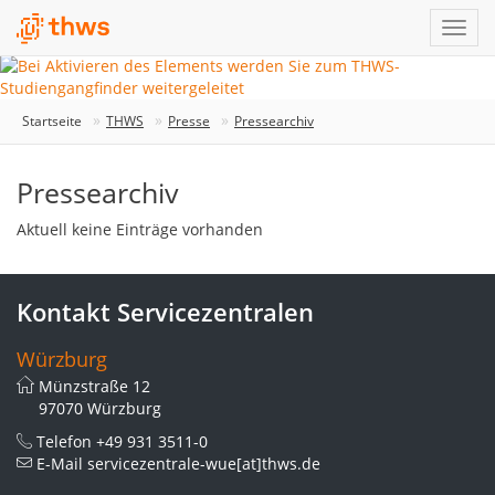
Startseite
THWS
Presse
Pressearchiv
Pressearchiv
Aktuell keine Einträge vorhanden
Kontakt Servicezentralen
Würzburg
Münzstraße 12
97070 Würzburg
Telefon
+49 931 3511-0
E-Mail
servicezentrale-wue[at]thws.de