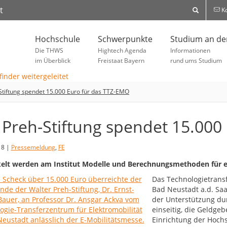
t
Ko
Hochschule
Schwerpunkte
Studium an d
Die THWS
Hightech Agenda
Informationen
im Überblick
Freistaat Bayern
rund ums Studium
Stiftung spendet 15.000 Euro für das TTZ-EMO
 Preh-Stiftung spendet 15.000
18 |
Pressemeldung
,
FE
elt werden am Institut Modelle und Berechnungsmethoden für e
Das Technologietrans
Bad Neustadt a.d. Saa
der Unterstützung dur
einseitig, die Geldgeb
Einrichtung der Hoch