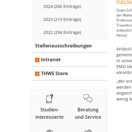
2024 (206 Einträge)
Einen Sch
der Walte
2023 (219 Einträge)
Professor
Transferz
anlässlic
2022 (294 Einträge)
Heise)
Stellenausschreibungen
Anlässl
gemeinn
Intranet
in unse
EMO ide
voranbr
THWS Store
„Wir en
werden 
angesch
wenig b
Studien-
Beratung
interessierte
und Service