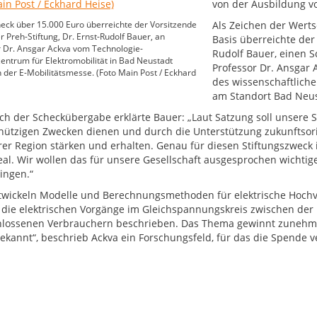
von der Ausbildung v
eck über 15.000 Euro überreichte der Vorsitzende
Als Zeichen der Werts
r Preh-Stiftung, Dr. Ernst-Rudolf Bauer, an
Basis überreichte der 
 Dr. Ansgar Ackva vom Technologie-
Rudolf Bauer, einen S
entrum für Elektromobilität in Bad Neustadt
Professor Dr. Ansgar 
h der E-Mobilitätsmesse. (Foto Main Post / Eckhard
des wissenschaftlich
am Standort Bad Neust
ich der Scheckübergabe erklärte Bauer: „Laut Satzung soll unsere 
ützigen Zwecken dienen und durch die Unterstützung zukunftsorie
rer Region stärken und erhalten. Genau für diesen Stiftungszweck
al. Wir wollen das für unsere Gesellschaft ausgesprochen wichtige
ingen.“
twickeln Modelle und Berechnungsmethoden für elektrische Hochv
die elektrischen Vorgänge im Gleichspannungskreis zwischen der 
lossenen Verbrauchern beschrieben. Das Thema gewinnt zunehmen
ekannt“, beschrieb Ackva ein Forschungsfeld, für das die Spende 