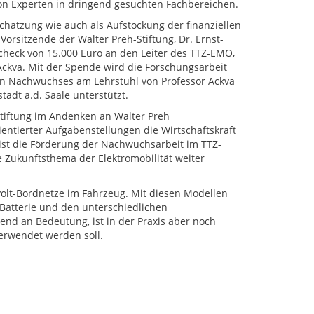
on Experten in dringend gesuchten Fachbereichen.
chätzung wie auch als Aufstockung der finanziellen
Vorsitzende der Walter Preh-Stiftung, Dr. Ernst-
check von 15.000 Euro an den Leiter des TTZ-EMO,
Ackva. Mit der Spende wird die Forschungsarbeit
en Nachwuchses am Lehrstuhl von Professor Ackva
adt a.d. Saale unterstützt.
Stiftung im Andenken an Walter Preh
ntierter Aufgabenstellungen die Wirtschaftskraft
 ist die Förderung der Nachwuchsarbeit im TTZ-
 Zukunftsthema der Elektromobilität weiter
olt-Bordnetze im Fahrzeug. Mit diesen Modellen
Batterie und den unterschiedlichen
d an Bedeutung, ist in der Praxis aber noch
verwendet werden soll.