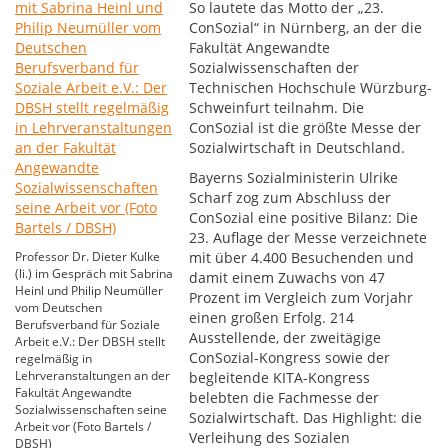
So lautete das Motto der „23.
ConSozial“ in Nürnberg, an der die
Fakultät Angewandte
Sozialwissenschaften der
Technischen Hochschule Würzburg-
Schweinfurt teilnahm. Die
ConSozial ist die größte Messe der
Sozialwirtschaft in Deutschland.
Bayerns Sozialministerin Ulrike
Scharf zog zum Abschluss der
ConSozial eine positive Bilanz: Die
23. Auflage der Messe verzeichnete
Professor Dr. Dieter Kulke
mit über 4.400 Besuchenden und
(li.) im Gespräch mit Sabrina
damit einem Zuwachs von 47
Heinl und Philip Neumüller
Prozent im Vergleich zum Vorjahr
vom Deutschen
einen großen Erfolg. 214
Berufsverband für Soziale
Ausstellende, der zweitägige
Arbeit e.V.: Der DBSH stellt
ConSozial-Kongress sowie der
regelmäßig in
Lehrveranstaltungen an der
begleitende KITA-Kongress
Fakultät Angewandte
belebten die Fachmesse der
Sozialwissenschaften seine
Sozialwirtschaft. Das Highlight: die
Arbeit vor (Foto Bartels /
Verleihung des Sozialen
DBSH)