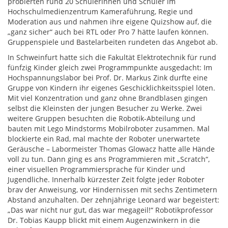
probierten rund 20 Schülerinnen und Schüler im
Hochschulmedienzentrum Kameraführung, Regie und
Moderation aus und nahmen ihre eigene Quizshow auf, die
„ganz sicher“ auch bei RTL oder Pro 7 hätte laufen können.
Gruppenspiele und Bastelarbeiten rundeten das Angebot ab.
In Schweinfurt hatte sich die Fakultät Elektrotechnik für rund
fünfzig Kinder gleich zwei Programmpunkte ausgedacht: Im
Hochspannungslabor bei Prof. Dr. Markus Zink durfte eine
Gruppe von Kindern ihr eigenes Geschicklichkeitsspiel löten.
Mit viel Konzentration und ganz ohne Brandblasen gingen
selbst die Kleinsten der jungen Besucher zu Werke. Zwei
weitere Gruppen besuchten die Robotik-Abteilung und
bauten mit Lego Mindstorms Mobilroboter zusammen. Mal
blockierte ein Rad, mal machte der Roboter unerwartete
Geräusche – Labormeister Thomas Glowacz hatte alle Hände
voll zu tun. Dann ging es ans Programmieren mit „Scratch“,
einer visuellen Programmiersprache für Kinder und
Jugendliche. Innerhalb kürzester Zeit folgte jeder Roboter
brav der Anweisung, vor Hindernissen mit sechs Zentimetern
Abstand anzuhalten. Der zehnjährige Leonard war begeistert:
„Das war nicht nur gut, das war megageil!“ Robotikprofessor
Dr. Tobias Kaupp blickt mit einem Augenzwinkern in die