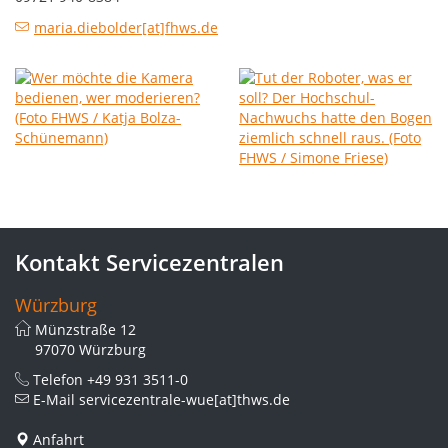
maria.diebolder[at]fhws.de
Kontakt Servicezentralen
Würzburg
Münzstraße 12
97070 Würzburg
Telefon
+49 931 3511-0
E-Mail
servicezentrale-wue[at]thws.de
Anfahrt