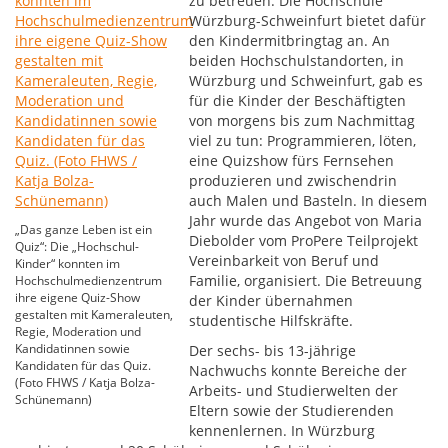
zu betreuen. Die Hochschule
Würzburg-Schweinfurt bietet dafür
den Kindermitbringtag an. An
beiden Hochschulstandorten, in
Würzburg und Schweinfurt, gab es
für die Kinder der Beschäftigten
von morgens bis zum Nachmittag
viel zu tun: Programmieren, löten,
eine Quizshow fürs Fernsehen
produzieren und zwischendrin
auch Malen und Basteln. In diesem
Jahr wurde das Angebot von Maria
„Das ganze Leben ist ein
Diebolder vom ProPere Teilprojekt
Quiz“: Die „Hochschul-
Vereinbarkeit von Beruf und
Kinder“ konnten im
Familie, organisiert. Die Betreuung
Hochschulmedienzentrum
ihre eigene Quiz-Show
der Kinder übernahmen
gestalten mit Kameraleuten,
studentische Hilfskräfte.
Regie, Moderation und
Kandidatinnen sowie
Der sechs- bis 13-jährige
Kandidaten für das Quiz.
Nachwuchs konnte Bereiche der
(Foto FHWS / Katja Bolza-
Arbeits- und Studierwelten der
Schünemann)
Eltern sowie der Studierenden
kennenlernen. In Würzburg