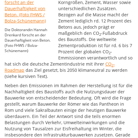
Korngrößen, Zement, Wasser sowie
unterschiedlichen Zusätzen.
Bezogen auf die Masse macht der
Zement lediglich rd. 12 Prozent des
Betons aus, jedoch prägt er
Die Doktorandin Hannah
maßgeblich den CO
-Fußabdruck
2
Drenkard forscht an der
des Baustoffs. Die weltweite
Dauerhaftigkeit von Beton.
Zementproduktion ist für rd. 6 bis 7
(Foto FHWS / Bolza-
Schünemann)
Prozent der globalen CO
-
2
Emmissionen verantwortlich und so
hat sich die deutsche Zementindustrie mit ihrer
CO
-
2
Roadmap
das Ziel gesetzt, bis 2050 klimaneutral zu werden
(siehe kursiven Text).
Neben den Emissionen im Rahmen der Herstellung ist für die
Nachhaltigkeit des Baustoffs auch die Nutzungsdauer der
Bauwerke von entscheidender Bedeutung. Oft wird die Frage
gestellt, warum Bauwerke der Römer wie das Pantheon in
Rom und viele Sakralbauten einige der heutigen Bauwerke
überdauern. Ein Teil der Antwort sind die teils enormen
Belastungen durch Verkehr, Umwelteinwirkungen und die
Nutzung von Tausalzen zur Eisfreihaltung im Winter, die
insbesondere den Infrastrukturbauwerken zusetzen. Gerade