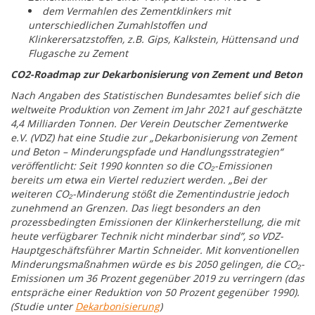
dem Vermahlen des Zementklinkers mit
unterschiedlichen Zumahlstoffen und
Klinkerersatzstoffen, z.B. Gips, Kalkstein, Hüttensand und
Flugasche zu Zement
CO2-Roadmap zur Dekarbonisierung von Zement und Beton
Nach Angaben des Statistischen Bundesamtes belief sich die
weltweite Produktion von Zement im Jahr 2021 auf geschätzte
4,4 Milliarden Tonnen. Der Verein Deutscher Zementwerke
e.V. (VDZ) hat eine Studie zur „Dekarbonisierung von Zement
und Beton – Minderungspfade und Handlungsstrategien“
veröffentlicht: Seit 1990 konnten so die CO₂-Emissionen
bereits um etwa ein Viertel reduziert werden. „Bei der
weiteren CO₂-Minderung stößt die Zementindustrie jedoch
zunehmend an Grenzen. Das liegt besonders an den
prozessbedingten Emissionen der Klinkerherstellung, die mit
heute verfügbarer Technik nicht minderbar sind”, so VDZ-
Hauptgeschäftsführer Martin Schneider. Mit konventionellen
Minderungsmaßnahmen würde es bis 2050 gelingen, die CO₂-
Emissionen um 36 Prozent gegenüber 2019 zu verringern (das
entspräche einer Reduktion von 50 Prozent gegenüber 1990).
(Studie unter
Dekarbonisierung
)