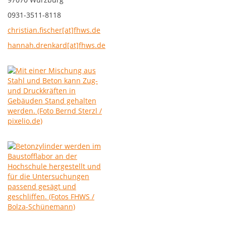
0931-3511-8118
christian.fischer[at]fhws.de
hannah.drenkard[at]fhws.de