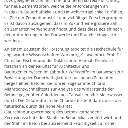
bzw. geeigneter Zumahlstoffe und deren korrekte Mischung
für neue Zementsorten, welche die Anforderungen an
Festigkeit, Dauerhaftigkeit und Umweltverträglichkeit erfüllen,
ist Ziel der Zementindustrie und vielfältiger Forschergruppen.
Es ist davon auszugehen, dass in Zukunft eine größere Zahl
an Zementen Verwendung findet und dass diese gezielt nach
den Anforderungen der Bauwerke und Bauteile eingesetzt
werden.
An einem Baustein der Forschung arbeitet die Hochschule für
angewandte Wissenschaften Würzburg-Schweinfurt: Prof. Dr.
Christian Fischer und die Doktorandin Hannah Drenkard
forschen an der Fakultät für Architektur und
Bauingenieurwesen im Labor für Werkstoffe im Bauwesen zur
Bewertung der Dauerhaftigkeit der aus neuen Zementen
hergestellten Betone: Sie führen sogenannte Chlorid-
Migrations-Schnelltests zur Analyse des Widerstands der
Betone gegenüber Chloriden aus Tausalzen oder Meerwasser
durch. Die Gefahr durch die Chloride besteht darin, dass der
natürliche, durch die hohe Alkalität
(Säurebindungsvermögen) des Betons vorhandene
Korrosionsschutz des Stahls im Beton lokal zerstört wird und
der Stahl im Beton bei ausreichend Feuchtigkeit zu rosten