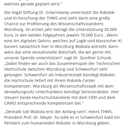
welches gerade geplant wird.“
Die Vogel Stiftung Dr. Eckernkamp unterstützt die Robotik-
und KI-Forschung der THWS und sieht darin eine große
Chance zur Profilierung des Wissenschaftsstandorts
Würzburg. Im ersten Jahr beträgt die Unterstützung 50.000
Euro, in den beiden Folgejahren jeweils 70.000 Euro. „Wenn
eine Art digitales Gehirn, welches auf Logik und klassischer KI
basiert, tatsächlich hier in Würzburg Wübota antreibt, dann
wäre das eine sensationelle Botschaft, die wir gerne mit
unserer Spende unterstützen“, sagt Dr. Gunther Schunk.
„Dabei finden wir auch das Zusammenspiel der Technischen
Hochschule zwischen Würzburg und Schweinfurt sehr
gelungen. Schweinfurt als Industriestadt benötigt Roboter,
die Hochschule liefert mit ihrem Robotik-Center
Kompetenzen. Würzburg als Wissenschaftsstadt mit dem
Verwaltungssitz Unterfrankens benötigt Serviceroboter. Hier
steuern beide Hochschulstandorte mit dem CERI und dem
CAIRO entsprechende Kompetenzen bei.“
„Deshalb soll Wübota erst der Anfang sein“, meint THWS-
Präsident Prof. Dr. Meyer. So solle es in Schweinfurt bald ein
Pendant zum humanoiden Roboter in Würzburg geben.