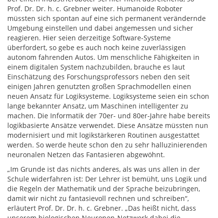
Prof. Dr. Dr. h. c. Grebner weiter. Humanoide Roboter
müssten sich spontan auf eine sich permanent verändernde
Umgebung einstellen und dabei angemessen und sicher
reagieren. Hier seien derzeitige Software-Systeme
überfordert, so gebe es auch noch keine zuverlässigen
autonom fahrenden Autos. Um menschliche Fähigkeiten in
einem digitalen System nachzubilden, brauche es laut
Einschätzung des Forschungsprofessors neben den seit
einigen Jahren genutzten großen Sprachmodellen einen
neuen Ansatz für Logiksysteme. Logiksysteme seien ein schon
lange bekannter Ansatz, um Maschinen intelligenter zu
machen. Die Informatik der 70er- und 80er-Jahre habe bereits
logikbasierte Ansätze verwendet. Diese Ansätze müssten nun
modernisiert und mit logikstärkeren Routinen ausgestattet
werden. So werde heute schon den zu sehr halluzinierenden
neuronalen Netzen das Fantasieren abgewöhnt.
„Im Grunde ist das nichts anderes, als was uns allen in der
Schule widerfahren ist: Der Lehrer ist bemüht, uns Logik und
die Regeln der Mathematik und der Sprache beizubringen,
damit wir nicht zu fantasievoll rechnen und schreiben“,
erläutert Prof. Dr. Dr. h. c. Grebner. „Das heißt nicht, dass
unserem biologischen Neuronen-Netzwerk dabei die