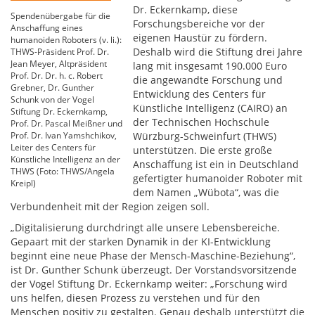
Dr. Eckernkamp, diese
Spendenübergabe für die
Forschungsbereiche vor der
Anschaffung eines
eigenen Haustür zu fördern.
humanoiden Roboters (v. li.):
Deshalb wird die Stiftung drei Jahre
THWS-Präsident Prof. Dr.
Jean Meyer, Altpräsident
lang mit insgesamt 190.000 Euro
Prof. Dr. Dr. h. c. Robert
die angewandte Forschung und
Grebner, Dr. Gunther
Entwicklung des Centers für
Schunk von der Vogel
Künstliche Intelligenz (CAIRO) an
Stiftung Dr. Eckernkamp,
der Technischen Hochschule
Prof. Dr. Pascal Meißner und
Prof. Dr. Ivan Yamshchikov,
Würzburg-Schweinfurt (THWS)
Leiter des Centers für
unterstützen. Die erste große
Künstliche Intelligenz an der
Anschaffung ist ein in Deutschland
THWS (Foto: THWS/Angela
gefertigter humanoider Roboter mit
Kreipl)
dem Namen „Wübota“, was die
Verbundenheit mit der Region zeigen soll.
„Digitalisierung durchdringt alle unsere Lebensbereiche.
Gepaart mit der starken Dynamik in der KI-Entwicklung
beginnt eine neue Phase der Mensch-Maschine-Beziehung“,
ist Dr. Gunther Schunk überzeugt. Der Vorstandsvorsitzende
der Vogel Stiftung Dr. Eckernkamp weiter: „Forschung wird
uns helfen, diesen Prozess zu verstehen und für den
Menschen positiv zu gestalten. Genau deshalb unterstützt die