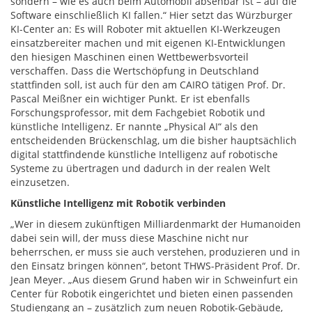
sondern – wie es auch beim Automobil absehbar ist – auf die
Software einschließlich KI fallen.“ Hier setzt das Würzburger
KI-Center an: Es will Roboter mit aktuellen KI-Werkzeugen
einsatzbereiter machen und mit eigenen KI-Entwicklungen
den hiesigen Maschinen einen Wettbewerbsvorteil
verschaffen. Dass die Wertschöpfung in Deutschland
stattfinden soll, ist auch für den am CAIRO tätigen Prof. Dr.
Pascal Meißner ein wichtiger Punkt. Er ist ebenfalls
Forschungsprofessor, mit dem Fachgebiet Robotik und
künstliche Intelligenz. Er nannte „Physical AI“ als den
entscheidenden Brückenschlag, um die bisher hauptsächlich
digital stattfindende künstliche Intelligenz auf robotische
Systeme zu übertragen und dadurch in der realen Welt
einzusetzen.
Künstliche Intelligenz mit Robotik verbinden
„Wer in diesem zukünftigen Milliardenmarkt der Humanoiden
dabei sein will, der muss diese Maschine nicht nur
beherrschen, er muss sie auch verstehen, produzieren und in
den Einsatz bringen können“, betont THWS-Präsident Prof. Dr.
Jean Meyer. „Aus diesem Grund haben wir in Schweinfurt ein
Center für Robotik eingerichtet und bieten einen passenden
Studiengang an – zusätzlich zum neuen Robotik-Gebäude,