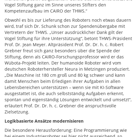
Vogel Stiftung ganz im Sinne unseres Stifters den
Kompetenzaufbau im CAIRO der THWS.“
Obwohl es bis zur Lieferung des Roboters noch etwas dauern
wird, traf sich Dr. Schunk schon zur Spendenübergabe mit
Vertretern der THWS. „Unser ausdrücklicher Dank gilt der
Vogel Stiftung für ihre Unterstützung“, betont THWS-Präsident
Prof. Dr. Jean Meyer. Altpräsident Prof. Dr. Dr. h. c. Robert
Grebner freut sich ganz besonders über die Spende der
Stiftung, denn als CAIRO-Forschungsprofessor wird er das
Wübota-Projekt leiten. Der humanoide Roboter wird vom
deutschen Roboterhersteller Neura in Metzingen produziert.
„Die Maschine ist 180 cm groß und 80 kg schwer und kann
damit Menschen beim Erledigen ihrer Aufgaben in allen
Lebensbereichen unterstützen – wenn sie mit KI-Software
ausgestattet ist, die auch selbstständig Aufgaben erkennt,
spontan und eigenständig Lösungen entwickelt und umsetzt“,
erläutert Prof. Dr. Dr. h. c. Grebner die anspruchsvolle
Zielsetzung.
Logikbasierte Ansätze modernisieren
Die besondere Herausforderung: Eine Programmierung wie
bei einem Industrieroboter sei hier nicht ausreichend, so