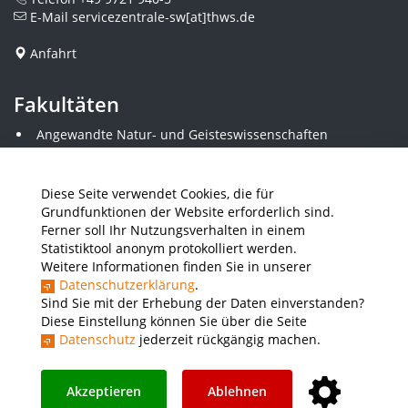
E-Mail
servicezentrale-sw[at]thws.de
Anfahrt
Fakultäten
Angewandte Natur- und Geisteswissenschaften
Angewandte Sozialwissenschaften
Architektur und Bauingenieurwesen
Elektrotechnik
Diese Seite verwendet Cookies, die für
Gestaltung
Grundfunktionen der Website erforderlich sind.
Informatik und Wirtschaftsinformatik
Ferner soll Ihr Nutzungsverhalten in einem
Kunststofftechnik und Vermessung
Statistiktool anonym protokolliert werden.
Maschinenbau
Weitere Informationen finden Sie in unserer
THWS Business School
Datenschutzerklärung
.
Wirtschaftsingenieurwesen
Sind Sie mit der Erhebung der Daten einverstanden?
Diese Einstellung können Sie über die Seite
Datenschutz
jederzeit rückgängig machen.
Presse
Stellenausschreibungen
Intranet
THWS Store
Instagram
YouTube
LinkedIn
Akzeptieren
Ablehnen