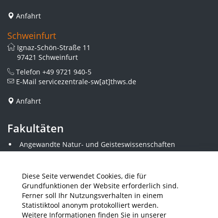
Anfahrt
Schweinfurt
Ignaz-Schön-Straße 11
97421 Schweinfurt
Telefon
+49 9721 940-5
E-Mail
servicezentrale-sw[at]thws.de
Anfahrt
Fakultäten
Angewandte Natur- und Geisteswissenschaften
Angewandte Sozialwissenschaften
Architektur und Bauingenieurwesen
Elektrotechnik
Diese Seite verwendet Cookies, die für
Gestaltung
Grundfunktionen der Website erforderlich sind.
Informatik und Wirtschaftsinformatik
Ferner soll Ihr Nutzungsverhalten in einem
Kunststofftechnik und Vermessung
Statistiktool anonym protokolliert werden.
Maschinenbau
Weitere Informationen finden Sie in unserer