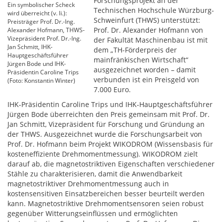
Forschungsprojekt an der
Ein symbolischer Scheck
Technischen Hochschule Würzburg-
wird überreicht (v. li.):
Schweinfurt (THWS) unterstützt:
Preisträger Prof. Dr.-Ing.
Prof. Dr. Alexander Hofmann von
Alexander Hofmann, THWS-
Vizepräsident Prof. Dr.-Ing.
der Fakultät Maschinenbau ist mit
Jan Schmitt, IHK-
dem „TH-Förderpreis der
Hauptgeschäftsführer
mainfränkischen Wirtschaft“
Jürgen Bode und IHK-
ausgezeichnet worden – damit
Präsidentin Caroline Trips
verbunden ist ein Preisgeld von
(Foto: Konstantin Winter)
7.000 Euro.
IHK-Präsidentin Caroline Trips und IHK-Hauptgeschäftsführer
Jürgen Bode überreichten den Preis gemeinsam mit Prof. Dr.
Jan Schmitt, Vizepräsident für Forschung und Gründung an
der THWS. Ausgezeichnet wurde die Forschungsarbeit von
Prof. Dr. Hofmann beim Projekt WIKODROM (Wissensbasis für
kosteneffiziente Drehmomentmessung). WIKODROM zielt
darauf ab, die magnetostriktiven Eigenschaften verschiedener
Stähle zu charakterisieren, damit die Anwendbarkeit
magnetostriktiver Drehmomentmessung auch in
kostensensitiven Einsatzbereichen besser beurteilt werden
kann. Magnetostriktive Drehmomentsensoren seien robust
gegenüber Witterungseinflüssen und ermöglichten