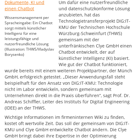
Um dafür eine nutzerfreundliche
und datenschutzkonforme Lösung
anzubieten, hat das
Wissensmanagement per
Technologietransferprojekt DIG:IT-
Spracheingabe: Ein Chatbot
KMU der Technischen Hochschule
sorgt mittels künstlicher
Würzburg-Schweinfurt (THWS)
Intelligenz für eine
leistungsfähige und
gemeinsam mit der
nutzerfreundliche Lösung
unterfränkischen Clye GmbH einen
(Illustration: THWS/Vladyslav
Chatbot entwickelt, der auf
Borysenko)
künstlicher Intelligenz (KI) basiert.
Wie gut der Chatbot funktioniert,
wurde bereits mit einem weiteren Projektpartner, der Münch
GmbH, erfolgreich getestet. „Dieser Anwendungsfall steht
beispielhaft für den Ansatz von DIG:IT-KMU: Technologie
nicht im Labor entwickeln, sondern gemeinsam mit
Unternehmen direkt in die Praxis überführen“, sagt Prof. Dr.
Andreas Schiffler, Leiter des Instituts für Digital Engineering
(IDEE) an der THWS.
Wichtige Informationen im firmeninternen Wiki zu finden,
kostet oft wertvolle Zeit. Das soll der gemeinsam von DIG:IT-
KMU und Clye GmbH entwickelte Chatbot ändern. Die Clye
GmbH bringt dabei ihre Expertise in der Optimierung