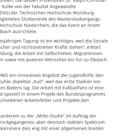
funden. Die beiden Professoren Dr. Ralph-Christian
r Kulke von der Fakultät Angewandte
 (FAS) der Technischen Hochschule Würzburg-
egleiteten Studierende des Masterstudiengangs
 Hochschule Niederrhein, die das Event an ihrem
ach ausrichtete.
sjährigen Tagung ist ein wichtiges, weil die Soziale
cher und rechtsextremer Kräfte stehen“, erklärt
ildung, die Arbeit mit Geflüchteten, Migrantinnen
n sowie mit queeren Menschen bis hin zu Obdach-
WS ein innovatives Angebot der Jugendhilfe, den
hle, dialektal „Kull“, weil das erste Stadion von
s Bodens lag. Die Arbeit mit Fußballfans ist eine
und speziell in einem Projekt des Bundesprogramms
rschiedenen Arbeitsfelder und Projekte den
anderem zu der „Mitte-Studie“ im Auftrag der
 zurückgegangenes, aber dennoch stabiles Spektrum
korreliere dies eng mit einer allgemeinen breiten