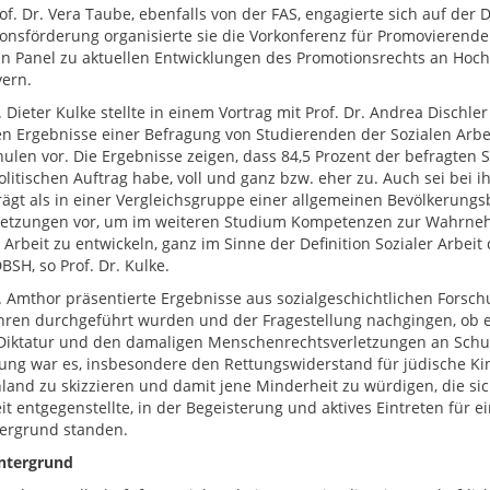
of. Dr. Vera Taube, ebenfalls von der FAS, engagierte sich auf de
onsförderung organisierte sie die Vorkonferenz für Promovierende 
in Panel zu aktuellen Entwicklungen des Promotionsrechts an Hoc
ern.
. Dieter Kulke stellte in einem Vortrag mit Prof. Dr. Andrea Dischl
 Ergebnisse einer Befragung von Studierenden der Sozialen Arbei
ulen vor. Die Ergebnisse zeigen, dass 84,5 Prozent der befragten 
olitischen Auftrag habe, voll und ganz bzw. eher zu. Auch sei bei i
ägt als in einer Vergleichsgruppe einer allgemeinen Bevölkerungs
etzungen vor, um im weiteren Studium Kompetenzen zur Wahrnehm
r Arbeit zu entwickeln, ganz im Sinne der Definition Sozialer Arbe
BSH, so Prof. Dr. Kulke.
r. Amthor präsentierte Ergebnisse aus sozialgeschichtlichen Forsch
hren durchgeführt wurden und der Fragestellung nachgingen, ob e
Diktatur und den damaligen Menschenrechtsverletzungen an Schu
zung war es, insbesondere den Rettungswiderstand für jüdische K
land zu skizzieren und damit jene Minderheit zu würdigen, die 
it entgegenstellte, in der Begeisterung und aktives Eintreten für e
ergrund standen.
ntergrund