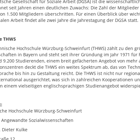
sche Gesellschaft für Soziale Arbeit (DGSA) ist die wissenschaftlic
hnet seit Jahren einen deutlichen Zuwachs: Die Zahl der Mitglieder 
on 1.500 Mitgliedern überschritten. Für einen Überblick über wic
alen Arbeit findet alle zwei Jahre die Jahrestagung der DGSA statt.
ie THWS
hnische Hochschule Würzburg-Schweinfurt (THWS) zählt zu den g
chaften in Bayern und steht seit ihrer Gründung im Jahr 1971 fü
d 9.200 Studierenden, einem breit gefächerten Angebot von mehr 
onszentren deckt die THWS ein weites Spektrum ab, das von Techni
prache bis hin zu Gestaltung reicht. Die THWS ist nicht nur region
nternational ausgerichtet, was sich in zahlreichen Kooperationen
 in einem vielseitigen englischsprachigen Studienangebot widerspie
:
che Hochschule Würzburg-Schweinfurt
t Angewandte Sozialwissenschaften
. Dieter Kulke
raße 12