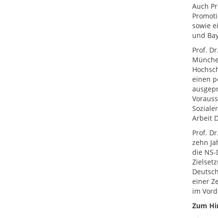
Auch Pr
Promoti
sowie e
und Bay
Prof. Dr
München
Hochsch
einen p
ausgepr
Vorauss
Soziale
Arbeit D
Prof. D
zehn Ja
die NS-
Zielset
Deutsch
einer Ze
im Vord
Zum Hi