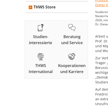
THWS Store
Studieren
Niederrh
2026, mit
Dr. Diete
Studien-
Beratung
Arbeit 
Prof. D
interessierte
und Service
und Mig
und Wo
Zur Vor
Träger 
THWS
Kooperationen
Borussi
International
und Karriere
wichtig
„Demokr
Studier
Auf dem
Friedri
an extr
Unzufri