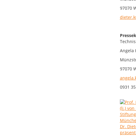
97070 
dieter.
Pressek
Technis
Angela 
Münzst
97070 
angela.
0931 35