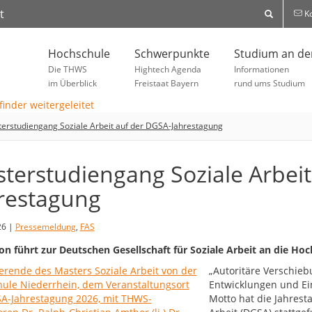
t
Ko
Hochschule
Schwerpunkte
Studium an d
Die THWS
Hightech Agenda
Informationen
im Überblick
Freistaat Bayern
rund ums Studium
erstudiengang Soziale Arbeit auf der DGSA-Jahrestagung
terstudiengang Soziale Arbeit
restagung
26 |
Pressemeldung
,
FAS
on führt zur Deutschen Gesellschaft für Soziale Arbeit an die Ho
„Autoritäre Verschieb
Entwicklungen und Ein
Motto hat die Jahrest