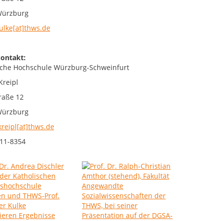
Würzburg
kulke[at]thws.de
ontakt:
che Hochschule Würzburg-Schweinfurt
Kreipl
raße 12
Würzburg
kreipl[at]thws.de
11-8354