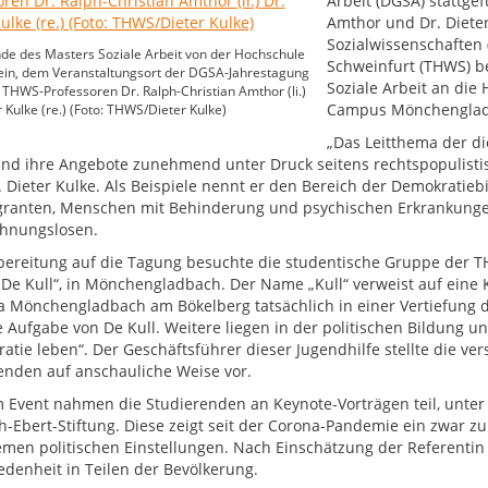
Arbeit (DGSA) stattge
Amthor und Dr. Diete
Sozialwissenschaften
de des Masters Soziale Arbeit von der Hochschule
Schweinfurt (THWS) b
ein, dem Veranstaltungsort der DGSA-Jahrestagung
Soziale Arbeit an die
 THWS-Professoren Dr. Ralph-Christian Amthor (li.)
Campus Mönchengladb
r Kulke (re.) (Foto: THWS/Dieter Kulke)
„Das Leitthema der die
und ihre Angebote zunehmend unter Druck seitens rechtspopulistis
r. Dieter Kulke. Als Beispiele nennt er den Bereich der Demokratieb
ranten, Menschen mit Behinderung und psychischen Erkrankunge
hnungslosen.
bereitung auf die Tagung besuchte die studentische Gruppe der TH
„De Kull“, in Mönchengladbach. Der Name „Kull“ verweist auf eine Ku
a Mönchengladbach am Bökelberg tatsächlich in einer Vertiefung de
e Aufgabe von De Kull. Weitere liegen in der politischen Bildung 
atie leben“. Der Geschäftsführer dieser Jugendhilfe stellte die ve
enden auf anschauliche Weise vor.
 Event nahmen die Studierenden an Keynote-Vorträgen teil, unter 
ch-Ebert-Stiftung. Diese zeigt seit der Corona-Pandemie ein zwar
emen politischen Einstellungen. Nach Einschätzung der Referentin 
edenheit in Teilen der Bevölkerung.