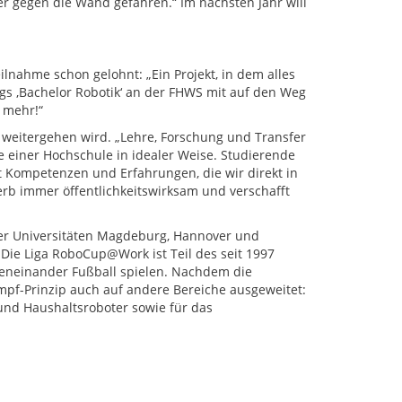
er gegen die Wand gefahren.“ Im nächsten Jahr will
ilnahme schon gelohnt: „Ein Projekt, in dem alles
gs ,Bachelor Robotik‘ an der FHWS mit auf den Weg
 mehr!“
e weitergehen wird. „Lehre, Forschung und Transfer
einer Hochschule in idealer Weise. Studierende
 Kompetenzen und Erfahrungen, die wir direkt in
erb immer öffentlichkeitswirksam und verschafft
 Universitäten Magdeburg, Hannover und
Die Liga RoboCup@Work ist Teil des seit 1997
neinander Fußball spielen. Nachdem die
pf-Prinzip auch auf andere Bereiche ausgeweitet:
und Haushaltsroboter sowie für das