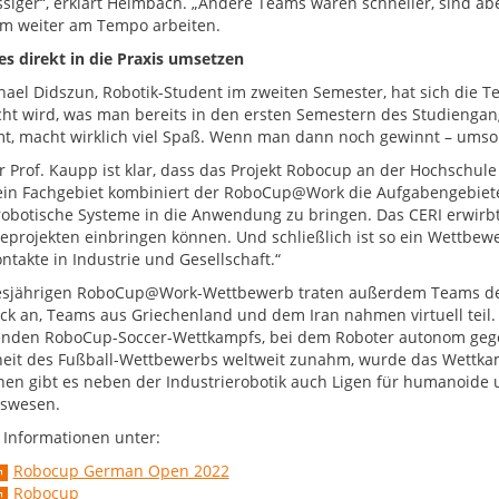
ssiger“, erklärt Heimbach. „Andere Teams waren schneller, sind ab
m weiter am Tempo arbeiten.
es direkt in die Praxis umsetzen
hael Didszun, Robotik-Student im zweiten Semester, hat sich die Te
ht wird, was man bereits in den ersten Semestern des Studiengan
, macht wirklich viel Spaß. Wenn man dann noch gewinnt – umso
r Prof. Kaupp ist klar, dass das Projekt Robocup an der Hochschul
ein Fachgebiet kombiniert der RoboCup@Work die Aufgabengebiete 
robotische Systeme in die Anwendung zu bringen. Das CERI erwirbt
ieprojekten einbringen können. Und schließlich ist so ein Wettbew
ntakte in Industrie und Gesellschaft.“
sjährigen RoboCup@Work-Wettbewerb traten außerdem Teams der
ck an, Teams aus Griechenland und dem Iran nahmen virtuell teil. 
nden RoboCup-Soccer-Wettkampfs, bei dem Roboter autonom gege
heit des Fußball-Wettbewerbs weltweit zunahm, wurde das Wettkam
hen gibt es neben der Industrierobotik auch Ligen für humanoide 
swesen.
 Informationen unter:
Robocup German Open 2022
Robocup