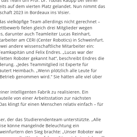
 das Team um Prof. Dr. Tobias Kaupp bei seiner
its auf dem vierten Platz gelandet. Nun nimmt das
chaft 2023 in Bordeaux ins Visier.
das vielköpfige Team allerdings nicht gerechnet –
tbewerb fielen gleich drei Mitglieder wegen
s, darunter auch Teamleiter Lucas Reinhart,
tarbeiter am CERI (Center Robotics) in Schweinfurt.
zwei andere wissenschaftliche Mitarbeiter ein:
Teamkapitän und Felix Endres. „Lucas war der
letten Roboter gekannt hat“, beschreibt Endres die
rung. „Jedes Teammitglied ist Experte für
äutert Heimbach. „Wenn plötzlich alle Leute für
Betrieb genommen wird.“ Sie hätten alle viel über
r intelligenten Fabrik zu realisieren. Ein
teile von einer Arbeitsstation zur nächsten
Das klingt für einen Menschen relativ einfach – für
ser, der das Studierendenteam unterstützte. „Alle
weise könne mangelnde Beleuchtung ein
einfurtern den Sieg brachte: „Unser Roboter war