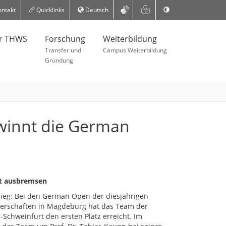
ntakt
Quicklinks
Deutsch
er THWS
Forschung
Weiterbildung
Transfer und
Campus Weiterbildung
Gründung
innt die German
ht ausbremsen
Sieg: Bei den German Open der diesjährigen
rschaften in Magdeburg hat das Team der
chweinfurt den ersten Platz erreicht. Im