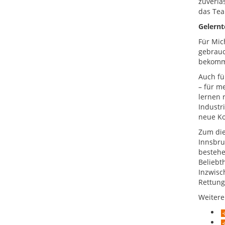
zuverlä
das Tea
Gelernt
Für Mic
gebrauc
bekommt
Auch fü
– für m
lernen 
Industr
neue Ko
Zum die
Innsbru
bestehe
Beliebt
Inzwisc
Rettung
Weitere