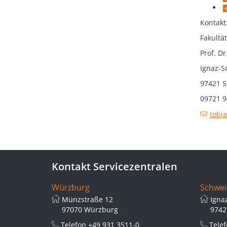
Kontakt
Fakultät
Prof. D
Ignaz-S
97421 S
09721 9
tobi
Kontakt Servicezentralen
Würzburg
Schwei
Münzstraße 12
Igna
97070 Würzburg
9742
Telefon
+49 931 3511-0
Tele