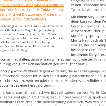
vergangenen Jahr war
ersten Teilnahme bere
Team die Weltmeisters
Mit einem Sieg hatte 
denn kurz vor dem Wet
a-bedingt verkleinerte FHWS-Team (von li.) mit
Corona-Infektionen au
oter (Mitte) in der Magdeburger Festung:
wissenschaftlicher Mi
ster Thomas Glowacz, Teamkapitän Moritz
Kurzfristig sprangen 
 Laboringenieur Martin Löser, wissenschaftlicher
Moritz Heimbach als 
er Felix Endres, Prof. Dr. Tobias Kaupp,
einzige, der den komp
and Michael Didszun und Masterand Felix
besondere Herausforde
(Foto: Jolan Voßhage)
bestimmte Dinge“, erl
oterarm ausfallen, dann wissen wir erst mal nicht, wie der Arm in 
eutung von guter Dokumentation gelernt, fügt er hinzu.
bocup@Work-Wettbewerb geht es darum, die Arbeitsvorgänge in eine
 fahrender Roboter muss sich selbstständig zurechtfinden und Bau
rn, ohne sich zu verirren oder mit einem Hindernis zu kollidieren. 
oboter ist es eine Herausforderung.
ena war dieses Jahr sehr schwierig“, sagt Laboringenieur Martin Lö
 Teams sind gleich am Anfang disqualifiziert worden.“ Beispiels
indbares Problem für die Bilderkennung darstellen. Was den Schw