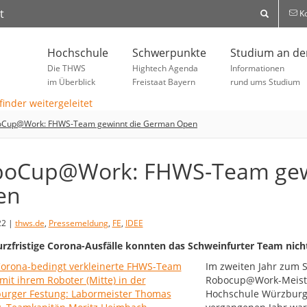
t
Ko
Hochschule
Schwerpunkte
Studium an d
Die THWS
Hightech Agenda
Informationen
im Überblick
Freistaat Bayern
rund ums Studium
oCup@Work: FHWS-Team gewinnt die German Open
boCup@Work: FHWS-Team gew
en
22 |
thws.de
,
Pressemeldung
,
FE
,
IDEE
rzfristige Corona-Ausfälle konnten das Schweinfurter Team nic
Im zweiten Jahr zum 
Robocup@Work-Meiste
Hochschule Würzburg-S