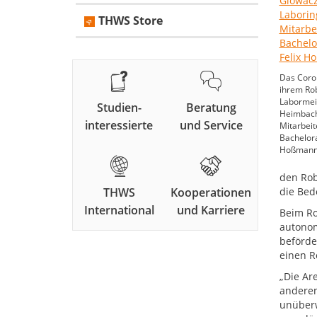
THWS Store
Das Coron
ihrem Rob
Labormei
Studien-
Beratung
Heimbach,
interessierte
und Service
Mitarbeit
Bachelor
Hoßmann. 
den Rob
THWS
Kooperationen
die Bed
International
und Karriere
Beim Ro
autonom
beförde
einen R
„Die Ar
anderen
unüberw