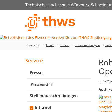
Technische Hochschule Würzburg-Schweinfur
Startseite
THWS
Presse
Pressemeldungen
Rob
Ro
Service
Op
Presse
05.07.20
Pressearchiv
Auch ku
Stellenausschreibungen
Intranet