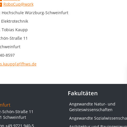
RoboCup@work
: Hochschule Würzburg-Schweinfurt
 Elektrotechnik
r. Tobias Kaupp
chön-Straße 11
chweinfurt
40-8597
as.kaupp[at]fhws.de
Fakultäten
Angewandte Natur- und
nfurt
Geisteswissenschaften
z-Schön-Straße 11
1 Schweinfurt
Angewandte Sozialwissenscha
fon
+49 9721 940-5
Architektur und Bauingenieu