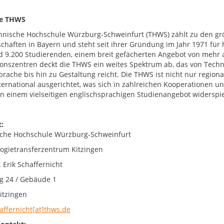
ie THWS
hnische Hochschule Würzburg-Schweinfurt (THWS) zählt zu den g
chaften in Bayern und steht seit ihrer Gründung im Jahr 1971 fü
d 9.200 Studierenden, einem breit gefächerten Angebot von mehr 
onszentren deckt die THWS ein weites Spektrum ab, das von Techni
prache bis hin zu Gestaltung reicht. Die THWS ist nicht nur region
nternational ausgerichtet, was sich in zahlreichen Kooperationen
 in einem vielseitigen englischsprachigen Studienangebot widerspie
:
che Hochschule Würzburg-Schweinfurt
ogietransferzentrum Kitzingen
. Erik Schaffernicht
g 24 / Gebäude 1
itzingen
haffernicht[at]thws.de