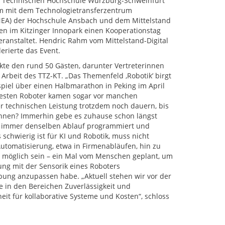
er Technischen Hochschule Würzburg-Schweinfurt
m mit dem Technologietransferzentrum
NEA) der Hochschule Ansbach und dem Mittelstand
en im Kitzinger Innopark einen Kooperationstag
eranstaltet. Hendric Rahm vom Mittelstand-Digital
rierte das Event.
ankte den rund 50 Gästen, darunter Vertreterinnen
 Arbeit des TTZ-KT. „Das Themenfeld ,Robotikʼ birgt
ispiel über einen Halbmarathon in Peking im April
besten Roboter kamen sogar vor manchen
ser technischen Leistung trotzdem noch dauern, bis
önnen? Immerhin gebe es zuhause schon längst
uf immer denselben Ablauf programmiert und
schwierig ist für KI und Robotik, muss nicht
utomatisierung, etwa in Firmenabläufen, hin zu
 möglich sein – ein Mal vom Menschen geplant, um
ng mit der Sensorik eines Roboters
ng anzupassen habe. „Aktuell stehen wir vor der
e in den Bereichen Zuverlässigkeit und
it für kollaborative Systeme und Kosten“, schloss