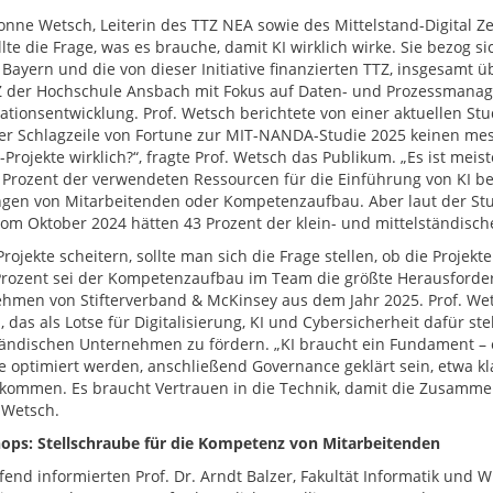
vonne Wetsch, Leiterin des TTZ NEA sowie des Mittelstand-Digital Z
llte die Frage, was es brauche, damit KI wirklich wirke. Sie bezog 
Bayern und die von dieser Initiative finanzierten TTZ, insgesamt ü
Z der Hochschule Ansbach mit Fokus auf Daten- und Prozessmanag
ationsentwicklung. Prof. Wetsch berichtete von einer aktuellen St
ner Schlagzeile von Fortune zur MIT-NANDA-Studie 2025 keinen me
-Projekte wirklich?“, fragte Prof. Wetsch das Publikum. „Es ist meist
 Prozent der verwendeten Ressourcen für die Einführung von KI b
gen von Mitarbeitenden oder Kompetenzaufbau. Aber laut der Stud
om Oktober 2024 hätten 43 Prozent der klein- und mittelständisch
rojekte scheitern, sollte man sich die Frage stellen, ob die Proje
Prozent sei der Kompetenzaufbau im Team die größte Herausforde
hmen von Stifterverband & McKinsey aus dem Jahr 2025. Prof. Wets
 das als Lotse für Digitalisierung, KI und Cybersicherheit dafür ste
tändischen Unternehmen zu fördern. „KI braucht ein Fundament –
e optimiert werden, anschließend Governance geklärt sein, etwa kl
 kommen. Es braucht Vertrauen in die Technik, damit die Zusamm
 Wetsch.
ps: Stellschraube für die Kompetenz von Mitarbeitenden
end informierten Prof. Dr. Arndt Balzer, Fakultät Informatik und W