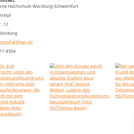
ontakt:
che Hochschule Würzburg-Schweinfurt
Kreipl
. 12
Würzburg
kreipl[at]thws.de
11-8354