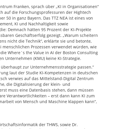
entrum Franken, sprach über „KI in Organisationen“
sich auf die Forschungsprofessuren der Hightech
ber 50 in ganz Bayern. Das TTZ NEA ist eines von
ement, KI und Nachhaltigkeit sowie
udie: Demnach hätten 95 Prozent der KI-Projekte
ssbaren Geschäftserfolg gezeigt. „Warum scheitern
ens nicht die Technik“, erklärte sie und betonte,
ei menschlichen Prozessen verwendet würden, wie
ie Where´s the Value in AI der Boston Consulting
en Unternehmen (KMU) keine KI-Strategie.
kte überhaupt zur Unternehmensstrategie passen.“
rung laut der Studie KI-Kompetenzen in deutschen
ch verwies auf das Mittelstand-Digital Zentrum
he, die Digitalisierung der klein- und
 erst muss eine Datenbasis stehen, dann müssen
are Verantwortlichkeiten – erst dann kann KI zum
enarbeit von Mensch und Maschine klappen kann“,
irtschaftsinformatik der THWS, sowie Dr.