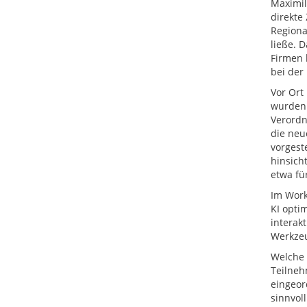
Maximil
direkte
Regiona
ließe. 
Firmen 
bei der 
Vor Ort
wurden:
Verordn
die neu
vorgest
hinsich
etwa fü
Im Work
KI opti
interak
Werkzeu
Welche 
Teilneh
eingeor
sinnvol