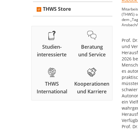
THWS Store
Mitarbeit
(THWS) s
dem „Tag 
Ansbach/
Prof. D
Studien-
Beratung
und Vert
Herausf
interessierte
und Service
2026 be
Mensche
es auto
praktis
THWS
Kooperationen
müssten
schwier
International
und Karriere
Autonom
ein Vie
wahrgen
Herausf
Verfügb
Prof. Dr