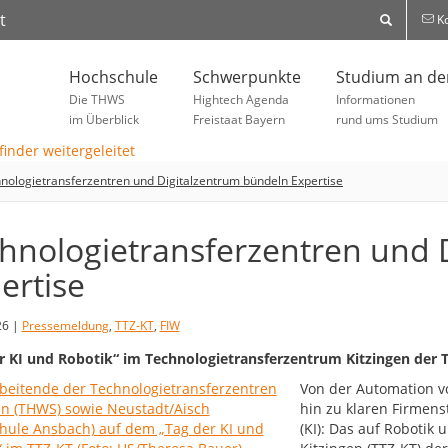
t
Ko
Hochschule
Schwerpunkte
Studium an d
Die THWS
Hightech Agenda
Informationen
im Überblick
Freistaat Bayern
rund ums Studium
nologietransferzentren und Digitalzentrum bündeln Expertise
hnologietransferzentren und 
ertise
26 |
Pressemeldung
,
TTZ-KT
,
FIW
r KI und Robotik“ im Technologietransferzentrum Kitzingen der
Von der Automation 
hin zu klaren Firmens
(KI): Das auf Robotik 