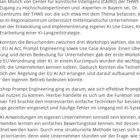
ian Münch von Center für künstliche Intelligenz (CAIRO) der THWS 
 Zugang zu Hochschulexpertinnen und -experten in Bayern sei. Dr.
lzentrums der THWS vor, die sich etwa mit dem Thema befassen, 
Das KI-Regionalzentrum unterstützt mittelständische Unternehmen 
bei der Entwicklung und Implementierung eigener KI-Use Cases, 
Erarbeitung einer KI-Langzeitstrategie.
 konnten die Besuchenden zwischen drei Workshops wählen, die i
 EU AI Act, Prompt Engineering sowie Use Case Analyse. Einen Über
ung und deren Bedeutung für Unternehmen gab der erste Workshop
e EU-Verordnung über KI. In einem Kurzimpuls wurden die wichtigs
ellt, die Unternehmen kennen sollten. Dadurch konnten die Teiln
tlich der Regelung der EU AI Act erlangen und darauf aufbauend ei
r den eigenen Betrieb bedeuten könnte.
shop Prompt Engineering ging es darum, wie sich effektive Prompt
mal nutzen zu können. Hierbei handelte es sich um die Funktion v
tiver Teil brachte den Interessierten einfache Techniken für besser
ge gezielter eingesetzt und häufige Fehler im Umgang mit KI-Sy
KI-Anwendungen im eigenen Unternehmen sinnvoll sein können, w
menden lernten ein einfaches Bewertungstool kennen, mit dessen
dnet werden kann. Durch eine strukturierte Methode lassen sich KI
l priorisieren, denn viele Unternehmen stünden vor der Frage, wie 