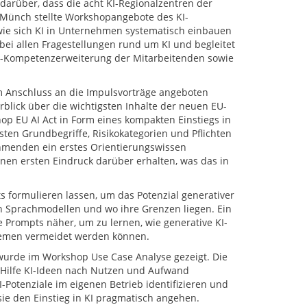
darüber, dass die acht KI-Regionalzentren der
 Münch stellte Workshopangebote des KI-
wie sich KI in Unternehmen systematisch einbauen
bei allen Fragestellungen rund um KI und begleitet
KI-Kompetenzerweiterung der Mitarbeitenden sowie
m Anschluss an die Impulsvorträge angeboten
blick über die wichtigsten Inhalte der neuen EU-
 EU AI Act in Form eines kompakten Einstiegs in
ten Grundbegriffe, Risikokategorien und Pflichten
ehmenden ein erstes Orientierungswissen
nen ersten Eindruck darüber erhalten, was das in
s formulieren lassen, um das Potenzial generativer
on Sprachmodellen und wo ihre Grenzen liegen. Ein
e Prompts näher, um zu lernen, wie generative KI-
stemen vermeidet werden können.
urde im Workshop Use Case Analyse gezeigt. Die
 Hilfe KI-Ideen nach Nutzen und Aufwand
-Potenziale im eigenen Betrieb identifizieren und
sie den Einstieg in KI pragmatisch angehen.