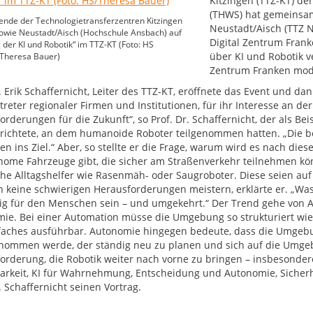
Kitzingen (TTZ-KT) d
(THWS) hat gemeinsa
ende der Technologietransferzentren Kitzingen
Neustadt/Aisch (TTZ 
owie Neustadt/Aisch (Hochschule Ansbach) auf
Digital Zentrum Frank
der KI und Robotik“ im TTZ-KT (Foto: HS
über KI und Robotik v
Theresa Bauer)
Zentrum Franken mode
r. Erik Schaffernicht, Leiter des TTZ-KT, eröffnete das Event und d
reter regionaler Firmen und Institutionen, für ihr Interesse an der
orderungen für die Zukunft“, so Prof. Dr. Schaffernicht, der als Be
richtete, an dem humanoide Roboter teilgenommen hatten. „Die 
n ins Ziel.“ Aber, so stellte er die Frage, warum wird es nach die
nome Fahrzeuge gibt, die sicher am Straßenverkehr teilnehmen k
che Alltagshelfer wie Rasenmäh- oder Saugroboter. Diese seien a
 keine schwierigen Herausforderungen meistern, erklärte er. „Was 
ig für den Menschen sein – und umgekehrt.“ Der Trend gehe von A
ie. Bei einer Automation müsse die Umgebung so strukturiert wie
lfaches ausführbar. Autonomie hingegen bedeute, dass die Umgebu
ommen werde, der ständig neu zu planen und sich auf die Umgebu
orderung, die Robotik weiter nach vorne zu bringen – insbesonder
arkeit, KI für Wahrnehmung, Entscheidung und Autonomie, Sicherhe
. Schaffernicht seinen Vortrag.