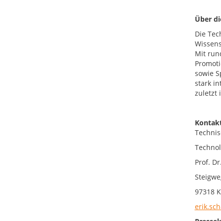
Über d
Die Tec
Wissens
Mit run
Promoti
sowie S
stark i
zuletzt
Kontakt
Technis
Technol
Prof. Dr
Steigwe
97318 K
erik.sc