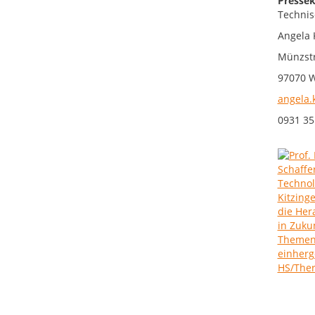
Pressek
Technis
Angela 
Münzstr
97070 
angela.
0931 35