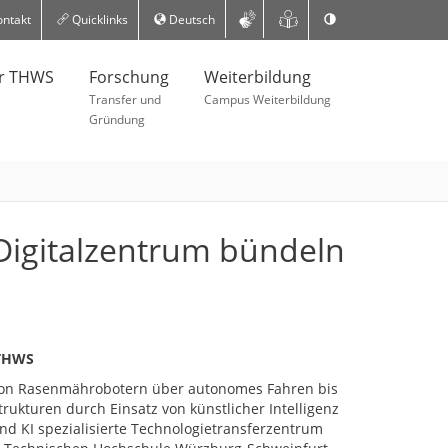
ntakt
Quicklinks
Deutsch
er THWS
Forschung
Weiterbildung
Transfer und
Campus Weiterbildung
Gründung
Digitalzentrum bündeln
 THWS
von Rasenmährobotern über autonomes Fahren bis
trukturen durch Einsatz von künstlicher Intelligenz
und KI spezialisierte Technologietransferzentrum