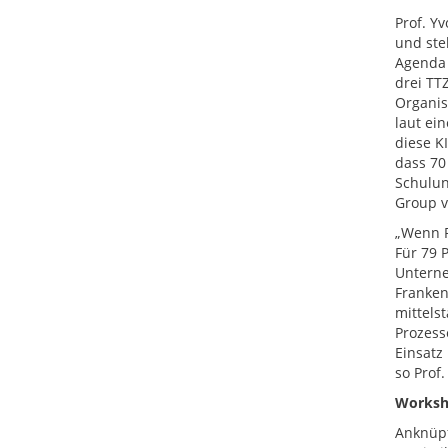
Prof. Y
und ste
Agenda 
drei TT
Organis
laut ei
diese KI
dass 70
Schulun
Group v
„Wenn P
Für 79 
Unterne
Franken,
mittels
Prozess
Einsatz
so Prof.
Worksho
Anknüpf