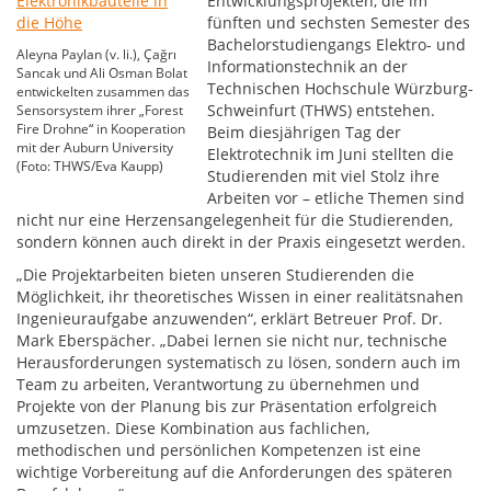
Entwicklungsprojekten, die im
fünften und sechsten Semester des
Bachelorstudiengangs Elektro- und
Aleyna Paylan (v. li.), Çağrı
Informationstechnik an der
Sancak und Ali Osman Bolat
Technischen Hochschule Würzburg-
entwickelten zusammen das
Schweinfurt (THWS) entstehen.
Sensorsystem ihrer „Forest
Fire Drohne“ in Kooperation
Beim diesjährigen Tag der
mit der Auburn University
Elektrotechnik im Juni stellten die
(Foto: THWS/Eva Kaupp)
Studierenden mit viel Stolz ihre
Arbeiten vor – etliche Themen sind
nicht nur eine Herzensangelegenheit für die Studierenden,
sondern können auch direkt in der Praxis eingesetzt werden.
„Die Projektarbeiten bieten unseren Studierenden die
Möglichkeit, ihr theoretisches Wissen in einer realitätsnahen
Ingenieuraufgabe anzuwenden“, erklärt Betreuer Prof. Dr.
Mark Eberspächer. „Dabei lernen sie nicht nur, technische
Herausforderungen systematisch zu lösen, sondern auch im
Team zu arbeiten, Verantwortung zu übernehmen und
Projekte von der Planung bis zur Präsentation erfolgreich
umzusetzen. Diese Kombination aus fachlichen,
methodischen und persönlichen Kompetenzen ist eine
wichtige Vorbereitung auf die Anforderungen des späteren