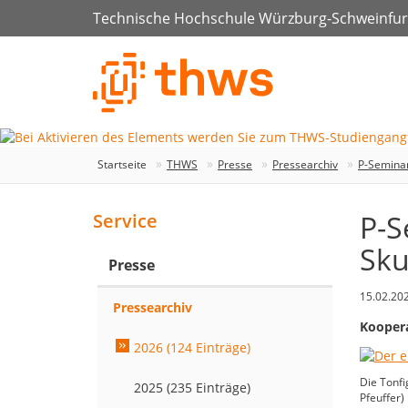
Technische Hochschule Würzburg-Schweinfur
Startseite
THWS
Presse
Pressearchiv
P-Seminar
P-S
Service
Sku
Presse
15.02.20
Pressearchiv
Koopera
2026 (124 Einträge)
Die Tonfi
2025 (235 Einträge)
Pfeuffer)