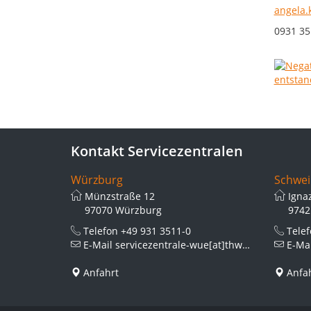
angela.
0931 35
Kontakt Servicezentralen
Würzburg
Schwei
Münzstraße 12
Igna
97070 Würzburg
9742
Telefon
+49 931 3511-0
Tele
E-Mail
servicezentrale-wue[at]thws.de
E-Ma
Anfahrt
Anfa