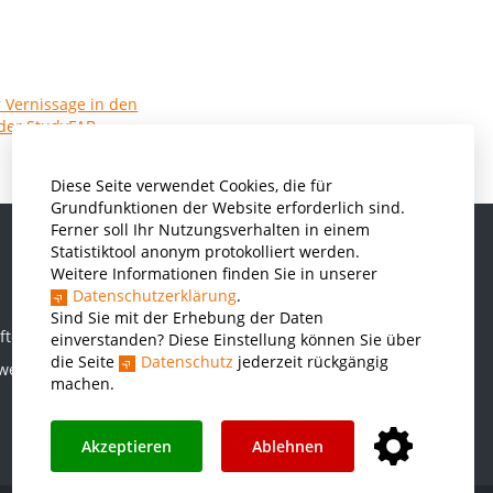
Diese Seite verwendet Cookies, die für
Grundfunktionen der Website erforderlich sind.
Ferner soll Ihr Nutzungsverhalten in einem
Statistiktool anonym protokolliert werden.
Weitere Informationen finden Sie in unserer
Informatik und Wirtschaftsinformatik
Datenschutzerklärung
.
Kunststofftechnik und Vermessung
Sind Sie mit der Erhebung der Daten
ften
einverstanden? Diese Einstellung können Sie über
Maschinenbau
die Seite
Datenschutz
jederzeit rückgängig
rwesen
THWS Business School
machen.
Wirtschaftsingenieurwesen
Akzeptieren
Ablehnen