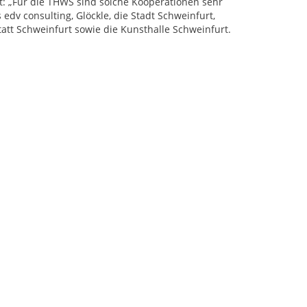
t: „Für die THWS sind solche Kooperationen sehr
edv consulting, Glöckle, die Stadt Schweinfurt,
att Schweinfurt sowie die Kunsthalle Schweinfurt.