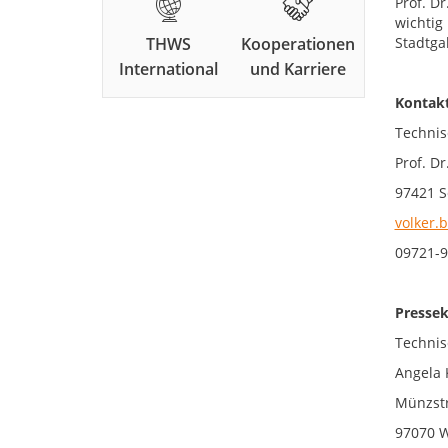
Prof. D
wichtig
THWS
Kooperationen
Stadtga
International
und Karriere
Ko
Technis
Prof. D
97421 S
volker.
09721-9
Pressek
Technis
Angela 
Münzstr
97070 