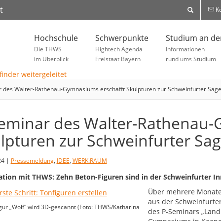
t
Ko
Hochschule
Schwerpunkte
Studium an d
Die THWS
Hightech Agenda
Informationen
im Überblick
Freistaat Bayern
rund ums Studium
 des Walter-Rathenau-Gymnasiums erschafft Skulpturen zur Schweinfurter Sag
eminar des Walter-Rathenau-
lpturen zur Schweinfurter Sa
24 |
Pressemeldung
,
IDEE
,
WERK:RAUM
tion mit THWS: Zehn Beton-Figuren sind in der Schweinfurter I
Über mehrere Monate
aus der Schweinfurter
gur „Wolf“ wird 3D-gescannt (Foto: THWS/Katharina
des P-Seminars „Land 