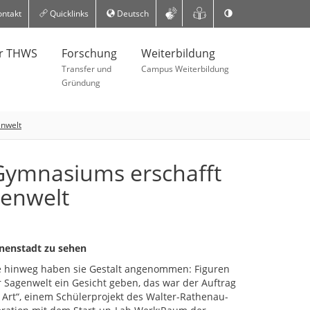
ntakt
Quicklinks
Deutsch
er THWS
Forschung
Weiterbildung
Transfer und
Campus Weiterbildung
Gründung
enwelt
Gymnasiums erschafft
genwelt
nnenstadt zu sehen
 hinweg haben sie Gestalt angenommen: Figuren
 Sagenwelt ein Gesicht geben, das war der Auftrag
Art“, einem Schülerprojekt des Walter-Rathenau-