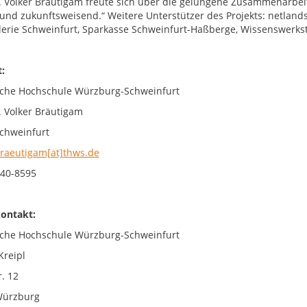
r. Volker Bräutigam freute sich über die gelungene Zusammenarbei
 und zukunftsweisend.“ Weitere Unterstützer des Projekts: netlands 
lerie Schweinfurt, Sparkasse Schweinfurt-Haßberge, Wissenswerkst
ntakt:
che Hochschule Würzburg-Schweinfurt
r. Volker Bräutigam
chweinfurt
braeutigam[at]thws.de
40-8595
ontakt:
che Hochschule Würzburg-Schweinfurt
Kreipl
. 12
Würzburg