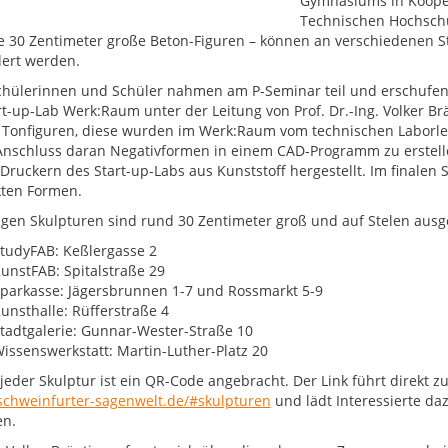
Gymnasiums in Koope
Technischen Hochschu
 30 Zentimeter große Beton-Figuren – können an verschiedenen St
ert werden.
chülerinnen und Schüler nahmen am P-Seminar teil und erschufe
rt-up-Lab Werk:Raum unter der Leitung von Prof. Dr.-Ing. Volker B
 Tonfiguren, diese wurden im Werk:Raum vom technischen Laborle
nschluss daran Negativformen in einem CAD-Programm zu erstell
Druckern des Start-up-Labs aus Kunststoff hergestellt. Im finalen S
ten Formen.
tigen Skulpturen sind rund 30 Zentimeter groß und auf Stelen ausge
tudyFAB: Keßlergasse 2
unstFAB: Spitalstraße 29
parkasse: Jägersbrunnen 1-7 und Rossmarkt 5-9
unsthalle: Rüfferstraße 4
tadtgalerie: Gunnar-Wester-Straße 10
issenswerkstatt: Martin-Luther-Platz 20
eder Skulptur ist ein QR-Code angebracht. Der Link führt direkt z
/schweinfurter-sagenwelt.de/#skulpturen
und lädt Interessierte da
en.