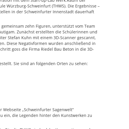
ration mit dem Start-up-Lab Werk:Raum der
le Würzburg-Schweinfurt (THWS). Die Ergebnisse –
ellen in der Schweinfurter Innenstadt dauerhaft
n gemeinsam zehn Figuren, unterstützt vom Team
räutigam. Zunächst erstellten die Schülerinnen und
iter Stefan Kuhn mit einem 3D-Scanner gescannt,
en. Diese Negativformen wurden anschließend in
chritt goss die Firma Riedel Bau Beton in die 3D-
stellt. Sie sind an folgenden Orten zu sehen:
ur Webseite „Schweinfurter Sagenwelt“
zu ein, die Legenden hinter den Kunstwerken zu