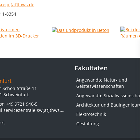
kreipl[at]thws.de
11-8354
Fakultäten
Angewandte Natur- und
nfurt
Geisteswissenschaften
z-Schön-Straße 11
1 Schweinfurt
Angewandte Sozialwissenscha
fon
+49 9721 940-5
Architektur und Bauingenieu
il
servicezentrale-sw[at]thws.de
Elektrotechnik
hrt
Gestaltung