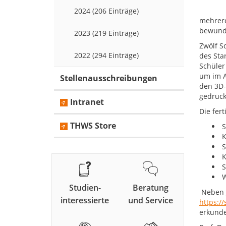
2024 (206 Einträge)
mehrere
bewund
2023 (219 Einträge)
Zwölf S
2022 (294 Einträge)
des Sta
Schüler
um im A
Stellenausschreibungen
den 3D-
gedruck
Intranet
Die fer
THWS Store
S
K
S
K
S
W
Studien-
Beratung
Neben j
interessierte
und Service
https:/
erkund