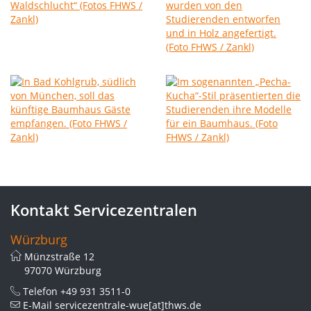
Kontakt Servicezentralen
Würzburg
Münzstraße 12
97070 Würzburg
Telefon
+49 931 3511-0
E-Mail
servicezentrale-wue[at]thws.de