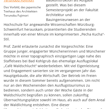
Baukonstruktion als Aufgabe
gestellt. Was bei diesem
Das Vorbild, das japanische
Semesterprojekt an der Fakultät
Teehaus des Architekten
Architektur und
Terunobu Fujimori
Bauingenieurwesen an der
Hochschule für angewandte Wissenschaften Würzburg-
Schweinfurt herauskam, präsentierten die Studierenden
innerhalb von einer Minute im komprimierten „Pecha Kucha“-
Stil.
Prof. Zankl erläuterte zunächst die Vorgeschichte: Eine
Gruppe junger, engagierter Münchenerinnen und Münchener
möchte in einer topographisch einzigartigen Lage nahe des
Staffelsees bei Bad Kohlgrub das ehemalige Ausflugslokal
„Café Waldschlucht“ wiederbeleben. Mit viel Eigenleistung
und Engagement sanierten sie im vergangenen Jahr das
Hauptgebäude, die alte Wirtschaft. Der Betrieb im Freien
wurde in diesem Sommer bereits aufgenommen. Um nicht
nur an den Wochenenden den Ausflugstourismus zu
bedienen, sondern auch unter der Woche Gäste in der
Waldschlucht begrüßen zu können, sollen zukünftig
Übernachtungsplätze sowohl im Haus, als auch auf dem Areal
der Waldlichtung entstehen. Eine dieser