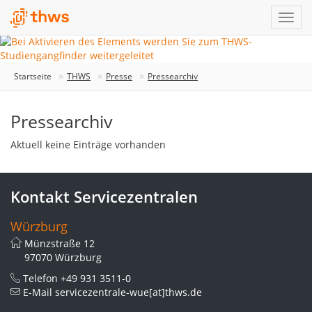
Startseite
THWS
Presse
Pressearchiv
Pressearchiv
Aktuell keine Einträge vorhanden
Kontakt Servicezentralen
Würzburg
Münzstraße 12
97070 Würzburg
Telefon
+49 931 3511-0
E-Mail
servicezentrale-wue[at]thws.de