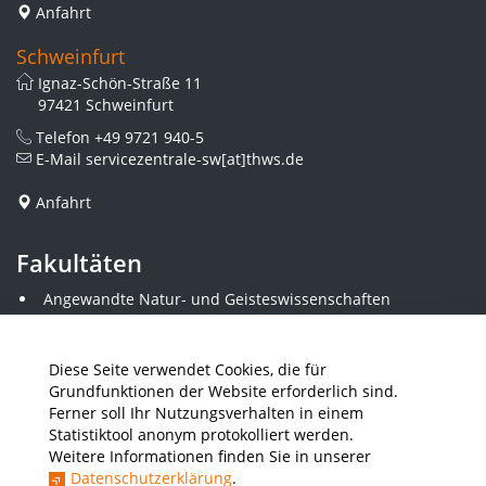
Anfahrt
Schweinfurt
Ignaz-Schön-Straße 11
97421 Schweinfurt
Telefon
+49 9721 940-5
E-Mail
servicezentrale-sw[at]thws.de
Anfahrt
Fakultäten
Angewandte Natur- und Geisteswissenschaften
Angewandte Sozialwissenschaften
Architektur und Bauingenieurwesen
Elektrotechnik
Diese Seite verwendet Cookies, die für
Gestaltung
Grundfunktionen der Website erforderlich sind.
Informatik und Wirtschaftsinformatik
Ferner soll Ihr Nutzungsverhalten in einem
Kunststofftechnik und Vermessung
Statistiktool anonym protokolliert werden.
Maschinenbau
Weitere Informationen finden Sie in unserer
THWS Business School
Datenschutzerklärung
.