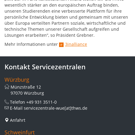
wesentlich stärker an den europäischen Auftrag binden,
unseren Studierenden eine verbesserte Plattform für ihre
persönliche Entwicklung bieten und gemeinsam mit unseren
über Europa verteilten Partnern soziale, wirtschaftliche und
technische Themen unserer Gesellschaft aufgreifen und
Lösungen erarbeiten“, so Präsident Grebner.
Mehr Informationen unter
3inalliance
Kontakt Servicezentralen
Würzburg
Münzstraße 12
97070 Würzburg
Telefon
+49 931 3511-0
E-Mail
servicezentrale-wue[at]thws.de
Anfahrt
Schweinfurt