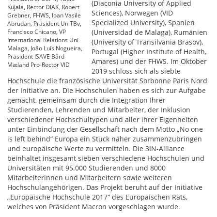
(Diaconia University of Applied
Kujala, Rector DIAK, Robert
Sciences), Norwegen (VID
Grebner, FHWS, Ioan Vasile
Specialized University), Spanien
Abrudan, Präsident UniTBv,
Francisco Chicano, VP
(Universidad de Malaga), Rumänien
International Relations Uni
(University of Transilvania Brasov),
Malaga, João Luís Nogueira,
Portugal (Higher Institute of Health,
Präsident ISAVE Bård
Amares) und der FHWS. Im Oktober
Mæland Pro-Rector VID
2019 schloss sich als siebte
Hochschule die französische Universität Sorbonne Paris Nord
der Initiative an. Die Hochschulen haben es sich zur Aufgabe
gemacht, gemeinsam durch die Integration Ihrer
Studierenden, Lehrenden und Mitarbeiter, der Inklusion
verschiedener Hochschultypen und aller ihrer Eigenheiten
unter Einbindung der Gesellschaft nach dem Motto „No one
is left behind“ Europa ein Stück näher zusammenzubringen
und europäische Werte zu vermitteln. Die 3IN-Alliance
beinhaltet insgesamt sieben verschiedene Hochschulen und
Universitäten mit 95.000 Studierenden und 8000
Mitarbeiterinnen und Mitarbeitern sowie weiteren
Hochschulangehörigen. Das Projekt beruht auf der Initiative
„Europäische Hochschule 2017“ des Europäischen Rats,
welches von Präsident Macron vorgeschlagen wurde.