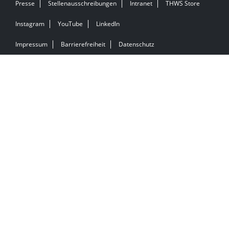
Presse
Stellenausschreibungen
Intranet
THWS Store
Instagram
YouTube
LinkedIn
Impressum
Barrierefreiheit
Datenschutz