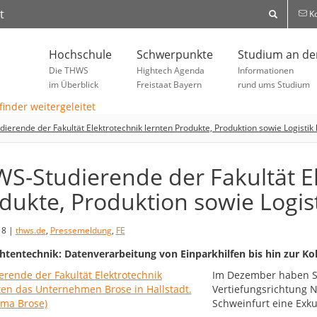
t
Ko
Hochschule
Schwerpunkte
Studium an d
Die THWS
Hightech Agenda
Informationen
im Überblick
Freistaat Bayern
rund ums Studium
ierende der Fakultät Elektrotechnik lernten Produkte, Produktion sowie Logistik
S-Studierende der Fakultät El
dukte, Produktion sowie Logis
18 |
thws.de
,
Pressemeldung
,
FE
htentechnik: Datenverarbeitung von Einparkhilfen bis hin zur Ko
Im Dezember haben St
Vertiefungsrichtung 
Schweinfurt eine Exku