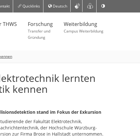
ntakt
Quicklinks
Deutsch
er THWS
Forschung
Weiterbildung
Transfer und
Campus Weiterbildung
Gründung
 kennen
ektrotechnik lernten
tik kennen
llisionsdetektion stand im Fokus der Exkursion
udierende der Fakultät Elektrotechnik,
Nachrichtentechnik, der Hochschule Würzburg-
rsion zur Firma Brose in Hallstadt unternommen.