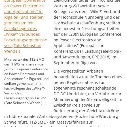
Elektromobilität an der Hochschule
Würzburg-Schweinfurt sowie
Kollegen aus dem „Wike³“-Verbund
der Hochschule Nürnberg und der
Hochschule Aschaffenburg stellten
ihre neuesten Forschungsarbeiten
auf der „20th European Conference
on Power Electronics and
Applications“ (Europäische
Konferenz über Leistungselektronik
und Anwendungen, EPE 2018) im
Mitarbeiter des TTZ-EMO
September in Riga vor.
der FHWS nahmen an der
„20th European Conference
Die vorgestellten Arbeiten
on Power Electronics and
behandelten aktuelle Themen eines
Applications“ in Riga teil und
neuen Regelverfahrens für
stellten gemeinsam mit
sogenannte resonant schaltende
Fachkollegen des „Wike³“-
Verbundes
DC-DC Umrichter, ein Verfahren zur
Forschungsergebnisse vor.
Minimierung der Stromwelligkeit im
(Foto Sebastian Wendel)
Zwischenkreis sowie zur
Reduzierung der Gleichtaktströme
in bidirektionalen Antriebssystemen (Hochschule Würzburg-
Schweinfurt, TTZ-EMO), ein Messverfahren zur