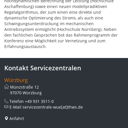
hochdynamischen Berechnung der Leistung (Hochschule
Aschaffenburg) sowie einen neuen modellprädiktiven
Regelalgorithmus, der zum einen eine direkte und
dynamische Optimierung des Stroms, als auch eine
Schwingungsunterdrückung im mechanischen
Antriebssystem ermöglicht (Hochschule Nürnberg). Neben
den fachlichen Gesprächen bot das Rahmenprogramm der
Konferenz eine Möglichkeit zur Vernetzung und zum
Erfahrungsaustausch.
Kontakt Servicezentralen
Würzburg
Münzstraße 12
97070 Würzburg
Telefon
+49 931 3511-0
E-Mail
servicezentrale-wue[at]thws.de
Anfahrt