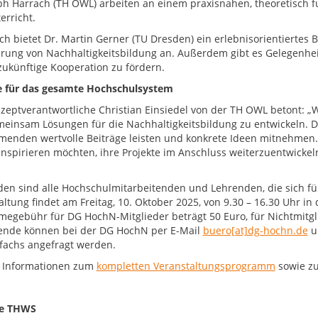
ph Harrach (TH OWL) arbeiten an einem praxisnahen, theoretisch f
erricht.
ich bietet Dr. Martin Gerner (TU Dresden) ein erlebnisorientiertes
rung von Nachhaltigkeitsbildung an. Außerdem gibt es Gelegenhe
 zukünftige Kooperation zu fördern.
 für das gesamte Hochschulsystem
zeptverantwortliche Christian Einsiedel von der TH OWL betont: 
einsam Lösungen für die Nachhaltigkeitsbildung zu entwickeln. Der
menden wertvolle Beiträge leisten und konkrete Ideen mitnehmen.
 inspirieren möchten, ihre Projekte im Anschluss weiterzuentwick
den sind alle Hochschulmitarbeitenden und Lehrenden, die sich für
altung findet am Freitag, 10. Oktober 2025, von 9.30 – 16.30 Uhr 
megebühr für DG HochN-Mitglieder beträgt 50 Euro, für Nichtmitgl
ende können bei der DG HochN per E-Mail
buero[at]dg-hochn.de
u
fachs angefragt werden.
 Informationen zum
kompletten Veranstaltungsprogramm
sowie 
ie THWS