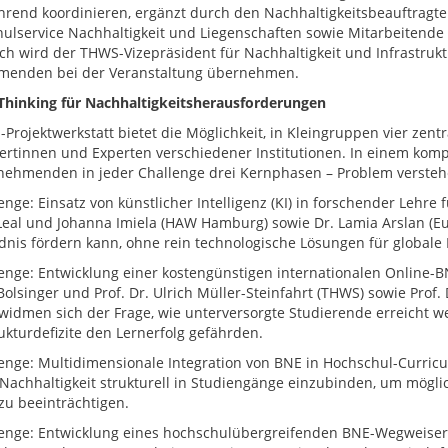
hrend koordinieren, ergänzt durch den Nachhaltigkeitsbeauftragten
ulservice Nachhaltigkeit und Liegenschaften sowie Mitarbeitende 
ich wird der THWS-Vizepräsident für Nachhaltigkeit und Infrastruk
menden bei der Veranstaltung übernehmen.
Thinking für Nachhaltigkeitsherausforderungen
-Projektwerkstatt bietet die Möglichkeit, in Kleingruppen vier zent
ertinnen und Experten verschiedener Institutionen. In einem kom
lnehmenden in jeder Challenge drei Kernphasen – Problem versteh
enge: Einsatz von künstlicher Intelligenz (KI) in forschender Lehre 
Leal und Johanna Imiela (HAW Hamburg) sowie Dr. Lamia Arslan (Eu
dnis fördern kann, ohne rein technologische Lösungen für globale 
lenge: Entwicklung einer kostengünstigen internationalen Online-BN
olsinger und Prof. Dr. Ulrich Müller-Steinfahrt (THWS) sowie Prof. 
 widmen sich der Frage, wie unterversorgte Studierende erreicht 
rukturdefizite den Lernerfolg gefährden.
lenge: Multidimensionale Integration von BNE in Hochschul-Curricul
 Nachhaltigkeit strukturell in Studiengänge einzubinden, um mögli
 zu beeinträchtigen.
lenge: Entwicklung eines hochschulübergreifenden BNE-Wegweisers 