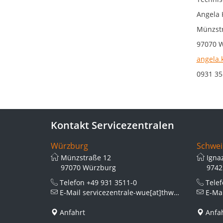
Angela 
Münzstr
97070 
angela.
0931 35
Kontakt Servicezentralen
Würzburg
Schwei
Münzstraße 12
Igna
97070 Würzburg
9742
Telefon
+49 931 3511-0
Tele
E-Mail
servicezentrale-wue[at]thws.de
E-Ma
Anfahrt
Anfa