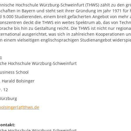
hnische Hochschule Würzburg-Schweinfurt (THWS) zählt zu den g
chaften in Bayern und steht seit ihrer Gründung im Jahr 1971 fü
d 9.000 Studierenden, einem breit gefächerten Angebot von mehr 
onszentren deckt die THWS ein weites Spektrum ab, das von Techni
prache bis hin zu Gestaltung reicht. Die THWS ist nicht nur region
nternational ausgerichtet, was sich in zahlreichen Kooperationen
 in einem vielseitigen englischsprachigen Studienangebot widerspie
:
che Hochschule Würzburg-Schweinfurt
siness School
. Harald Bolsinger
. 12
Würzburg
bolsinger[at]thws.de
ontakt:
che Hochschule Würzburg-Schweinfurt