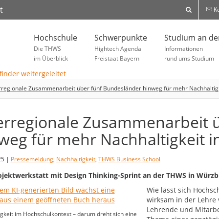
t
Ko
Hochschule
Schwerpunkte
Studium an d
Die THWS
Hightech Agenda
Informationen
im Überblick
Freistaat Bayern
rund ums Studium
regionale Zusammenarbeit über fünf Bundesländer hinweg für mehr Nachhaltigk
rregionale Zusammenarbeit ü
weg für mehr Nachhaltigkeit i
25 |
Pressemeldung
,
Nachhaltigkeit
,
THWS Business School
jektwerkstatt mit Design Thinking-Sprint an der THWS in Würzb
Wie lässt sich Hochsc
wirksam in der Lehre 
Lehrende und Mitarbe
gkeit im Hochschulkontext – darum dreht sich eine