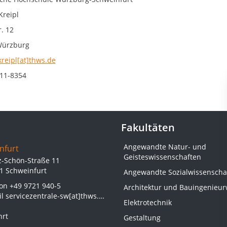
Kreipl
. 12
Würzburg
kreipl[at]thws.de
11-8354
Fakultäten
Angewandte Natur- und
nfurt
Geisteswissenschaften
z-Schön-Straße 11
1 Schweinfurt
Angewandte Sozialwissenscha
fon
+49 9721 940-5
Architektur und Bauingenieu
il
servicezentrale-sw[at]thws.de
Elektrotechnik
hrt
Gestaltung