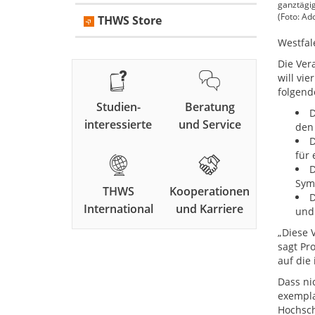
ganztägig
(Foto: A
THWS Store
Westfal
Die Ver
will vi
folgend
Studien-
Beratung
D
interessierte
und Service
den
D
für 
D
Symp
THWS
Kooperationen
D
International
und Karriere
und
„Diese 
sagt Pr
auf die
Dass ni
exempla
Hochsch