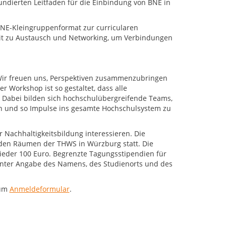
undierten Leitfaden für die Einbindung von BNE in
 BNE-Kleingruppenformat zur curricularen
it zu Austausch und Networking, um Verbindungen
„Wir freuen uns, Perspektiven zusammenzubringen
 Workshop ist so gestaltet, dass alle
 Dabei bilden sich hochschulübergreifende Teams,
eln und so Impulse ins gesamte Hochschulsystem zu
 Nachhaltigkeitsbildung interessieren. Die
in den Räumen der THWS in Würzburg statt. Die
ieder 100 Euro. Begrenzte Tagungsstipendien für
nter Angabe des Namens, des Studienorts und des
zum
Anmeldeformular
.