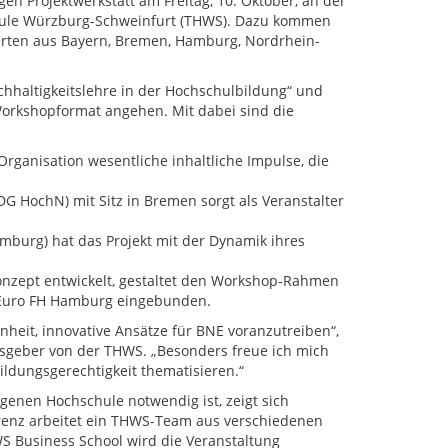
en Projektwerkstatt am Freitag, 10. Oktober, an der
ule Würzburg-Schweinfurt (THWS). Dazu kommen
rten aus Bayern, Bremen, Hamburg, Nordrhein-
chhaltigkeitslehre in der Hochschulbildung“ und
Workshopformat angehen. Mit dabei sind die
rganisation wesentliche inhaltliche Impulse, die
DG HochN) mit Sitz in Bremen sorgt als Veranstalter
urg) hat das Projekt mit der Dynamik ihres
onzept entwickelt, gestaltet den Workshop-Rahmen
 Euro FH Hamburg eingebunden.
nheit, innovative Ansätze für BNE voranzutreiben“,
ulsgeber von der THWS. „Besonders freue ich mich
ildungsgerechtigkeit thematisieren.“
genen Hochschule notwendig ist, zeigt sich
renz arbeitet ein THWS-Team aus verschiedenen
S Business School wird die Veranstaltung