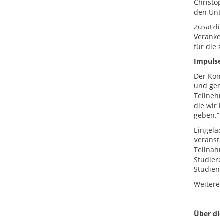
Christo
den Unt
Zusätzl
Veranke
für die
Impulse
Der Kon
und gem
Teilneh
die wir
geben.“
Eingela
Veranst
Teilnah
Studier
Studien
Weitere
Über d