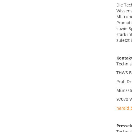
Die Tec
Wissens
Mit run
Promoti
sowie S
stark i
zuletzt
Kontakt
Technis
THWS Bu
Prof. Dr
Münzstr
97070 
harald.
Pressek
Technis