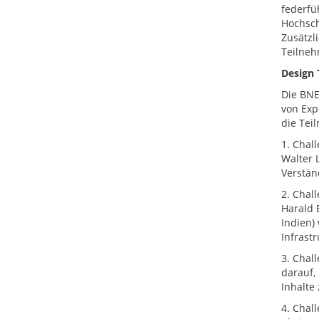
federfü
Hochsch
Zusätzl
Teilneh
Design 
Die BNE
von Exp
die Tei
1. Chall
Walter 
Verstän
2. Chal
Harald B
Indien)
Infrast
3. Chal
darauf,
Inhalte
4. Chal