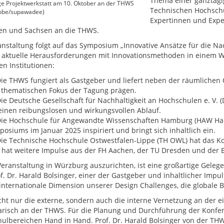
Thema einer ganztägig
e Projektwerkstatt am 10. Oktober an der THWS
Technischen Hochsch
dobe/supawadee)
Expertinnen und Expe
en und Sachsen an die THWS.
anstaltung folgt auf das Symposium „Innovative Ansätze für die Na
er aktuelle Herausforderungen mit Innovationsmethoden in einem 
en Institutionen:
ie THWS fungiert als Gastgeber und liefert neben der räumlichen O
 thematischen Fokus der Tagung prägen.
ie Deutsche Gesellschaft für Nachhaltigkeit an Hochschulen e. V. (
einen reibungslosen und wirkungsvollen Ablauf.
ie Hochschule für Angewandte Wissenschaften Hamburg (HAW Hamb
osiums im Januar 2025 inspiriert und bringt sich inhaltlich ein.
ie Technische Hochschule Ostwestfalen-Lippe (TH OWL) hat das K
 hat weitere Impulse aus der FH Aachen, der TU Dresden und der
Veranstaltung in Würzburg auszurichten, ist eine großartige Gelege
of. Dr. Harald Bolsinger, einer der Gastgeber und inhaltlicher Imp
 internationale Dimension unserer Design Challenges, die globale B
cht nur die externe, sondern auch die interne Vernetzung an der ei
risch an der THWS. Für die Planung und Durchführung der Konfe
ulbereichen Hand in Hand. Prof. Dr. Harald Bolsinger von der THW