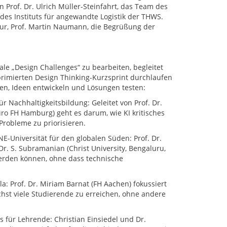
 Prof. Dr. Ulrich Müller-Steinfahrt, das Team des
des Instituts für angewandte Logistik der THWS.
tur, Prof. Martin Naumann, die Begrüßung der
rale „Design Challenges“ zu bearbeiten, begleitet
primierten Design Thinking-Kurzsprint durchlaufen
en, Ideen entwickeln und Lösungen testen:
für Nachhaltigkeitsbildung: Geleitet von Prof. Dr.
ro FH Hamburg) geht es darum, wie KI kritisches
Probleme zu priorisieren.
E-Universität für den globalen Süden: Prof. Dr.
Dr. S. Subramanian (Christ University, Bengaluru,
werden können, ohne dass technische
a: Prof. Dr. Miriam Barnat (FH Aachen) fokussiert
chst viele Studierende zu erreichen, ohne andere
für Lehrende: Christian Einsiedel und Dr.