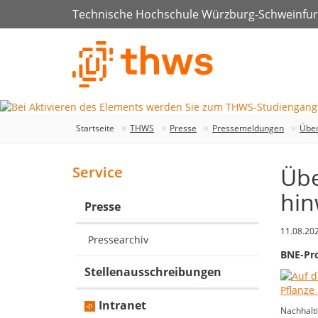
Technische Hochschule Würzburg-Schweinfur
Startseite
THWS
Presse
Pressemeldungen
Über
Übe
Service
hin
Presse
11.08.20
Pressearchiv
BNE-Pro
Stellenausschreibungen
Intranet
Nachhalti