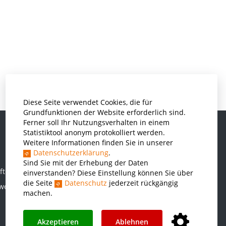
Diese Seite verwendet Cookies, die für
Grundfunktionen der Website erforderlich sind.
Ferner soll Ihr Nutzungsverhalten in einem
Statistiktool anonym protokolliert werden.
Weitere Informationen finden Sie in unserer
Informatik und Wirtschaftsinformatik
Datenschutzerklärung
.
Kunststofftechnik und Vermessung
Sind Sie mit der Erhebung der Daten
ften
einverstanden? Diese Einstellung können Sie über
Maschinenbau
die Seite
Datenschutz
jederzeit rückgängig
rwesen
THWS Business School
machen.
Wirtschaftsingenieurwesen
Akzeptieren
Ablehnen