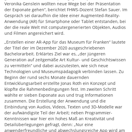
Veronika Genslein wollten neue Wege bei der Präsentation
der Exponate gehen“, berichtet FHWS-Dozent Stefan Sauer. Im
Gespräch sei daraufhin die Idee einer Augmented-Reality-
Anwendung (AR) für Smartphone oder Tablet entstanden, bei
der die reale Welt mit computergenerierten Objekten, Audios
und Filmen angereichert wird.
„Erstellen einer AR-App für das Museum für Franken“ lautete
der Titel der im Dezember 2020 ausgeschriebenen
Bachelorarbeit. Erklärtes Ziel war es, „der jüngeren
Generation auf zeitgemäße Art Kultur- und Geschichtswissen
zu vermitteln“ und dabei auszutesten, wie sich neue
Technologien und Museumspädagogik verbinden lassen. Zu
Beginn der rund sechs Monate dauernden
Entwicklungsarbeit erstellte Jonas Roth ein Konzept und
klopfte die Rahmenbedingungen fest. Im zweiten Schritt
wählte er sieben Exponate aus und trug Informationen
zusammen. Die Erstellung der Anwendung und die
Einbindung von Audios, Videos, Texten und 3D-Modelle war
der aufwändigste Teil der Arbeit; neben Programmier-
Kenntnissen war hier ein hohes Maß an Kreativität und
Detailüberlegungen gefragt, denn: „Nur eine
anwenderfreundliche und abwechslungsreiche App wird am