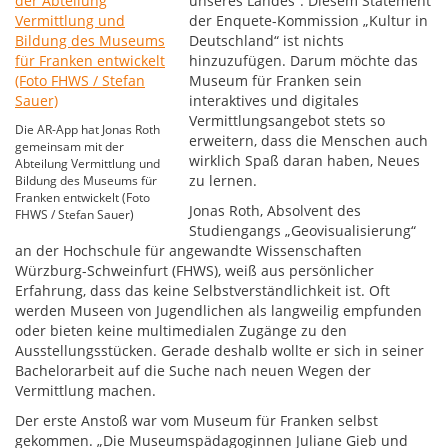
unseres Landes“. Diesem Statement
der Enquete-Kommission „Kultur in
Deutschland“ ist nichts
hinzuzufügen. Darum möchte das
Museum für Franken sein
interaktives und digitales
Vermittlungsangebot stets so
Die AR-App hat Jonas Roth
erweitern, dass die Menschen auch
gemeinsam mit der
wirklich Spaß daran haben, Neues
Abteilung Vermittlung und
zu lernen.
Bildung des Museums für
Franken entwickelt (Foto
Jonas Roth, Absolvent des
FHWS / Stefan Sauer)
Studiengangs „Geovisualisierung“
an der Hochschule für angewandte Wissenschaften
Würzburg-Schweinfurt (FHWS), weiß aus persönlicher
Erfahrung, dass das keine Selbstverständlichkeit ist. Oft
werden Museen von Jugendlichen als langweilig empfunden
oder bieten keine multimedialen Zugänge zu den
Ausstellungsstücken. Gerade deshalb wollte er sich in seiner
Bachelorarbeit auf die Suche nach neuen Wegen der
Vermittlung machen.
Der erste Anstoß war vom Museum für Franken selbst
gekommen. „Die Museumspädagoginnen Juliane Gieb und