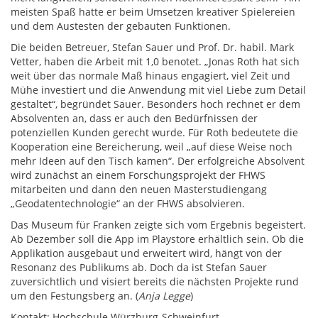
meisten Spaß hatte er beim Umsetzen kreativer Spielereien
und dem Austesten der gebauten Funktionen.
Die beiden Betreuer, Stefan Sauer und Prof. Dr. habil. Mark
Vetter, haben die Arbeit mit 1,0 benotet. „Jonas Roth hat sich
weit über das normale Maß hinaus engagiert, viel Zeit und
Mühe investiert und die Anwendung mit viel Liebe zum Detail
gestaltet“, begründet Sauer. Besonders hoch rechnet er dem
Absolventen an, dass er auch den Bedürfnissen der
potenziellen Kunden gerecht wurde. Für Roth bedeutete die
Kooperation eine Bereicherung, weil „auf diese Weise noch
mehr Ideen auf den Tisch kamen“. Der erfolgreiche Absolvent
wird zunächst an einem Forschungsprojekt der FHWS
mitarbeiten und dann den neuen Masterstudiengang
„Geodatentechnologie“ an der FHWS absolvieren.
Das Museum für Franken zeigte sich vom Ergebnis begeistert.
Ab Dezember soll die App im Playstore erhältlich sein. Ob die
Applikation ausgebaut und erweitert wird, hängt von der
Resonanz des Publikums ab. Doch da ist Stefan Sauer
zuversichtlich und visiert bereits die nächsten Projekte rund
um den Festungsberg an. (
Anja Legge
)
Kontakt: Hochschule Würzburg-Schweinfurt