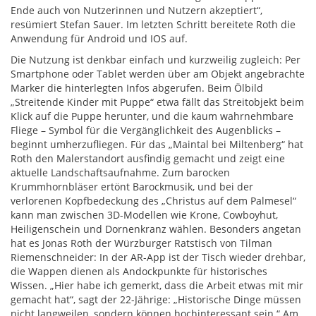
Ende auch von Nutzerinnen und Nutzern akzeptiert“,
resümiert Stefan Sauer. Im letzten Schritt bereitete Roth die
Anwendung für Android und IOS auf.
Die Nutzung ist denkbar einfach und kurzweilig zugleich: Per
Smartphone oder Tablet werden über am Objekt angebrachte
Marker die hinterlegten Infos abgerufen. Beim Ölbild
„Streitende Kinder mit Puppe“ etwa fällt das Streitobjekt beim
Klick auf die Puppe herunter, und die kaum wahrnehmbare
Fliege – Symbol für die Vergänglichkeit des Augenblicks –
beginnt umherzufliegen. Für das „Maintal bei Miltenberg“ hat
Roth den Malerstandort ausfindig gemacht und zeigt eine
aktuelle Landschaftsaufnahme. Zum barocken
Krummhornbläser ertönt Barockmusik, und bei der
verlorenen Kopfbedeckung des „Christus auf dem Palmesel“
kann man zwischen 3D-Modellen wie Krone, Cowboyhut,
Heiligenschein und Dornenkranz wählen. Besonders angetan
hat es Jonas Roth der Würzburger Ratstisch von Tilman
Riemenschneider: In der AR-App ist der Tisch wieder drehbar,
die Wappen dienen als Andockpunkte für historisches
Wissen. „Hier habe ich gemerkt, dass die Arbeit etwas mit mir
gemacht hat“, sagt der 22-Jährige: „Historische Dinge müssen
nicht langweilen, sondern können hochinteressant sein.“ Am