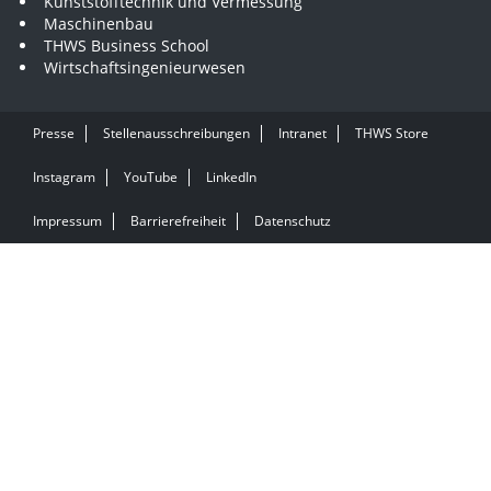
Kunststofftechnik und Vermessung
Maschinenbau
THWS Business School
Wirtschaftsingenieurwesen
Presse
Stellenausschreibungen
Intranet
THWS Store
Instagram
YouTube
LinkedIn
Impressum
Barrierefreiheit
Datenschutz