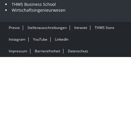
THWS Business School
Wirtschaftsingenieurwesen
Presse
Stellenausschreibungen
Intranet
THWS Store
Instagram
YouTube
LinkedIn
Impressum
Barrierefreiheit
Datenschutz