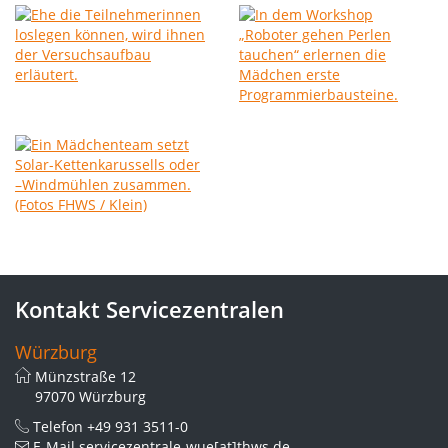
Kontakt Servicezentralen
Würzburg
Münzstraße 12
97070 Würzburg
Telefon
+49 931 3511-0
E-Mail
servicezentrale-wue[at]thws.de