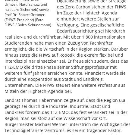
Digitalisierung sowie der Strategie
Umwelt, Naturschutz und
des Zero Carbon stehen der FHWS
nukleare Sicherheit) sowie
im Zuge der Hightech Agenda
Prof Dr. Robert Grebner
einhundert weitere Stellen zur
(FHWS-Präsident) (Foto
Verfügung. Eine gesellschaftliche
FHWS / Bolza-Schünemann)
Bedarfsausrichtung sei hierdurch
realisier- und durchführbar. Mit über 1.800 internationalen
Studierenden habe man einen Zuzug von Fachkräften
ermöglicht, die die Wirtschaft in der Region stärken. Darüber
hinaus setze die FHWS auf Robotik, die extrem flexibel und
interdisziplinär einsetzbar sei. Er freue sich zudem, dass das
TTZ-EMO die dritte Phase seiner Stiftungsprofessur mit
weiteren fünf Jahren erreichen konnte. Finanziert werde sie
durch eine Kooperation aus Stadt und Landkreis,
Unternehmen. Die FHWS steuert eine weitere Professur aus
Mitteln der Hightech-Agenda bei.
Landrat Thomas Habermann zeigte auf, dass die Region u.a.
geprägt sei durch die Industrie. Industrie, Stadt und
Landkreis fördern das TTZ-EMO, das fest verankert sei in der
Region, man sei stolz auf die Wissenschaft vor Ort.
Bürgermeister Michael Werner unterstrich die Wichtigkeit des
Technologietransferzentrums, es sei ein tragender Faktor.