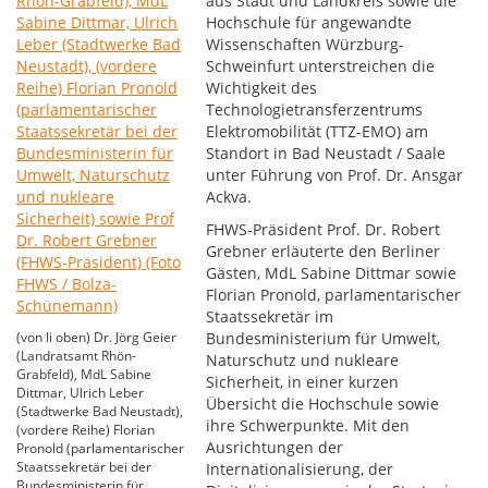
aus Stadt und Landkreis sowie die
Hochschule für angewandte
Wissenschaften Würzburg-
Schweinfurt unterstreichen die
Wichtigkeit des
Technologietransferzentrums
Elektromobilität (TTZ-EMO) am
Standort in Bad Neustadt / Saale
unter Führung von Prof. Dr. Ansgar
Ackva.
FHWS-Präsident Prof. Dr. Robert
Grebner erläuterte den Berliner
Gästen, MdL Sabine Dittmar sowie
Florian Pronold, parlamentarischer
Staatssekretär im
(von li oben) Dr. Jörg Geier
Bundesministerium für Umwelt,
(Landratsamt Rhön-
Naturschutz und nukleare
Grabfeld), MdL Sabine
Sicherheit, in einer kurzen
Dittmar, Ulrich Leber
Übersicht die Hochschule sowie
(Stadtwerke Bad Neustadt),
ihre Schwerpunkte. Mit den
(vordere Reihe) Florian
Ausrichtungen der
Pronold (parlamentarischer
Staatssekretär bei der
Internationalisierung, der
Bundesministerin für