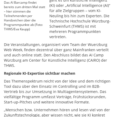
geht es um künstliche Intelligenz
Das AI Barcamp findet
(KI) oder „Artificial Intelligence (AI)“
bereits zum dritten Mal statt
für alle Zielgruppen – vom KI-
– hier stimmen die
Neuling bis hin zum Experten. Die
Teilnehmenden per
Handzeichen über die
Technische Hochschule Würzburg-
Programmpunkte ab (Foto:
Schweinfurt (THWS) ist mit
THWS/Eva Kaupp)
mehreren Programmpunkten
vertreten.
Die Veranstaltungen, organisiert vom Team der Wuerzburg
Web Week, finden dezentral über ganz Mainfranken verteilt
und auch online statt. Den Abschluss bildet das AI Camp
Würzburg am Center für Künstliche Intelligenz (CAIRO) der
THWS.
Regionale KI-Expertise sichtbar machen
Das Themenspektrum reicht von der Idee und dem richtigen
Tool dazu über den Einsatz im Controlling und im B2B-
Vertrieb bis zur Umsetzung in Multiagentensystemen. Das
vielfältige Programm umfasst Vorträge, Frühstücksrunden,
Start-up-Pitches und weitere innovative Formate.
„Menschen bzw. Unternehmen hören und lesen viel von der
Zukunftstechnologie, aber wissen nicht, wie sie KI konkret