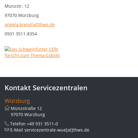
Münzstr. 12
97070 Würzburg
angela.kreipl[at]thws.de
0931 3511-8354
Kontakt Servicezentralen
Würzburg
Münzstraße 12
97070 Würzburg
Telefon
+49 931 3511-0
E-Mail
servicezentrale-wue[at]thws.de