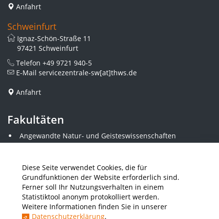
Anfahrt
Schweinfurt
Ignaz-Schön-Straße 11
97421 Schweinfurt
Telefon
+49 9721 940-5
E-Mail
servicezentrale-sw[at]thws.de
Anfahrt
Fakultäten
Angewandte Natur- und Geisteswissenschaften
Angewandte Sozialwissenschaften
Architektur und Bauingenieurwesen
Elektrotechnik
Diese Seite verwendet Cookies, die für
Gestaltung
Grundfunktionen der Website erforderlich sind.
Informatik und Wirtschaftsinformatik
Ferner soll Ihr Nutzungsverhalten in einem
Kunststofftechnik und Vermessung
Statistiktool anonym protokolliert werden.
Maschinenbau
Weitere Informationen finden Sie in unserer
THWS Business School
Datenschutzerklärung
.