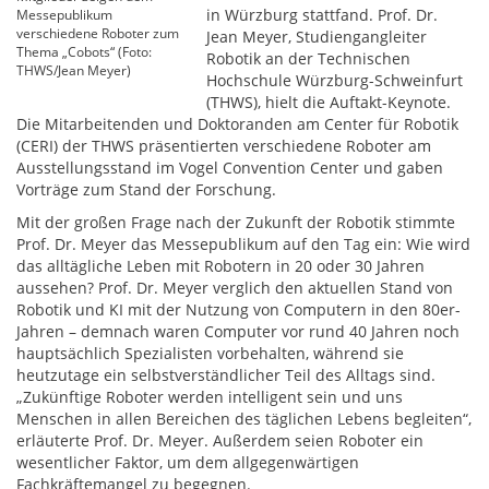
in Würzburg stattfand. Prof. Dr.
Messepublikum
verschiedene Roboter zum
Jean Meyer, Studiengangleiter
Thema „Cobots“ (Foto:
Robotik an der Technischen
THWS/Jean Meyer)
Hochschule Würzburg-Schweinfurt
(THWS), hielt die Auftakt-Keynote.
Die Mitarbeitenden und Doktoranden am Center für Robotik
(CERI) der THWS präsentierten verschiedene Roboter am
Ausstellungsstand im Vogel Convention Center und gaben
Vorträge zum Stand der Forschung.
Mit der großen Frage nach der Zukunft der Robotik stimmte
Prof. Dr. Meyer das Messepublikum auf den Tag ein: Wie wird
das alltägliche Leben mit Robotern in 20 oder 30 Jahren
aussehen? Prof. Dr. Meyer verglich den aktuellen Stand von
Robotik und KI mit der Nutzung von Computern in den 80er-
Jahren – demnach waren Computer vor rund 40 Jahren noch
hauptsächlich Spezialisten vorbehalten, während sie
heutzutage ein selbstverständlicher Teil des Alltags sind.
„Zukünftige Roboter werden intelligent sein und uns
Menschen in allen Bereichen des täglichen Lebens begleiten“,
erläuterte Prof. Dr. Meyer. Außerdem seien Roboter ein
wesentlicher Faktor, um dem allgegenwärtigen
Fachkräftemangel zu begegnen.