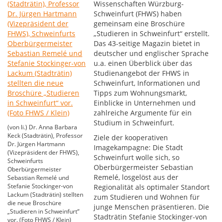
Wissenschaften Würzburg-
Schweinfurt (FHWS) haben
gemeinsam eine Broschüre
„Studieren in Schweinfurt“ erstellt.
Das 43-seitige Magazin bietet in
deutscher und englischer Sprache
u.a. einen Überblick über das
Studienangebot der FHWS in
Schweinfurt, Informationen und
Tipps zum Wohnungsmarkt,
Einblicke in Unternehmen und
zahlreiche Argumente für ein
Studium in Schweinfurt.
(von li.) Dr. Anna Barbara
Keck (Stadträtin), Professor
Ziele der kooperativen
Dr. Jürgen Hartmann
Imagekampagne: Die Stadt
(Vizepräsident der FHWS),
Schweinfurt wolle sich, so
Schweinfurts
Oberbürgermeister Sebastian
Oberbürgermeister
Remelé, losgelöst aus der
Sebastian Remelé und
Stefanie Stockinger-von
Regionalität als optimaler Standort
Lackum (Stadträtin) stellten
zum Studieren und Wohnen für
die neue Broschüre
junge Menschen präsentieren. Die
„Studieren in Schweinfurt“
Stadträtin Stefanie Stockinger-von
vor. (Foto FHWS / Klein)