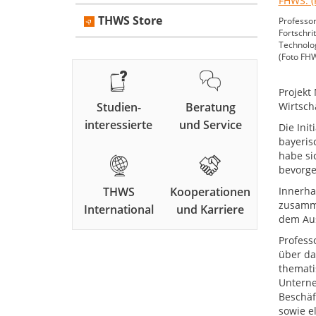
THWS Store
Professor
Fortschri
Technolog
(Foto FH
Projekt
Studien-
Beratung
Wirtsch
interessierte
und Service
Die Ini
bayeris
habe si
bevorge
THWS
Kooperationen
Innerha
zusamme
International
und Karriere
dem Aus
Profess
über da
themati
Unterne
Beschäf
sowie e