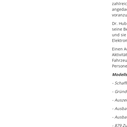
zahlrei
angedac
voranzu
Dr. Hub
seine B
und sie
Elektro
Einen A
Aktivit
Fahrzeu
Persone
Modells
- Schaf
- Gründ
- Ausze
- Ausba
- Ausba
- 879 Z