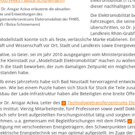
Elektromobilität (TTZ-
dieser nachhaltigen S
 Dr. Ansgar Ackva erläuterte die aktuellen
tte und Entwicklungen des
Die Elektromobilität b
ietransferzentrums Elektromobilität der FHWS.
Fahrzeugen, die seine
WS / Bolza-Schünemann)
überschritten, so Dr. 
Landkreis Rhön-Grabfe
 Modellstadt konnte sich als feste, verlässliche Marke etablieren.
aft und Wissenschaft vor Ort, Stadt und Landkreis sowie Energieve
tiative, so Geier, sei im Jahr 2010 ausgegangen vom Ministerpräsid
che Kleinstadt zur „Modellstadt Elektromobilität“ machen zu wolle
ch die Stadt beworben, der zum damaligen Zeitpunkt ein möglich
standen habe.
lb eines Jahrzehnts habe sich Bad Neustadt hervorragend entwickel
n. Wie bei einem Puzzle haben sich Stück für Stück die Teile z
bau der Lade-Infrastruktur haben alle Beteiligten eine breite Öffe
or Dr. Ansgar Ackva, Leiter des
Technologietransferzentrums Ele
s Institut: Vierzig Mitarbeitende, fünf Professoren sowie zwölf 
sch sehr breit aufgestellten Forschungsinstitut tätig und sorgten i
hmen, u.a. gemeinsam mit Begleitforschungen mit dem FHWS-
tigung mit verschiedenen Energieträgern, den Schwerpunkten Leist
lektrische Energietechnik sei man optimal aufgestellt. Im Zuge de