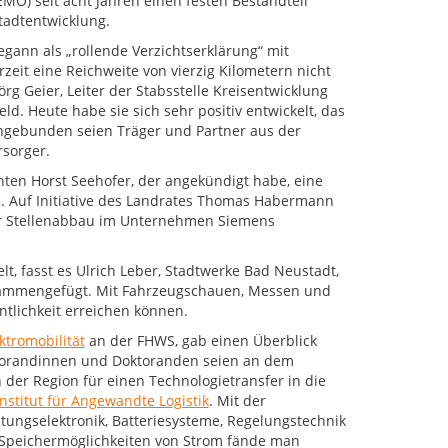
EMO) seit acht Jahren einen festen Bestandteil
tadtentwicklung.
egann als „rollende Verzichtserklärung“ mit
rzeit eine Reichweite von vierzig Kilometern nicht
Jörg Geier, Leiter der Stabsstelle Kreisentwicklung
ld. Heute habe sie sich sehr positiv entwickelt, das
 Eingebunden seien Träger und Partner aus der
rsorger.
enten Horst Seehofer, der angekündigt habe, eine
n. Auf Initiative des Landrates Thomas Habermann
er Stellenabbau im Unternehmen Siemens
t, fasst es Ulrich Leber, Stadtwerke Bad Neustadt,
usammengefügt. Mit Fahrzeugschauen, Messen und
ntlichkeit erreichen können.
ktromobilität
an der FHWS, gab einen Überblick
Doktorandinnen und Doktoranden seien an dem
n der Region für einen Technologietransfer in die
Institut für Angewandte Logistik
. Mit der
ungselektronik, Batteriesysteme, Regelungstechnik
r Speichermöglichkeiten von Strom fände man