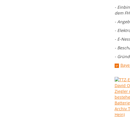
- Einbi
dem FHW
- Angeb
- Elekt
- E-Nes
- Besch
- Grün
Baye