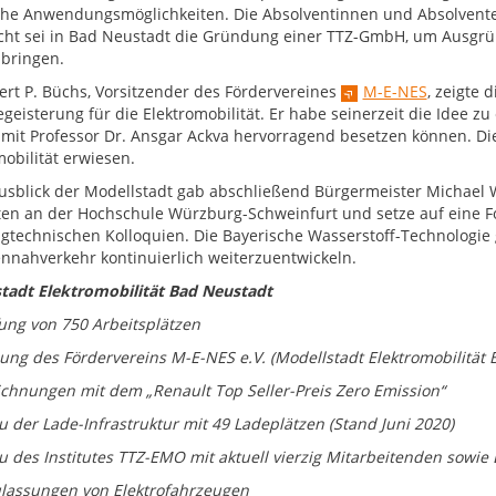
che Anwendungsmöglichkeiten. Die Absolventinnen und Absolvent
ht sei in Bad Neustadt die Gründung einer TTZ-GmbH, um Ausgrü
bringen.
ert P. Büchs, Vorsitzender des Fördervereines
M-E-NES
, zeigte 
egeisterung für die Elektromobilität. Er habe seinerzeit die Idee 
 mit Professor Dr. Ansgar Ackva hervorragend besetzen können. Die 
mobilität erwiesen.
usblick der Modellstadt gab abschließend Bürgermeister Michael W
äten an der Hochschule Würzburg-Schweinfurt und setze auf eine 
gtechnischen Kolloquien. Die Bayerische Wasserstoff-Technologie g
nnahverkehr kontinuierlich weiterzuentwickeln.
tadt Elektromobilität Bad Neustadt
fung von 750 Arbeitsplätzen
ung des Fördervereins M-E-NES e.V. (Modellstadt Elektromobilität 
ichnungen mit dem „Renault Top Seller-Preis Zero Emission“
u der Lade-Infrastruktur mit 49 Ladeplätzen (Stand Juni 2020)
u des Institutes TTZ-EMO mit aktuell vierzig Mitarbeitenden sow
ulassungen von Elektrofahrzeugen