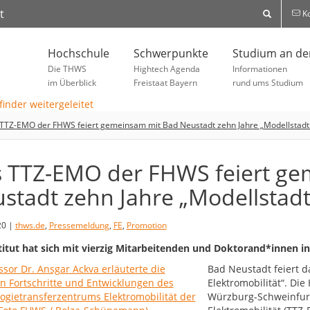
t
Ko
Hochschule
Schwerpunkte
Studium an d
Die THWS
Hightech Agenda
Informationen
im Überblick
Freistaat Bayern
rund ums Studium
TTZ-EMO der FHWS feiert gemeinsam mit Bad Neustadt zehn Jahre „Modellstadt E
 TTZ-EMO der FHWS feiert ge
stadt zehn Jahre „Modellstadt 
20 |
thws.de
,
Pressemeldung
,
FE
,
Promotion
titut hat sich mit vierzig Mitarbeitenden und Doktorand*innen i
Bad Neustadt feiert d
Elektromobilität“. Di
Würzburg-Schweinfurt