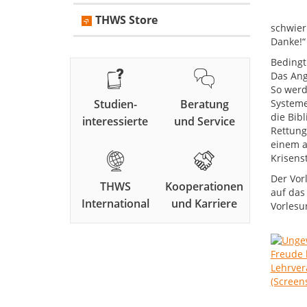
THWS Store
schwier
Danke!“
Bedingt
Das Ang
So werd
Studien-
Beratung
Systeme
die Bib
interessierte
und Service
Rettung
einem a
Krisens
Der Vor
THWS
Kooperationen
auf das
International
und Karriere
Vorlesu