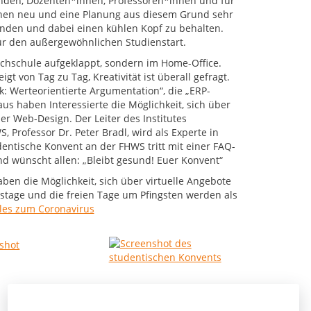
enden, Dozenten*innen, Professoren*innen und für
chen neu und eine Planung aus diesem Grund sehr
finden und dabei einen kühlen Kopf zu behalten.
für den außergewöhnlichen Studienstart.
chschule aufgeklappt, sondern im Home-Office.
 von Tag zu Tag, Kreativität ist überall gefragt.
k: Werteorientierte Argumentation“, die „ERP-
us haben Interessierte die Möglichkeit, sich über
er Web-Design. Der Leiter des Institutes
Professor Dr. Peter Bradl, wird als Experte in
entische Konvent an der FHWS tritt mit einer FAQ-
d wünscht allen: „Bleibt gesund! Euer Konvent“
en die Möglichkeit, sich über virtuelle Angebote
mstage und die freien Tage um Pfingsten werden als
les zum Coronavirus