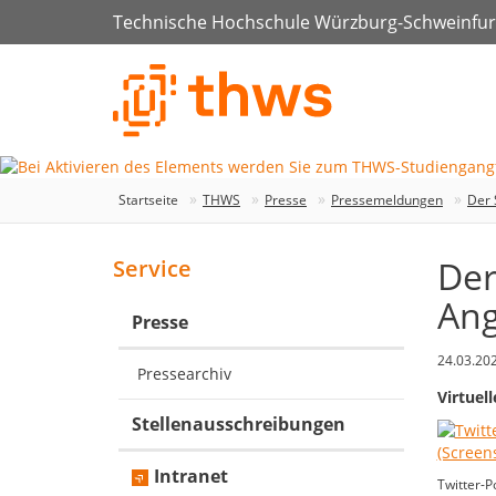
Technische Hochschule Würzburg-Schweinfur
Startseite
THWS
Presse
Pressemeldungen
Der 
Der
Service
Ang
Presse
24.03.20
Pressearchiv
Virtuel
Stellenausschreibungen
Intranet
Twitter-P