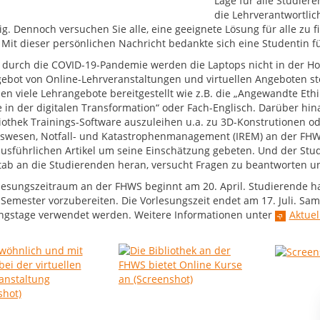
Lage für alle Studier
die Lehrverantwortli
ig. Dennoch versuchen Sie alle, eine geeignete Lösung für alle zu 
 Mit dieser persönlichen Nachricht bedankte sich eine Studentin 
 durch die COVID-19-Pandemie werden die Laptops nicht in der Ho
ebot von Online-Lehrveranstaltungen und virtuellen Angeboten steigt
en viele Lehrangebote bereitgestellt wie z.B. die „Angewandte Ethi
 in der digitalen Transformation“ oder Fach-Englisch. Darüber hina
liothek Trainings-Software auszuleihen u.a. zu 3D-Konstrutionen od
swesen, Notfall- und Katastrophenmanagement (IREM) an der FHWS, 
usführlichen Artikel um seine Einschätzung gebeten. Und der Stud
tab an die Studierenden heran, versucht Fragen zu beantworten un
lesungszeitraum an der FHWS beginnt am 20. April. Studierende hab
 Semester vorzubereiten. Die Vorlesungszeit endet am 17. Juli. Sa
ngstage verwendet werden. Weitere Informationen unter
Aktuel