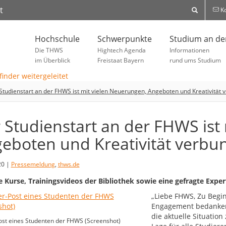
t
Ko
Hochschule
Schwerpunkte
Studium an d
Die THWS
Hightech Agenda
Informationen
im Überblick
Freistaat Bayern
rund ums Studium
Studienstart an der FHWS ist mit vielen Neuerungen, Angeboten und Kreativität
 Studienstart an der FHWS ist
eboten und Kreativität verbu
20 |
Pressemeldung
,
thws.de
le Kurse, Trainingsvideos der Bibliothek sowie eine gefragte 
„Liebe FHWS, Zu Begin
Engagement bedanken.
die aktuelle Situation 
ost eines Studenten der FHWS (Screenshot)