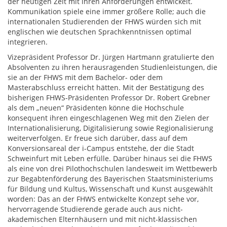
der heutigen Zeit mit ihren Anforderungen entwickelt.
Kommunikation spiele eine immer größere Rolle; auch die
internationalen Studierenden der FHWS würden sich mit
englischen wie deutschen Sprachkenntnissen optimal
integrieren.
Vizepräsident Professor Dr. Jürgen Hartmann gratulierte den
Absolventen zu ihren herausragenden Studienleistungen, die
sie an der FHWS mit dem Bachelor- oder dem
Masterabschluss erreicht hätten. Mit der Bestätigung des
bisherigen FHWS-Präsidenten Professor Dr. Robert Grebner
als dem „neuen“ Präsidenten könne die Hochschule
konsequent ihren eingeschlagenen Weg mit den Zielen der
Internationalisierung, Digitalisierung sowie Regionalisierung
weiterverfolgen. Er freue sich darüber, dass auf dem
Konversionsareal der i-Campus entstehe, der die Stadt
Schweinfurt mit Leben erfülle. Darüber hinaus sei die FHWS
als eine von drei Pilothochschulen landesweit im Wettbewerb
zur Begabtenförderung des Bayerischen Staatsministeriums
für Bildung und Kultus, Wissenschaft und Kunst ausgewählt
worden: Das an der FHWS entwickelte Konzept sehe vor,
hervorragende Studierende gerade auch aus nicht-
akademischen Elternhäusern und mit nicht-klassischen