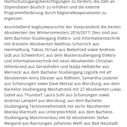
Hochschulzugangsberechtigungen zu fördern, die Zahl an
Stipendiaten deutlich zu erhöhen und die externe
Programmförderung durch Regionalkooperationen zu
ergänzen.
Anschließend beglückwünschte der Vizepräsident die besten
Absolventen des Wintersemesters 2016/2017: Dies sind aus
dem Bachelor-Studiengang Elektro- und Informationstechnik
mit dreizehn Absolventen Matthias Schernich aus
Hammelburg, Tobias Strnad aus Biebelried sowie Andreas
Göb aus Schweinfurt; aus dem Masterstudiengang Elektro-
und Informationstechnik mit neun Absolventen Christian
Hillenbrand aus Gerolzhofen und Nadja Heßdörfer aus
Werneck; aus dem Bachelor-Studiengang Logistik mit elf
Absolventen Anna Dereser aus Röthlein, Samantha Leubner
aus Schonungen sowie Dave Messal aus Würzburg; aus dem
Bachelor-Studiengang Mechatronik mit 27 Absolventen Lukas
Göbel aus Thundorf, Laura Suhl aus Schonungen sowie
Andreas Lampert aus Würzburg; aus dem Bachelor-
Studiengang Technomathematik mit sechs Absolventen
Monika Warmuth aus Unterpleichfeld; aus dem Bachelor-
Studiengang Maschinenbau mit 66 Absolventen Stefan
Weigand aus Rannungen, Johannes Weth aus Bad Neustadt