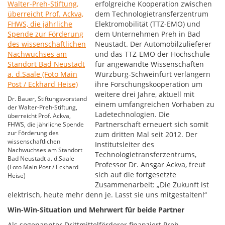
erfolgreiche Kooperation zwischen
dem Technologietransferzentrum
Elektromobilität (TTZ-EMO) und
dem Unternehmen Preh in Bad
Neustadt. Der Automobilzulieferer
und das TTZ-EMO der Hochschule
für angewandte Wissenschaften
Würzburg-Schweinfurt verlängern
ihre Forschungskooperation um
weitere drei Jahre, aktuell mit
Dr. Bauer, Stiftungsvorstand
einem umfangreichen Vorhaben zu
der Walter-Preh-Stiftung,
Ladetechnologien. Die
überreicht Prof. Ackva,
Partnerschaft erneuert sich somit
FHWS, die jährliche Spende
zur Förderung des
zum dritten Mal seit 2012. Der
wissenschaftlichen
Institutsleiter des
Nachwuchses am Standort
Technologietransferzentrums,
Bad Neustadt a. d.Saale
Professor Dr. Ansgar Ackva, freut
(Foto Main Post / Eckhard
sich auf die fortgesetzte
Heise)
Zusammenarbeit: „Die Zukunft ist
elektrisch, heute mehr denn je. Lasst sie uns mitgestalten!“
Win-Win-Situation und Mehrwert für beide Partner
Als sogenannter Drittmittelförderer finanziert Preh