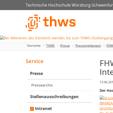
Technische Hochschule Würzburg-Schweinfur
Startseite
THWS
Presse
Pressemeldungen
FHWS
FHW
Service
Int
Presse
15.06.20
Pressearchiv
Der Hoc
Stellenausschreibungen
Intranet