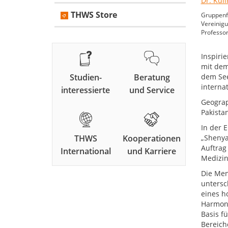
THWS Store
Gruppenf
Vereinigu
Professor
Inspiri
mit dem
Studien-
Beratung
dem See
interna
interessierte
und Service
Geograph
Pakista
In der 
THWS
Kooperationen
„Shenya
Auftrag
International
und Karriere
Medizin
Die Men
untersc
eines h
Harmoni
Basis f
Bereich