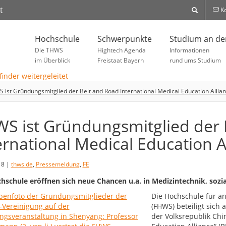
t
Ko
Hochschule
Schwerpunkte
Studium an d
Die THWS
Hightech Agenda
Informationen
im Überblick
Freistaat Bayern
rund ums Studium
 ist Gründungsmitglied der Belt and Road International Medical Education Allia
S ist Gründungsmitglied der 
ernational Medical Education A
18 |
thws.de
,
Pressemeldung
,
FE
hschule eröffnen sich neue Chancen u.a. in Medizintechnik, sozi
Die Hochschule für a
(FHWS) beteiligt sich
der Volksrepublik Chi