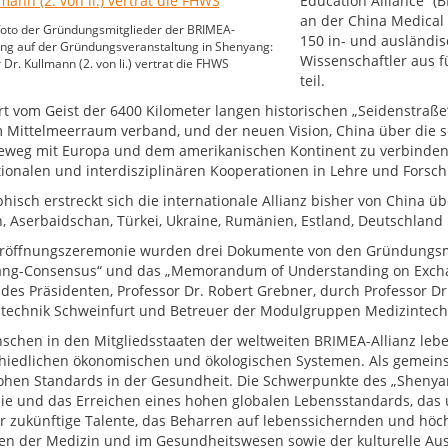
Education Alliance“ 
an der China Medical
oto der Gründungsmitglieder der BRIMEA-
150 in- und ausländis
ng auf der Gründungsveranstaltung in Shenyang:
Wissenschaftler aus 
 Dr. Kullmann (2. von li.) vertrat die FHWS
teil.
ert vom Geist der 6400 Kilometer langen historischen „Seidenstraß
 Mittelmeerraum verband, und der neuen Vision, China über die s
weg mit Europa und dem amerikanischen Kontinent zu verbinden, i
tionalen und interdisziplinären Kooperationen in Lehre und Forsc
isch erstreckt sich die internationale Allianz bisher von China übe
n, Aserbaidschan, Türkei, Ukraine, Rumänien, Estland, Deutschland
Eröffnungszeremonie wurden drei Dokumente von den Gründungsmi
ng-Consensus“ und das „Memorandum of Understanding on Exchan
 des Präsidenten, Professor Dr. Robert Grebner, durch Professor Dr.
technik Schweinfurt und Betreuer der Modulgruppen Medizintechni
schen in den Mitgliedsstaaten der weltweiten BRIMEA-Allianz lebe
hiedlichen ökonomischen und ökologischen Systemen. Als gemeinsa
ohen Standards in der Gesundheit. Die Schwerpunkte des „Shenya
e und das Erreichen eines hohen globalen Lebensstandards, das u
ür zukünftige Talente, das Beharren auf lebenssichernden und hö
en der Medizin und im Gesundheitswesen sowie der kulturelle Aus