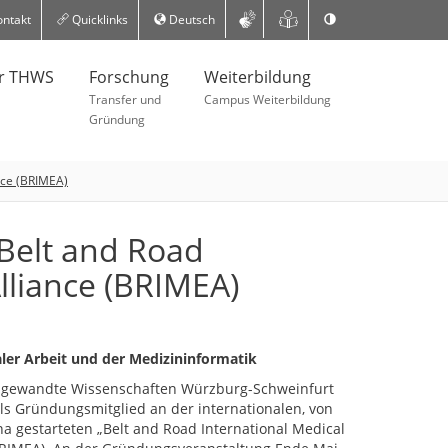
ntakt
Quicklinks
Deutsch
er THWS
Forschung
Weiterbildung
Transfer und
Campus Weiterbildung
Gründung
nce (BRIMEA)
Belt and Road
lliance (BRIMEA)
aler Arbeit und der Medizininformatik
ngewandte Wissenschaften Würzburg-Schweinfurt
 als Gründungsmitglied an der internationalen, von
na gestarteten „Belt and Road International Medical