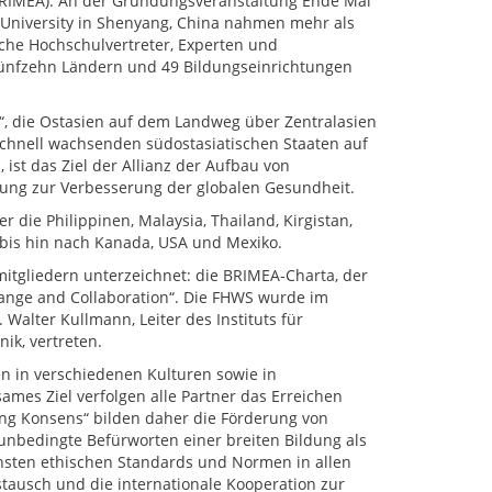
(BRIMEA). An der Gründungsveranstaltung Ende Mai
 University in Shenyang, China nahmen mehr als
che Hochschulvertreter, Experten und
fünfzehn Ländern und 49 Bildungseinrichtungen
e“, die Ostasien auf dem Landweg über Zentralasien
chnell wachsenden südostasiatischen Staaten auf
st das Ziel der Allianz der Aufbau von
hung zur Verbesserung der globalen Gesundheit.
r die Philippinen, Malaysia, Thailand, Kirgistan,
 bis hin nach Kanada, USA und Mexiko.
tgliedern unterzeichnet: die BRIMEA-Charta, der
ge and Collaboration“. Die FHWS wurde im
 Walter Kullmann, Leiter des Instituts für
k, vertreten.
n in verschiedenen Kulturen sowie in
mes Ziel verfolgen alle Partner das Erreichen
ng Konsens“ bilden daher die Förderung von
nbedingte Befürworten einer breiten Bildung als
chsten ethischen Standards und Normen in allen
tausch und die internationale Kooperation zur