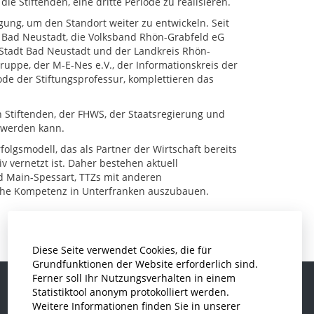
ie Stiftenden, eine dritte Periode zu realisieren.
ügung, um den Standort weiter zu entwickeln. Seit
e Bad Neustadt, die Volksband Rhön-Grabfeld eG
Stadt Bad Neustadt und der Landkreis Rhön-
gruppe, der M-E-Nes e.V., der Informationskreis der
riode der Stiftungsprofessur, komplettieren das
Stiftenden, der FHWS, der Staatsregierung und
t werden kann.
rfolgsmodell, das als Partner der Wirtschaft bereits
v vernetzt ist. Daher bestehen aktuell
d Main-Spessart, TTZs mit anderen
che Kompetenz in Unterfranken auszubauen.
Diese Seite verwendet Cookies, die für
Grundfunktionen der Website erforderlich sind.
Ferner soll Ihr Nutzungsverhalten in einem
Statistiktool anonym protokolliert werden.
Weitere Informationen finden Sie in unserer
Informatik und Wirtschaftsinformatik