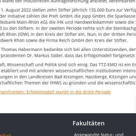
 Markt der industriellen Auftragsforschung anbietet, vereinbarten d
1. August 2022 stellen zehn Stifter jährlich 135.000 Euro zur Verf
der Initiative zählen die Preh GmbH, die Jopp GmbH, die Sparkass
Volksbank Main-Rhön eG), die IHK und Handwerkskammer sowie die 
d zu den Stiftern. In der zweiten Periode reihte sich die Steinbach
ft Rhön (IDW), in den Kreis der Stifter ein. Nun, in der dritten Pe
dwerk Rhön sowie die Firma Reich GmbH den Kreis der Stifter.
 Thomas Habermann bedankte sich bei allen Unterstützenden, den 
rpräsidenten Dr. Markus Söder, dass das Erfolgsmodell fortgesetz
ft, Wissenschaft und Politik sind sich einig: Das TTZ-EMO ist ein E
 etabliert und mit anderen wissenschaftlichen Institutionen intensi
ungen in den Landkreisen Bad Kissingen, Hassberge, Kitzingen un
chaftlichen Themen der FHWS zu gründen und die wissenschaftli
ainfranken: Erfolgsmodell startet in die dritte Periode
Fakultäten
Angewandte Natur- und
nfurt