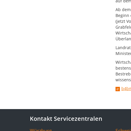
auf dem
Ab dem 
Beginn 
(jetzt 
Grabfel
Wirtscha
Überlan
Landrat
Ministe
Wirtscha
bestens
Bestreb
wissens
b4bm
Kontakt Servicezentralen
Würzburg
Schwei