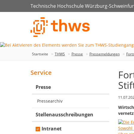
Technische Hochschule Würzburg-Schweinfur
Startseite
THWS
Presse
Pressemeldungen
Fort
For
Service
Sti
Presse
11.07.20
Pressearchiv
Wirtsch
vernetz
Stellenausschreibungen
Intranet