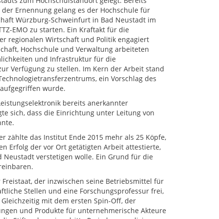
tadts zum Hochschulstandort gelegt. Bereits
h der Ernennung gelang es der Hochschule für
aft Würzburg-Schweinfurt in Bad Neustadt im
TZ-EMO zu starten. Ein Kraftakt für die
er regionalen Wirtschaft und Politik engagiert
schaft, Hochschule und Verwaltung arbeiteten
chkeiten und Infrastruktur für die
zur Verfügung zu stellen. Im Kern der Arbeit stand
Technologietransferzentrums, ein Vorschlag des
 aufgegriffen wurde.
Leistungselektronik bereits anerkannter
te sich, dass die Einrichtung unter Leitung von
nnte.
r zählte das Institut Ende 2015 mehr als 25 Köpfe,
Erfolg der vor Ort getätigten Arbeit attestierte,
ad Neustadt verstetigen wolle. Ein Grund für die
reinbaren.
Freistaat, der inzwischen seine Betriebsmittel für
aftliche Stellen und eine Forschungsprofessur frei,
Gleichzeitig mit dem ersten Spin-Off, der
ungen und Produkte für unternehmerische Akteure