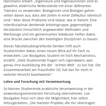
Hansmann erklärt: „Ingenieure und Ingenieurinnen sind es
gewohnt, elektrische Widerstände mit einer definierten
Toleranz zu verwenden. Biologinnen und Biologen gehen
selten davon aus, dass alle Zellen in einer Zellkultur identisch
sind.“ Aber diese Probleme sind lösbar, wie er betont: Eine
interdisziplinär denkende Arbeitsgruppe, gegenseitiges
Verständnis hinsichtlich angewandter Methoden und
Werkzeuge und ein gemeinsames Vokabular helfen dabei,
eine Brücke zwischen den beteiligten Disziplinen zu bauen.
Dieses fakultätsübergreifende Denken hilft auch
Studierenden dabei, einen neuen Blick auf ihr Fach zu
entwickeln. Lior Boulgakov, Student im Fach Mechatronics,
erzählt: „Viele Studierende fragen sich irgendwann, was
genau ihre Ausbildung mit der `echten Welt` zu tun hat. Die
Zusammenarbeit am Fraunhofer ISC hat das für mich in
vielerlei Hinsicht beantwortet.“
Lehre und Forschung mit Verantwortung
So können Studierende praktische Verantwortung in der
anwendungsorientierten Forschung übernehmen. Lior
Boulgakov freut sich über die Möglichkeit, hier selbst
mitzugestalten: „Die meisten Projekte, die mir übertragen