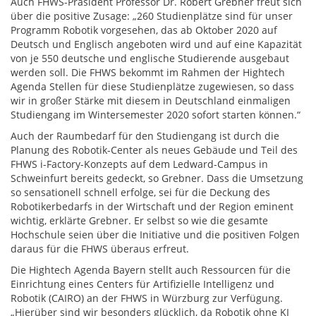
Auch FHWS-Präsident Professor Dr. Robert Grebner freut sich
über die positive Zusage: „260 Studienplätze sind für unser
Programm Robotik vorgesehen, das ab Oktober 2020 auf
Deutsch und Englisch angeboten wird und auf eine Kapazität
von je 550 deutsche und englische Studierende ausgebaut
werden soll. Die FHWS bekommt im Rahmen der Hightech
Agenda Stellen für diese Studienplätze zugewiesen, so dass
wir in großer Stärke mit diesem in Deutschland einmaligen
Studiengang im Wintersemester 2020 sofort starten können.“
Auch der Raumbedarf für den Studiengang ist durch die
Planung des Robotik-Center als neues Gebäude und Teil des
FHWS i-Factory-Konzepts auf dem Ledward-Campus in
Schweinfurt bereits gedeckt, so Grebner. Dass die Umsetzung
so sensationell schnell erfolge, sei für die Deckung des
Robotikerbedarfs in der Wirtschaft und der Region eminent
wichtig, erklärte Grebner. Er selbst so wie die gesamte
Hochschule seien über die Initiative und die positiven Folgen
daraus für die FHWS überaus erfreut.
Die Hightech Agenda Bayern stellt auch Ressourcen für die
Einrichtung eines Centers für Artifizielle Intelligenz und
Robotik (CAIRO) an der FHWS in Würzburg zur Verfügung.
„Hierüber sind wir besonders glücklich, da Robotik ohne KI