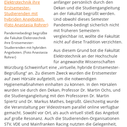
anfänger persönlich durch den
Dekan und die Studiengangleitung
an der Fakultät begrüßt werden.
Und obwohl dieses Semester
Pandemie-bedingt sicherlich nicht
mit früheren Semestern
Pandemiebedingt begrüßte
vergleichbar ist, wollte die Fakultät
die Fakultät Elektrotechnik
nicht auf diese Tradition verzichten.
ihre Erstsemester-
Studierenden mit hybriden
Aus diesem Grund bot die Fakultät
Angeboten. (Foto Anastasia
Elektrotechnik an der Hochschule
Rohrer)
für angewandte Wissenschaften
Würzburg-Schweinfurt eine „virtuelle, hybride Erstsemester-
Begrüßung“ an. Zu diesem Zweck wurden die Erstsemester
auf zwei Hörsäle aufgeteilt, um die notwendigen
Hygienemaßnahmen einhalten zu können. In den Hörsälen
wurden sie durch den Dekan, Professor Dr. Martin Ochs, und
die Studiengangleitung mit den Professoren Dr. Martin
Spiertz und Dr. Markus Mathes, begrüßt. Gleichzeitig wurde
die Veranstaltung per Videostream parallel online verfügbar
gemacht. Sowohl vor Ort, als auch virtuell stieß das Angebot
auf große Resonanz. Auch die Studierenden-Organisationen
STV, VDE und Mainfranken Racing nutzten die Gelegenheit,