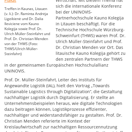
Wirtschaft: Mit diesem Thema hat
sich die internationale Konferenz
Treffen in Kaunas, Litauen
bei der UNINOVIS-
(v. li.): Dr. Raminta Andrėja
Partnerhochschule Kauno Kolegija
Ligeikienė und Dr. Dalia
in Litauen beschäftigt. Für die
Ileviciene vom Kauno
Kolegija sowie Prof. Dr.
Technische Hochschule Würzburg-
Ulrich Müller-Steinfahrt und
Schweinfurt (THWS) waren Prof. Dr.
Prof. Dr. Christian Menden
Ulrich Müller-Steinfahrt und Prof.
von der THWS (Foto:
Dr. Christian Menden vor Ort. Das
THWS/Ulrich Müller-
litauische Kauno Kolegija gehört zu
Steinfahrt)
den zentralen Partnern der THWS
in der gemeinsamen Europäischen Hochschulallianz
UNINOVIS.
Prof. Dr. Müller-Steinfahrt, Leiter des Instituts für
Angewandte Logistik (IAL), hielt den Vortrag „Towards
Sustainable Logistics through Digitalization“, die Gestaltung
nachhaltiger Logistik durch Digitalisierung. Er stellte an
Unternehmensbeispielen heraus, wie digitale Technologien
dazu beitragen können, Logistikprozesse effizienter,
nachhaltiger und widerstandsfähiger zu gestalten. Prof. Dr.
Christian Menden referierte im Kontext der
Kreislaufwirtschaft zur nachhaltigen Ressourcennutzung